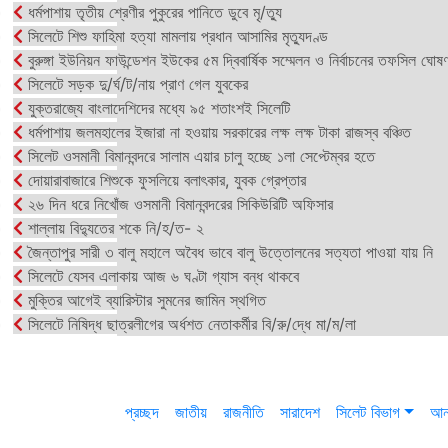
ধর্মপাশায় তৃতীয় শ্রেণীর পুকুরের পানিতে ডুবে মৃ/ত্যু
সিলেটে শিশু ফাহিমা হত্যা মামলায় প্রধান আসামির মৃত্যুদণ্ড
বুরুঙ্গা ইউনিয়ন ফাউন্ডেশন ইউকের ৫ম দ্বিবার্ষিক সম্মেলন ও নির্বাচনের তফসিল ঘোষণ
সিলেটে সড়ক দু/র্ঘ/ট/নায় প্রাণ গেল যুবকের
যুক্তরাজ্যে বাংলাদেশিদের মধ্যে ৯৫ শতাংশই সিলেটি
ধর্মপাশায় জলমহালের ইজারা না হওয়ায় সরকারের লক্ষ লক্ষ টাকা রাজস্ব বঞ্চিত
সিলেট ওসমানী বিমানবন্দরে সালাম এয়ার চালু হচ্ছে ১লা সেপ্টেম্বর হতে
দোয়ারাবাজারে শিশুকে ফুসলিয়ে বলাৎকার, যুবক গ্রেপ্তার
২৬ দিন ধরে নিখোঁজ ওসমানী বিমানবন্দরের সিকিউরিটি অফিসার
শাল্লায় বিদ্যুতের শকে নি/হ/ত- ২
জৈন্তাপুর সারী ৩ বালু মহালে অবৈধ ভাবে বালু উত্তোলনের সত্যতা পাওয়া যায় নি
সিলেটে যেসব এলাকায় আজ ৬ ঘণ্টা গ্যাস বন্ধ থাকবে
মুক্তির আগেই ব্যারিস্টার সুমনের জামিন স্থগিত
সিলেটে নিষিদ্ধ ছাত্রলীগের অর্ধশত নেতাকর্মীর বি/রু/দ্ধে মা/ম/লা
প্রচ্ছদ
জাতীয়
রাজনীতি
সারাদেশ
সিলেট বিভাগ
আন্