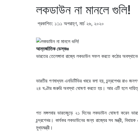
লকডাউন না মানলে গুলি!
প্রকাশিত: ১:১১ অপরাহ্ণ, মার্চ ২৬, ২০২০
আন্তর্জাতিক ডেস্কঃঃ
ভারতের তেলেঙ্গানা রাজ্যে লকডাউন সফল করতে কঠোর অবস্থানের কথ
ভারতীয় গণমাধ্যম এনডিটিভির খবরে বলা হয়, চন্দ্রশেখর রাও 
২৪ ঘণ্টার জরুরি অবস্থা ঘোষণা করতে হয়। আর এটি হলে দায়িত্বর
গত মঙ্গলবার ভারতজুড়ে ২১ দিনের লকডাউন ঘোষণা করেন ভারতের
চন্দ্রশেখর। কার্যকর লকডাউনের জন্য রাজ্যের সব মন্ত্রী, বিধায়ক
মুখ্যমন্ত্রী।