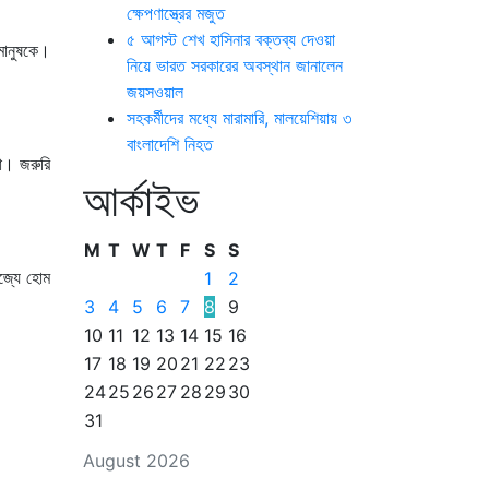
ক্ষেপণাস্ত্রের মজুত
৫ আগস্ট শেখ হাসিনার বক্তব্য দেওয়া
মানুষকে।
নিয়ে ভারত সরকারের অবস্থান জানালেন
জয়সওয়াল
সহকর্মীদের মধ্যে মারামারি, মালয়েশিয়ায় ৩
বাংলাদেশি নিহত
না। জরুরি
আর্কাইভ
M
T
W
T
F
S
S
জ্যে হোম
1
2
3
4
5
6
7
8
9
10
11
12
13
14
15
16
17
18
19
20
21
22
23
24
25
26
27
28
29
30
31
August 2026