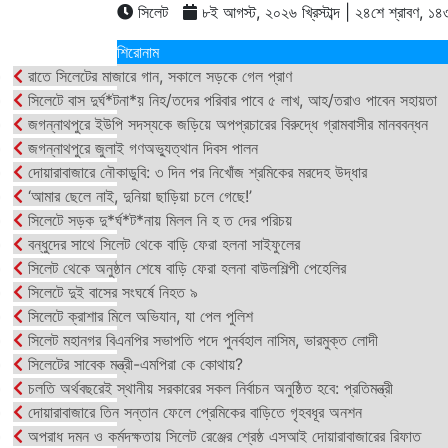
সিলেট
৮ই আগস্ট, ২০২৬ খ্রিস্টাব্দ | ২৪শে শ্রাবণ, ১৪৩৩ 
শিরোনাম
রাতে সিলেটের মাজারে গান, সকালে সড়কে গেল প্রাণ
সিলেটে বাস দুর্ঘ*টনা*য় নিহ/তদের পরিবার পাবে ৫ লাখ, আহ/তরাও পাবেন সহায়তা
জগন্নাথপুরে ইউপি সদস্যকে জড়িয়ে অপপ্রচারের বিরুদ্ধে গ্রামবাসীর মানববন্ধন
জগন্নাথপুরে জুলাই গণঅভ্যুত্থান দিবস পালন
দোয়ারাবাজারে নৌকাডুবি: ৩ দিন পর নিখোঁজ শ্রমিকের মরদেহ উদ্ধার
‘আমার ছেলে নাই, দুনিয়া ছাড়িয়া চলে গেছে!’
সিলেটে সড়ক দু*র্ঘ*ট*নায় মিলল নি হ ত দের পরিচয়
বন্ধুদের সাথে সিলেট থেকে বাড়ি ফেরা হলনা সাইফুলের
সিলেট থেকে অনুষ্ঠান শেষে বাড়ি ফেরা হলনা বাউলশিল্পী পেহেলির
সিলেটে দুই বাসের সংঘর্ষে নিহত ৯
সিলেটে ক্রাশার মিলে অভিযান, যা পেল পুলিশ
সিলেট মহানগর বিএনপির সভাপতি পদে পুনর্বহাল নাসিম, ভারমুক্ত লোদী
সিলেটের সাবেক মন্ত্রী-এমপিরা কে কোথায়?
চলতি অর্থবছরেই স্থানীয় সরকারের সকল নির্বাচন অনুষ্ঠিত হবে: প্রতিমন্ত্রী
দোয়ারাবাজারে তিন সন্তান ফেলে প্রেমিকের বাড়িতে গৃহবধূর অনশন
অপরাধ দমন ও কর্মদক্ষতায় সিলেট রেঞ্জের শ্রেষ্ঠ এসআই দোয়ারাবাজারের রিফাত