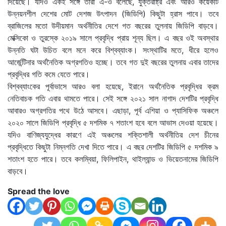
দিয়েছে। যদিও একই সঙ্গে তারা এ-ও বলেছে, যুক্তরাষ্ট্র এবং আরও কয়েকটি
উন্নয়নশীল দেশের মোট দেশজ উৎপাদন (জিডিপি) কিছুটা হ্রাস পাবে। তবে
ব্রাজিলের মতো উদীয়মান অর্থনীতির দেশে গত বছরের তুলনায় জিডিপি বাড়বে।
মেক্সিকো ও তুরস্কে ২০১৯ সালে প্রবৃদ্ধি প্রায় শূন্য ছিল। এ বছর ওই অবস্থার
উন্নতি ঘটা উচিত বলে মনে করে বিশ্বব্যাংক। সংস্থাটির মতে, ধীরে হলেও
আর্জেন্টিনার অর্থনৈতিক অগ্রগতিও হচ্ছে। তবে গত দুই বছরের তুলনায় এবার তাদের
প্রবৃদ্ধির গতি কমে যেতে পারে।
বিশ্বব্যাংকের পূর্বাভাসে আরও বলা হয়েছে, ইরানে অর্থনৈতিক প্রবৃদ্ধির ক্রম
নেতিবাচক গতি এবার থামতে পারে। সেই সঙ্গে ২০২১ সাল নাগাদ দেশটির প্রবৃদ্ধি
আবারও অগ্রগতির পথে উঠে আসবে। এছাড়া, পূর্ব এশিয়া ও প্যাসিফিক অঞ্চলে
২০২০ সালে জিডিপি প্রবৃদ্ধি ৫ দশমিক ৭ শতাংশ হবে বলে আভাস দেওয়া হয়েছে।
যদিও বাণিজ্যযুদ্ধের কারণে এই অঞ্চলের শক্তিশালী অর্থনীতির দেশ চীনের
প্রবৃদ্ধিতে কিছুটা নিম্নগতি দেখা দিতে পারে। এ বছর দেশটির জিডিপি ৫ দশমিক ৯
শতাংশ হতে পারে। তবে কলম্বিয়া, ফিলিপাইন, থাইল্যান্ড ও ভিয়েতনামের জিডিপি
বাড়বে।
Spread the love