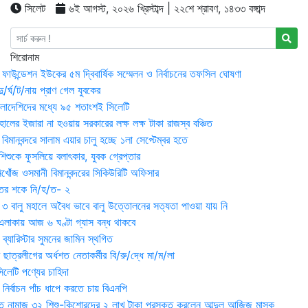
সিলেট
৬ই আগস্ট, ২০২৬ খ্রিস্টাব্দ | ২২শে শ্রাবণ, ১৪৩৩ বঙ্গাব্দ
শিরোনাম
়ন ফাউন্ডেশন ইউকের ৫ম দ্বিবার্ষিক সম্মেলন ও নির্বাচনের তফসিল ঘোষণা
র্ঘ/ট/নায় প্রাণ গেল যুবকের
াংলাদেশিদের মধ্যে ৯৫ শতাংশই সিলেটি
ালের ইজারা না হওয়ায় সরকারের লক্ষ লক্ষ টাকা রাজস্ব বঞ্চিত
িমানবন্দরে সালাম এয়ার চালু হচ্ছে ১লা সেপ্টেম্বর হতে
িশুকে ফুসলিয়ে বলাৎকার, যুবক গ্রেপ্তার
খোঁজ ওসমানী বিমানবন্দরের সিকিউরিটি অফিসার
ুতের শকে নি/হ/ত- ২
ী ৩ বালু মহালে অবৈধ ভাবে বালু উত্তোলনের সত্যতা পাওয়া যায় নি
লাকায় আজ ৬ ঘণ্টা গ্যাস বন্ধ থাকবে
্যারিস্টার সুমনের জামিন স্থগিত
 ছাত্রলীগের অর্ধশত নেতাকর্মীর বি/রু/দ্ধে মা/ম/লা
েটি পণ্যের চাহিদা
নির্বাচন পাঁচ ধাপে করতে চায় বিএনপি
 নামাজ ৩২ শিশু-কিশোরদের ২ লাখ টাকা পুরস্কৃত করলেন আব্দুল আজিজ মাসুক