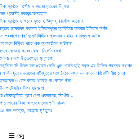
ৌকা ডুবিতে নিখোঁজ ২ জনের মৃতদেহ উদ্ধার
্ডন প্রবাসীর নববধুর আত্মহত্যা
ৌকা ডুবিতে ২ জনের মৃতদেহ উদ্ধার, নিখোঁজ আরো ২
্তার উদ্বোধন করলেন ইলিয়াসপুত্র ব্যারিস্টার আবরার ইলিয়াস অর্নব
াদ প্রকাশের পর সিলেট টিটিসির প্রতারক ড্রাইভার বিল্লাল আটক
া মাংস বিক্রির দায়ে এক ব্যবসায়ীকে জরিমানা
 নগরে বেড়েছে করের বোঝা, মিলেনি সেবা
দোকানে বসে উত্তরপত্র মূল্যায়ণ
ান্দিতে ‘দি লিটল ফ্লাওয়ারস কেজি এন্ড গার্লস হাই স্কুল এর ভিত্তি প্রস্তর স্থাপন
মার্কিন দূতের ভারতের রাষ্ট্রদূতের সঙ্গে বৈঠক কাম্য নয় বললেন বিরোধীদলীয় নেতা
হাসড়কের ৬ লেন কাজে থাকছে না কোনো বাঁধা
্দীন পাটোয়ারীর উপর হা/ম/লা
ওরে নৌকাডুবিতে প্রাণ গেল একজনের, নিখোঁজ ৩
ি নেতাদের বিরুদ্ধে ছাত্রদলের পাল্টা মামলা
৫ জন শনাক্ত, বেড়েছে মৃ*ত্যুও
মেনু