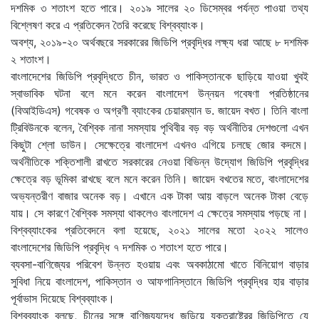
দশমিক ৩ শতাংশ হতে পারে। ২০১৯ সালের ২০ ডিসেম্বর পর্যন্ত পাওয়া তথ্য
বিশ্লেষণ করে এ প্রতিবেদন তৈরি করেছে বিশ্বব্যাংক।
অবশ্য, ২০১৯-২০ অর্থবছরে সরকারের জিডিপি প্রবৃদ্ধির লক্ষ্য ধরা আছে ৮ দশমিক
২ শতাংশ।
বাংলাদেশের জিডিপি প্রবৃদ্ধিতে চীন, ভারত ও পাকিস্তানকে ছাড়িয়ে যাওয়া খুবই
স্বাভাবিক ঘটনা বলে মনে করেন বাংলাদেশ উন্নয়ন গবেষণা প্রতিষ্ঠানের
(বিআইডিএস) গবেষক ও অগ্রণী ব্যাংকের চেয়ারম্যান ড. জায়েদ বখত। তিনি বাংলা
ট্রিবিউনকে বলেন, বৈশ্বিক নানা সমস্যায় পৃথিবীর বড় বড় অর্থনীতির দেশগুলো এখন
কিছুটা শ্লো ডাউন। সেক্ষেত্রে বাংলাদেশ এখনও এগিয়ে চলছে জোর কদমে।
অর্থনীতিকে শক্তিশালী রাখতে সরকারের নেওয়া বিভিন্ন উদ্যোগ জিডিপি প্রবৃদ্ধির
ক্ষেত্রে বড় ভূমিকা রাখছে বলে মনে করেন তিনি। জায়েদ বখতের মতে, বাংলাদেশের
অভ্যন্তরীণ বাজার অনেক বড়। এখানে এক টাকা আয় বাড়লে অনেক টাকা বেড়ে
যায়। সে কারণে বৈশ্বিক সমস্যা থাকলেও বাংলাদেশ এ ক্ষেত্রে সমস্যায় পড়ছে না।
বিশ্বব্যাংকের প্রতিবেদনে বলা হয়েছে, ২০২১ সালের মতো ২০২২ সালেও
বাংলাদেশের জিডিপি প্রবৃদ্ধি ৭ দশমিক ৩ শতাংশ হতে পারে।
ব্যবসা-বাণিজ্যের পরিবেশ উন্নত হওয়ায় এবং অবকাঠামো খাতে বিনিয়োগ বাড়ার
সুবিধা নিয়ে বাংলাদেশ, পাকিস্তান ও আফগানিস্তানে জিডিপি প্রবৃদ্ধির হার বাড়ার
পূর্বাভাস দিয়েছে বিশ্বব্যাংক।
বিশ্বব্যাংক বলছে, চীনের সঙ্গে বাণিজ্যযুদ্ধে জড়িয়ে যুক্তরাষ্ট্রের জিডিপিতে যে