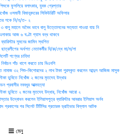
িশুকে ফুসলিয়ে বলাৎকার, যুবক গ্রেপ্তার
খোঁজ ওসমানী বিমানবন্দরের সিকিউরিটি অফিসার
ুতের শকে নি/হ/ত- ২
ী ৩ বালু মহালে অবৈধ ভাবে বালু উত্তোলনের সত্যতা পাওয়া যায় নি
লাকায় আজ ৬ ঘণ্টা গ্যাস বন্ধ থাকবে
্যারিস্টার সুমনের জামিন স্থগিত
 ছাত্রলীগের অর্ধশত নেতাকর্মীর বি/রু/দ্ধে মা/ম/লা
েটি পণ্যের চাহিদা
নির্বাচন পাঁচ ধাপে করতে চায় বিএনপি
 নামাজ ৩২ শিশু-কিশোরদের ২ লাখ টাকা পুরস্কৃত করলেন আব্দুল আজিজ মাসুক
ৌকা ডুবিতে নিখোঁজ ২ জনের মৃতদেহ উদ্ধার
্ডন প্রবাসীর নববধুর আত্মহত্যা
ৌকা ডুবিতে ২ জনের মৃতদেহ উদ্ধার, নিখোঁজ আরো ২
্তার উদ্বোধন করলেন ইলিয়াসপুত্র ব্যারিস্টার আবরার ইলিয়াস অর্নব
াদ প্রকাশের পর সিলেট টিটিসির প্রতারক ড্রাইভার বিল্লাল আটক
মেনু