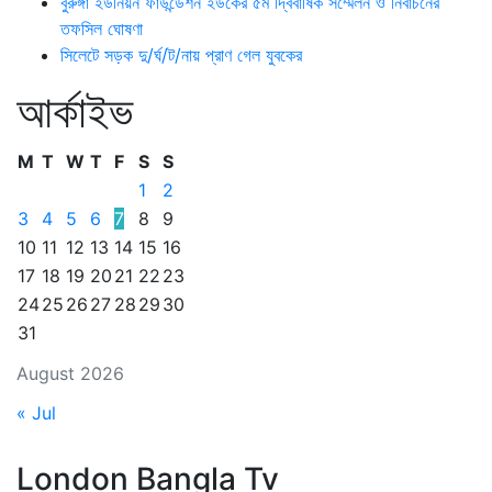
বুরুঙ্গা ইউনিয়ন ফাউন্ডেশন ইউকের ৫ম দ্বিবার্ষিক সম্মেলন ও নির্বাচনের
তফসিল ঘোষণা
সিলেটে সড়ক দু/র্ঘ/ট/নায় প্রাণ গেল যুবকের
আর্কাইভ
M
T
W
T
F
S
S
1
2
3
4
5
6
7
8
9
10
11
12
13
14
15
16
17
18
19
20
21
22
23
24
25
26
27
28
29
30
31
August 2026
« Jul
London Bangla Tv