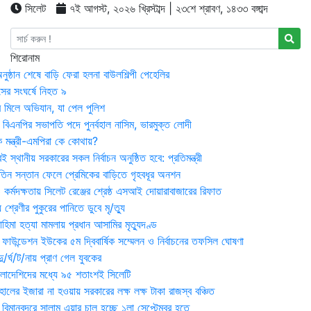
সিলেট
৭ই আগস্ট, ২০২৬ খ্রিস্টাব্দ | ২৩শে শ্রাবণ, ১৪৩৩ বঙ্গাব্দ
শিরোনাম
ষ্ঠান শেষে বাড়ি ফেরা হলনা বাউলশিল্পী পেহেলির
সের সংঘর্ষে নিহত ৯
র মিলে অভিযান, যা পেল পুলিশ
বিএনপির সভাপতি পদে পুনর্বহাল নাসিম, ভারমুক্ত লোদী
 মন্ত্রী-এমপিরা কে কোথায়?
 স্থানীয় সরকারের সকল নির্বাচন অনুষ্ঠিত হবে: প্রতিমন্ত্রী
তিন সন্তান ফেলে প্রেমিকের বাড়িতে গৃহবধূর অনশন
্মদক্ষতায় সিলেট রেঞ্জের শ্রেষ্ঠ এসআই দোয়ারাবাজারের রিফাত
 শ্রেণীর পুকুরের পানিতে ডুবে মৃ/ত্যু
হিমা হত্যা মামলায় প্রধান আসামির মৃত্যুদণ্ড
়ন ফাউন্ডেশন ইউকের ৫ম দ্বিবার্ষিক সম্মেলন ও নির্বাচনের তফসিল ঘোষণা
র্ঘ/ট/নায় প্রাণ গেল যুবকের
াংলাদেশিদের মধ্যে ৯৫ শতাংশই সিলেটি
ালের ইজারা না হওয়ায় সরকারের লক্ষ লক্ষ টাকা রাজস্ব বঞ্চিত
িমানবন্দরে সালাম এয়ার চালু হচ্ছে ১লা সেপ্টেম্বর হতে