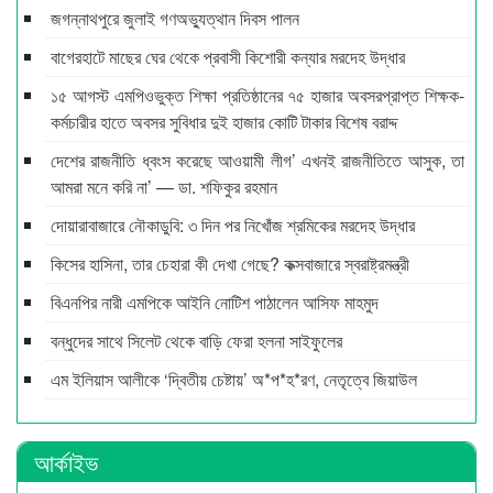
জগন্নাথপুরে জুলাই গণঅভ্যুত্থান দিবস পালন
বাগেরহাটে মাছের ঘের থেকে প্রবাসী কিশোরী কন্যার মরদেহ উদ্ধার
১৫ আগস্ট এমপিওভুক্ত শিক্ষা প্রতিষ্ঠানের ৭৫ হাজার অবসরপ্রাপ্ত শিক্ষক-
কর্মচারীর হাতে অবসর সুবিধার দুই হাজার কোটি টাকার বিশেষ বরাদ্দ
দেশের রাজনীতি ধ্বংস করেছে আওয়ামী লীগ’ এখনই রাজনীতিতে আসুক, তা
আমরা মনে করি না’ — ডা. শফিকুর রহমান
দোয়ারাবাজারে নৌকাডুবি: ৩ দিন পর নিখোঁজ শ্রমিকের মরদেহ উদ্ধার
কিসের হাসিনা, তার চেহারা কী দেখা গেছে? কক্সবাজারে স্বরাষ্ট্রমন্ত্রী
বিএনপির নারী এমপিকে আইনি নোটিশ পাঠালেন আসিফ মাহমুদ
বন্ধুদের সাথে সিলেট থেকে বাড়ি ফেরা হলনা সাইফুলের
এম ইলিয়াস আলীকে ‘দ্বিতীয় চেষ্টায়’ অ*প*হ*রণ, নেতৃত্বে জিয়াউল
আর্কাইভ