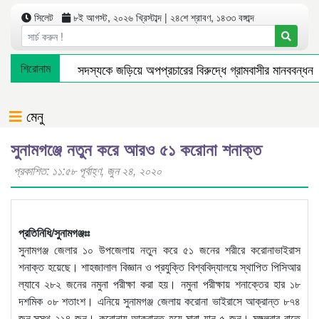
সিলেট
৮ই আগস্ট, ২০২৬ খ্রিস্টাব্দ | ২৪শে শ্রাবণ, ১৪৩৩ বঙ্গাব্দ
জগন্নাথপুরে ইউপি সদস্যকে জড়িয়ে অপপ্রচারের বিরুদ্ধে গ্রামবাসীর মানববন্ধন
শিরোনাম
অপরাধ দমন ও কর্মদক্ষতায় সিলেট রেঞ্জের শ্রেষ্ঠ এসআই দোয়ারাবাজারের রিফাত
সিলেটে যেসব এলাকায় আজ ৬ ঘণ্টা গ্যাস বন্ধ থাকবে
মুক্তির আগেই ব্যার
মেনু
সুনামগঞ্জে নতুন করে আরও ৫১ করোনা শনাক্ত
প্রকাশিত: ১১:৫৮ পূর্বাহ্ণ, জুন ২৪, ২০২০
প্রতিনিধি/সুনামগঞ্জঃঃ
সুনামগঞ্জ জেলার ১০ উপজেলায় নতুন করে ৫১ জনের শরীরে করোনাভাইরাস
শনাক্ত হয়েছে। শাহজালাল বিজ্ঞান ও প্রযুক্তি বিশ্ববিদ্যালয়ে স্থাপিত পিসিআর
ল্যাবে ২৮২ জনের নমুনা পরীক্ষা করা হয়। নমুনা পরীক্ষায় শনাক্তের হার ১৮
দশমিক ০৮ শতাংশ। এনিয়ে সুনামগঞ্জ জেলায় করোনা ভাইরাসে আক্রান্ত ৮৭৪
জন,সুস্থ ২১৪ জন। করোনায় আক্রান্ত হয়ে মারা যান ৫ জন। মঙ্গলবার রাতে