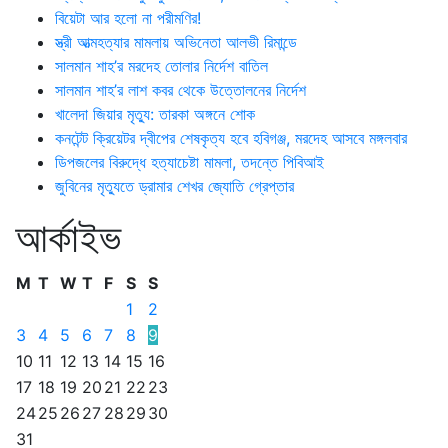
বিয়েটা আর হলো না পরীমণির!
স্ত্রী আত্মহত্যার মামলায় অভিনেতা আলভী রিমান্ডে
সালমান শাহ’র মরদেহ তোলার নির্দেশ বাতিল
সালমান শাহ’র লাশ কবর থেকে উত্তোলনের নির্দেশ
খালেদা জিয়ার মৃত্যু: তারকা অঙ্গনে শোক
কনটেন্ট ক্রিয়েটর দ্বীপের শেষকৃত্য হবে হবিগঞ্জ, মরদেহ আসবে মঙ্গলবার
ডিপজলের বিরুদ্ধে হত্যাচেষ্টা মামলা, তদন্তে পিবিআই
জুবিনের মৃত্যুতে ড্রামার শেখর জ্যোতি গ্রেপ্তার
আর্কাইভ
M
T
W
T
F
S
S
1
2
3
4
5
6
7
8
9
10
11
12
13
14
15
16
17
18
19
20
21
22
23
24
25
26
27
28
29
30
31