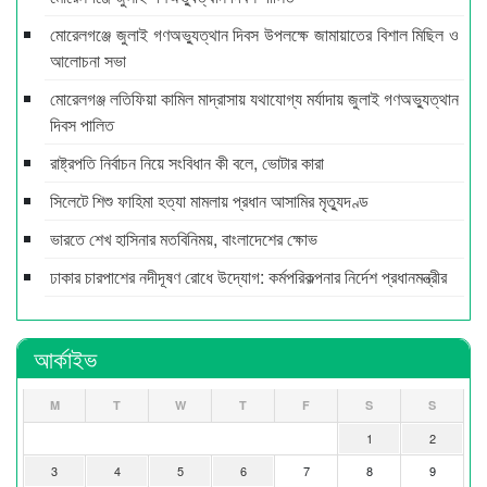
মোরেলগঞ্জে জুলাই গণঅভ্যুত্থান দিবস উপলক্ষে জামায়াতের বিশাল মিছিল ও
আলোচনা সভা
মোরেলগঞ্জ লতিফিয়া কামিল মাদ্রাসায় যথাযোগ্য মর্যাদায় জুলাই গণঅভ্যুত্থান
দিবস পালিত
রাষ্ট্রপতি নির্বাচন নিয়ে সংবিধান কী বলে, ভোটার কারা
সিলেটে শিশু ফাহিমা হত্যা মামলায় প্রধান আসামির মৃত্যুদণ্ড
ভারতে শেখ হাসিনার মতবিনিময়, বাংলাদেশের ক্ষোভ
ঢাকার চারপাশের নদীদূষণ রোধে উদ্যোগ: কর্মপরিকল্পনার নির্দেশ প্রধানমন্ত্রীর
আর্কাইভ
M
T
W
T
F
S
S
1
2
3
4
5
6
7
8
9