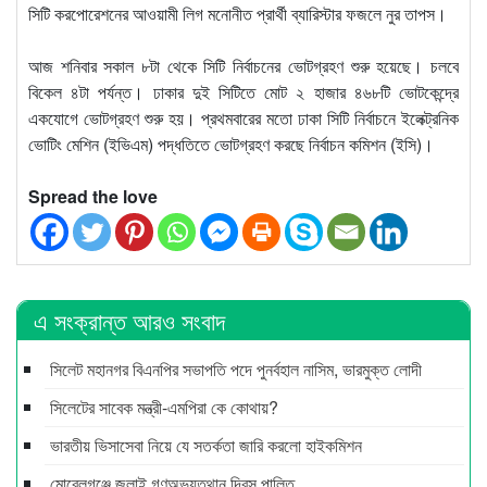
সিটি করপোরেশনের আওয়ামী লিগ মনোনীত প্রার্থী ব্যারিস্টার ফজলে নুর তাপস।
আজ শনিবার সকাল ৮টা থেকে সিটি নির্বাচনের ভোটগ্রহণ শুরু হয়েছে। চলবে
বিকেল ৪টা পর্যন্ত। ঢাকার দুই সিটিতে মোট ২ হাজার ৪৬৮টি ভোটকেন্দ্রে
একযোগে ভোটগ্রহণ শুরু হয়। প্রথমবারের মতো ঢাকা সিটি নির্বাচনে ইলেক্ট্রনিক
ভোটিং মেশিন (ইভিএম) পদ্ধতিতে ভোটগ্রহণ করছে নির্বাচন কমিশন (ইসি)।
Spread the love
এ সংক্রান্ত আরও সংবাদ
সিলেট মহানগর বিএনপির সভাপতি পদে পুনর্বহাল নাসিম, ভারমুক্ত লোদী
সিলেটের সাবেক মন্ত্রী-এমপিরা কে কোথায়?
ভারতীয় ভিসাসেবা নিয়ে যে সতর্কতা জারি করলো হাইকমিশন
মোরেলগঞ্জে জুলাই গণঅভ্যুত্থান দিবস পালিত