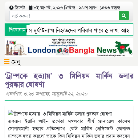
সিলেট
৮ই আগস্ট, ২০২৬ খ্রিস্টাব্দ | ২৪শে শ্রাবণ, ১৪৩৩ বঙ্গাব্দ
সিলেটে বাস দুর্ঘ*টনা*য় নিহ/তদের পরিবার পাবে ৫ লাখ, আহ/তর
শিরোনাম
জৈন্তাপুর সারী ৩ বালু মহালে অবৈধ ভাবে বালু উত্তোলনের সত্যতা প
মেনু
‘ট্রাম্পকে হত্যায়’ ৩ মিলিয়ন মার্কিন ডলার
পুরস্কার ঘোষণা
প্রকাশিত: ৩:২৩ অপরাহ্ণ, জানুয়ারি ২২, ২০২০
একজন ইরানি আইন প্রণেতা মঙ্গলবার শীর্ষ জেনারেল কাসেম
সোলায়মানী হত্যার প্রতিশোধে ‘কেউ মার্কিন প্রেসিডেন্ট ডোনাল্ড
ট্রাম্পকে হত্যা করলে’ তাকে তিন মিলিয়ন মার্কিন ডলার প্রদান করবেন