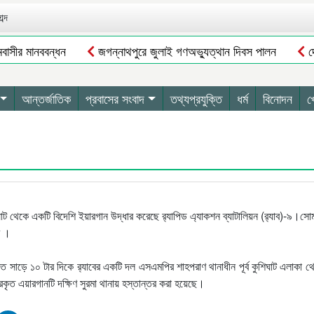
ব্দ
বাসীর মানববন্ধন
জগন্নাথপুরে জুলাই গণঅভ্যুত্থান দিবস পালন
দো
াবাজারের রিফাত
ধর্মপাশায় তৃতীয় শ্রেণীর পুকুরের পানিতে ডুবে মৃ/ত্যু
ুক্তির আগেই ব্যারিস্টার সুমনের জামিন স্থগিত
সিলেটে নিষিদ্ধ ছাত্রলীগের
আন্তর্জাতিক
প্রবাসের সংবাদ
তথ্যপ্রযুক্তি
ধর্ম
বিনোদন
খ
 থেকে একটি বিদেশি ইয়ারগান উদ্ধার করেছে র‌্যাপিড এ্যাকশন ব্যাটালিয়ন (র‌্যাব)-৯।সো
ব ।
রাত সাড়ে ১০ টার দিকে র‌্যাবের একটি দল এসএমপির শাহপরাণ থানাধীন পূর্ব কুশিঘাট এলাকা থ
কৃত এয়ারগানটি দক্ষিণ সুরমা থানায় হস্তান্তর করা হয়েছে।