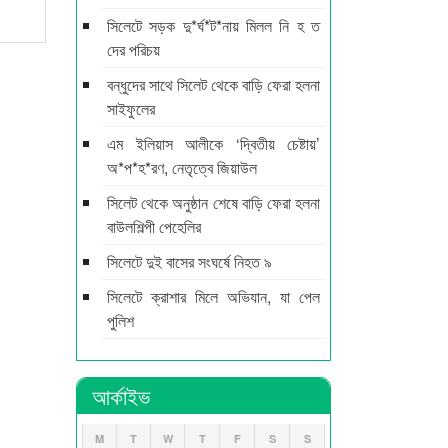
সিলেটে সড়ক দু*র্ঘ*ট*নায় মিলল নি হ ত
দের পরিচয়
বন্ধুদের সাথে সিলেট থেকে বাড়ি ফেরা হলনা
সাইফুলের
এম ইলিয়াস আলীকে ‘দ্বিতীয় চেষ্টায়’
অ*প*হ*রণ, নেতৃত্বে জিয়াউল
সিলেট থেকে অনুষ্ঠান শেষে বাড়ি ফেরা হলনা
বাউলশিল্পী পেহেলির
সিলেটে দুই বাসের সংঘর্ষে নিহত ৯
সিলেটে ক্রাশার মিলে অভিযান, যা পেল
পুলিশ
আর্কাইভ
M
T
W
T
F
S
S