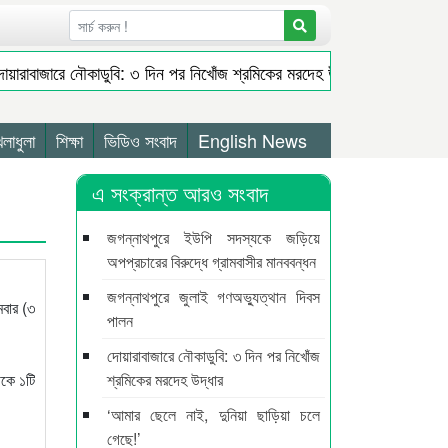
য়ারাবাজারে নৌকাডুবি: ৩ দিন পর নিখোঁজ শ্রমিকের মরদেহ উদ্ধার
‘আমার 
সিলেটে শিশু ফাহিমা হত্যা মামলায় প্রধান আসামির মৃত্যুদণ্ড
বুরুঙ্গা ইউন
 অর্ধশত নেতাকর্মীর বি/রু/দ্ধে মা/ম/লা
ইউরোপজুড়ে সিলেটি পণ্যের চাহিদা
েলাধুলা
শিক্ষা
ভিডিও সংবাদ
English News
এ সংক্রান্ত আরও সংবাদ
জগন্নাথপুরে ইউপি সদস্যকে জড়িয়ে
অপপ্রচারের বিরুদ্ধে গ্রামবাসীর মানববন্ধন
জগন্নাথপুরে জুলাই গণঅভ্যুত্থান দিবস
মবার (৩
পালন
দোয়ারাবাজারে নৌকাডুবি: ৩ দিন পর নিখোঁজ
েকে ১টি
শ্রমিকের মরদেহ উদ্ধার
‘আমার ছেলে নাই, দুনিয়া ছাড়িয়া চলে
গেছে!’