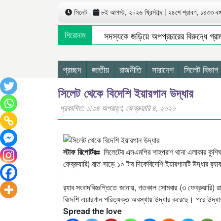
সিলেট
৮ই আগস্ট, ২০২৬ খ্রিস্টাব্দ | ২৪শে শ্রাবণ, ১৪৩৩ বঙ্গা
জগন্নাথপুরে ইউপি সদস্যকে জড়িয়ে অপপ্রচারের বিরুদ্ধে গ্রাম
শিরোনাম
অপরাধ দমন ও কর্মদক্ষতায় সিলেট রেঞ্জের শ্রেষ্ঠ এসআই দোয়ার
সিলেটে যেসব এলাকায় আজ ৬ ঘণ্টা গ্যাস বন্ধ থাকবে
ম
প্রচ্ছদ
জাতীয়
রাজনীতি
সারাদেশ
সিলেট বিভাগ
সিলেট থেকে বিদেশি ইয়ারগান উদ্ধার
প্রকাশিত: ১:৩৪ অপরাহ্ণ, ফেব্রুয়ারি ৪, ২০২০
স্টাফ রিপোর্টরঃঃ
সিলেটের এসএমপির শাহপরাণ থানা এলাকার কুশিঘাট
ফেব্রুয়ারি) রাত সাড়ে ১০ টার দিকেবিদেশি ইয়ারগানটি উদ্ধার র‌্যা
র‌্যাব সংবাদবিজ্ঞপ্তিতে জানায়, গতকাল সোমবার (৩ ফেব্রুয়ারি) 
বিদেশি এয়ারগান পরিত্যক্ত অবস্থায় উদ্ধার করেছে। পরে উদ্ধার
Spread the love