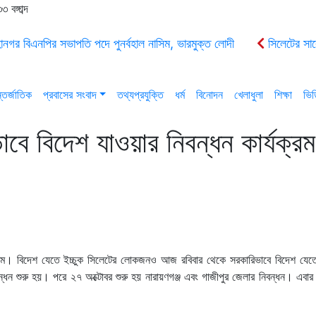
বঙ্গাব্দ
নগর বিএনপির সভাপতি পদে পুনর্বহাল নাসিম, ভারমুক্ত লোদী
সিলেটের সাব
বর হতে
দোয়ারাবাজারে শিশুকে ফুসলিয়ে বলাৎকার, যুবক গ্রেপ্তার
২৬ 
আরো ২
ওসমানীনগরে রাস্তার উদ্বোধন করলেন ইলিয়াসপুত্র ব্যারিস্টার আবর
তর্জাতিক
প্রবাসের সংবাদ
তথ্যপ্রযুক্তি
ধর্ম
বিনোদন
খেলাধুলা
শিক্ষা
ভি
বে বিদেশ যাওয়ার নিবন্ধন কার্যক্রম
ক্রম। বিদেশ যেতে ইচ্চুক সিলেটের লোকজনও আজ রবিবার থেকে সরকারিভাবে বিদেশ যেতে
 শুরু হয়। পরে ২৭ অক্টোবর শুরু হয় নারায়ণগঞ্জ এবং গাজীপুর জেলার নিবন্ধন। এবার