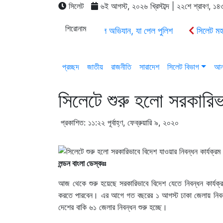
সিলেট
৬ই আগস্ট, ২০২৬ খ্রিস্টাব্দ | ২২শে শ্রাবণ, ১৪৩৩ 
শিরোনাম
সিলেটে ক্রাশার মিলে অভিযান, যা পেল পুলিশ
সিলেট মহা
সিলেট ওসমানী বিমানবন্দরে সালাম এয়ার চালু হচ্ছে ১লা সেপ্টেম্
জগন্নাথপুরে নৌকা ডুবিতে ২ জনের মৃতদেহ উদ্ধার, নিখোঁজ 
প্রচ্ছদ
জাতীয়
রাজনীতি
সারাদেশ
সিলেট বিভাগ
আন্
সিলেটে শুরু হলো সরকারিভা
প্রকাশিত: ১১:২২ পূর্বাহ্ণ, ফেব্রুয়ারি ৯, ২০২০
লন্ডন বাংলা ডেস্কঃঃ
আজ থেকে শুরু হয়েছে সরকারিভাবে বিদেশ যেতে নিবন্ধন কার্য
করতে পারবেন। এর আগে গত বছরের ১ আগস্ট ঢাকা জেলায় নিবন্ধন
দেশের বাকি ৬১ জেলার নিবন্ধন শুরু হচ্ছে।