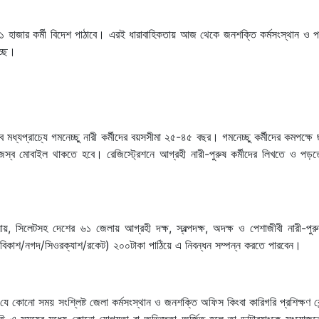
 ১ হাজার কর্মী বিদেশ পাঠাবে। এরই ধারাবাহিকতায় আজ থেকে জনশক্তি কর্মসংস্থান ও পর
চ্ছে।
ধ্যপ্রাচ্যে গমনেচ্ছু নারী কর্মীদের বয়সসীমা ২৫-৪৫ বছর। গমনেচ্ছু কর্মীদের কমপক্ষে
নিজস্ব মোবাইল থাকতে হবে। রেজিস্ট্রেশনে আগ্রহী নারী-পুরুষ কর্মীদের লিখতে ও পড়
ানায়, সিলেটসহ দেশের ৬১ জেলায় আগ্রহী দক্ষ, স্বল্পদক্ষ, অদক্ষ ও পেশাজীবী নারী-পু
 (বিকাশ/নগদ/সিওরক্যাশ/রকেট) ২০০টাকা পাঠিয়ে এ নিবন্ধন সম্পন্ন করতে পারবেন।
যে কোনো সময় সংশ্লিষ্ট জেলা কর্মসংস্থান ও জনশক্তি অফিস কিংবা কারিগরি প্রশিক্ষণ কে
তাই এ সময়ের মধ্যে কোনো যোগ্যতা বা অভিজ্ঞতা অর্জিত হলে তা ডাটাব্যাংকে সংযোজন