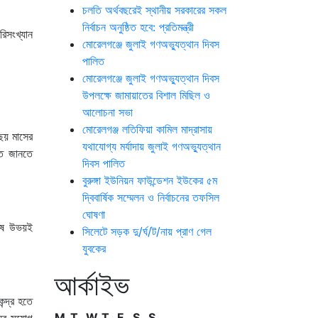
চলতি অর্থবছরেই স্থানীয় সরকারের সকল
নির্বাচন অনুষ্ঠিত হবে: প্রতিমন্ত্রী
িসংখ্যান
মোরেলগঞ্জে জুলাই গণঅভ্যুত্থান দিবস
পালিত
মোরেলগঞ্জে জুলাই গণঅভ্যুত্থান দিবস
উপলক্ষে জামায়াতের বিশাল মিছিল ও
আলোচনা সভা
মোরেলগঞ্জ লতিফিয়া কামিল মাদ্রাসায়
 ছয় মাসের
যথাযোগ্য মর্যাদায় জুলাই গণঅভ্যুত্থান
তে জানতে
দিবস পালিত
বুরুঙ্গা ইউনিয়ন ফাউন্ডেশন ইউকের ৫ম
দ্বিবার্ষিক সম্মেলন ও নির্বাচনের তফসিল
ঘোষণা
রুষ উভয়ই
সিলেটে সড়ক দু/র্ঘ/ট/নায় প্রাণ গেল
যুবকের
আর্কাইভ
ন্দ্র হতে
M
T
W
T
F
S
S
ের সুযোগ