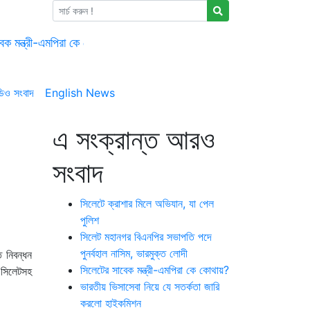
েক মন্ত্রী-এমপিরা কে কোথায়?
চলতি অর্থবছরেই স্থানীয় সরকারের সকল নির্বা
দিন ধরে নিখোঁজ ওসমানী বিমানবন্দরের সিকিউরিটি অফিসার
শাল্লায় বিদ্য
ার ইলিয়াস অর্নব
গণমাধ্যমে সংবাদ প্রকাশের পর সিলেট টিটিসির প্রতারক
ডিও সংবাদ
English News
এ সংক্রান্ত আরও
সংবাদ
সিলেটে ক্রাশার মিলে অভিযান, যা পেল
পুলিশ
সিলেট মহানগর বিএনপির সভাপতি পদে
পুনর্বহাল নাসিম, ভারমুক্ত লোদী
 নিবন্ধন
সিলেটের সাবেক মন্ত্রী-এমপিরা কে কোথায়?
 সিলেটসহ
ভারতীয় ভিসাসেবা নিয়ে যে সতর্কতা জারি
করলো হাইকমিশন