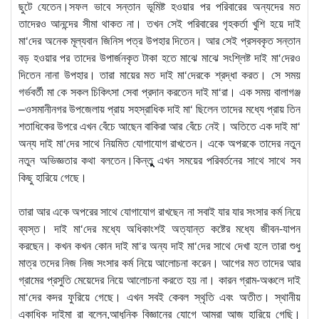
ছুটে যেতেন।সফল ভাবে সন্তান ভূমিষ্ট হওয়ার পর পরিবারের অন্যদের মত
তাদেরও আনন্দের সীমা থাকত না। তখন সেই পরিবারের গৃহকর্তা খুশি হয়ে দাই
মা‘দের অনেক মূল্যবান জিনিস পত্র উপহার দিতেন। আর সেই প্রসবকৃত সন্তান
বড় হওয়ার পর তাদের উপার্জনকৃত টাকা হতে মাঝে মাঝে সংশ্লিষ্ট দাই মা‘দেরও
দিতেন নানা উপহার। তারা মায়ের মত দাই মা‘দেরকে শ্রদ্ধা করত। সে সময়
গর্ভবর্তী মা কে সকল চিকিৎসা সেবা প্রদান করতেন দাই মা‘রা। এক সময় বালাগঞ্জ
–ওসমানীনগর উপজেলায় প্রায় সহস্রাধিক দাই মা‘ ছিলেন তাদের মধ্যে প্রায় তিন
শতাধিকের উপরে এখন বেঁচে আছেন বাকিরা আর বেঁচে নেই। অতিতে এক দাই মা‘
অন্য দাই মা‘দের সাথে নিয়মিত যোগাযোগ রাখতেন। একে অপরকে তাদের নতুন
নতুন অভিজ্ঞতার কথা বলতেন।কিন্তুুুুুুুুুুুুুুুু এখন সময়ের পরিবর্তনের সাথে সাথে সব
কিছু হারিয়ে গেছে।
তারা আর একে অপরের সাথে যোগাযোগ রাখছেন না সবাই যার যার সংসার কর্ম নিয়ে
ব্যস্ত। দাই মা‘দের মধ্যে অধিকাংশই অত্যান্ত কষ্টের মধ্যে জীবন-যাপন
করছেন। কখন কখন কোন দাই মা‘র অন্য দাই মা‘দের সাথে দেখা হলে তারা শুধু
মাত্র তদের নিজ নিজ সংসার কর্ম নিয়ে আলোচনা করেন। আগের মত তাদের আর
গ্রামের প্রসুতি মেয়েদের নিয়ে আলোচনা করতে হয় না। কারন গ্রাম-অঞ্চলে দাই
মা‘দের কদর ফুরিয়ে গেছে। এখন সবই কেবল স্থৃতি এবং অতীত। স্থানীয়
একাধিক দাইমা রা বলেন,আধুনিক বিজ্ঞানের যোগে আমরা আজ হারিয়ে গেছি।