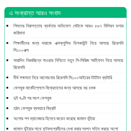
এ সংক্রান্ত আরও সংবাদ
শিশুদের নিরাপত্তায় ব্যর্থতার অভিযোগ মেটাকে আরও ৫৬৭ মিলিয়ন ডলার
জরিমানা
শিক্ষার্থীদের জন্য দারাজে এক্সক্লুসিভ ডিসকাউন্ট নিয়ে আসছে রিয়েলমি
সি১০০এক্স
সারাদিন নিরবচ্ছিন্ন পাওয়ার নিশ্চিতে নতুন সি-সিরিজ স্মার্টফোন নিয়ে আসছে
রিয়েলমি
দীর্ঘ সক্ষমতা নিয়ে আলোচনায় রিয়েলমি সি১০০আইয়ের টাইটান ব্যাটারি
ফেসবুক মার্কেটপ্লেসে বিক্রেতাদের জন্য আসছে বড় চমক
দুই ঘণ্টা পর সচল ফেসবুক
হঠাৎ ফেসবুক ব্যবহারে বিভ্রাট
অপোর শপ ম্যানেজার হিসেবে জয়েন করেছে জামাল ভূঁইয়া
জামাল ভূঁইয়ার সাথে ফুটবলপ্রেমীদের দেখা করার স্বপ্ন সত্যি করছে অপো