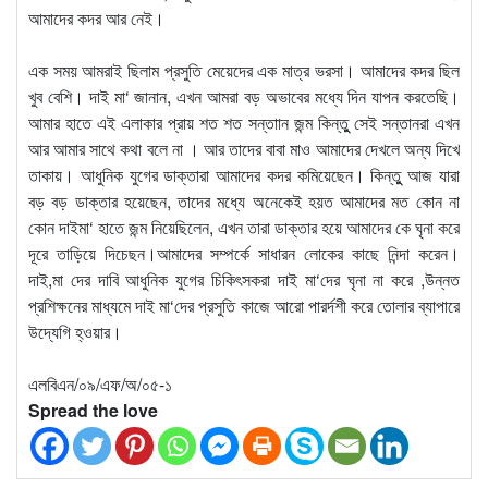
আমাদের কদর আর নেই।
এক সময় আমরাই ছিলাম প্রসুতি মেয়েদের এক মাত্র ভরসা। আমাদের কদর ছিল
খুব বেশি। দাই মা‘ জানান, এখন আমরা বড় অভাবের মধ্যে দিন যাপন করতেছি।
আমার হাতে এই এলাকার প্রায় শত শত সন্তাান জন্ম কিন্তুু সেই সন্তানরা এখন
আর আমার সাথে কথা বলে না । আর তাদের বাবা মাও আমাদের দেখলে অন্য দিখে
তাকায়। আধুনিক যুগের ডাক্তারা আমাদের কদর কমিয়েছেন। কিন্তুু আজ যারা
বড় বড় ডাক্তার হয়েছেন, তাদের মধ্যে অনেকেই হয়ত আমাদের মত কোন না
কোন দাইমা‘ হাতে জন্ম নিয়েছিলেন, এখন তারা ডাক্তার হয়ে আমাদের কে ঘৃনা করে
দূরে তাড়িয়ে দিচেছন।আমাদের সম্পর্কে সাধারন লোকের কাছে নিন্দা করেন।
দাই,মা দের দাবি আধুনিক যুগের চিকিৎসকরা দাই মা‘দের ঘৃনা না করে ,উন্নত
প্রশিক্ষনের মাধ্যমে দাই মা‘দের প্রসুতি কাজে আরো পারর্দশী করে তোলার ব্যাপারে
উদ্যেগি হ্ওয়ার।
এলবিএন/০৯/এফ/অ/০৫-১
Spread the love