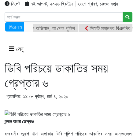
সিলেট
৭ই আগস্ট, ২০২৬ খ্রিস্টাব্দ | ২৩শে শ্রাবণ, ১৪৩৩ বঙ্গাব্দ
শিরোনাম
সিলেটে ক্রাশার মিলে অভিযান, যা পেল পুলিশ
সিলেট মহানগর বিএনপির সভাপ
সিলেট ওসমানী বিমানবন্দরে সালাম এয়ার চালু হচ্ছে ১লা সেপ্টেম্বর হতে
দোয়া
জগন্নাথপুরে নৌকা ডুবিতে ২ জনের মৃতদেহ উদ্ধার, নিখোঁজ আরো ২
ওসমা
মেনু
ডিবি পরিচয়ে ডাকাতির সময়
গ্রেপ্তার ৬
প্রকাশিত: ১১:১৮ পূর্বাহ্ণ, মার্চ ৪, ২০২০
লন্ডন বাংলা ডেস্কঃঃ
রাজধানীর তুরাগ থানা এলাকায় ডিবি পুলিশ পরিচয়ে ডাকাতির সময় আন্তঃজেলা