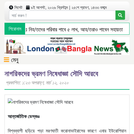
সিলেট
৯ই আগস্ট, ২০২৬ খ্রিস্টাব্দ | ২৫শে শ্রাবণ, ১৪৩৩ বঙ্গাব্দ
বাস দুর্ঘ*টনা*য় নিহ/তদের পরিবার পাবে ৫ লাখ, আহ/তরাও পাবেন সহায়তা
শিরোনাম
জ
মেনু
নাগরিকদের ভ্রমণ নিষেধাজ্ঞা সৌদি আরবে
প্রকাশিত: ১:২৩ অপরাহ্ণ, মার্চ ১২, ২০২০
আন্তর্জাতিক ডেস্কঃঃ
বিশ্বব্যাপী ছড়িয়ে পড়া মরণঘাতী করোনাভাইরাসের কারণে এবার ইউরোপিয়ান