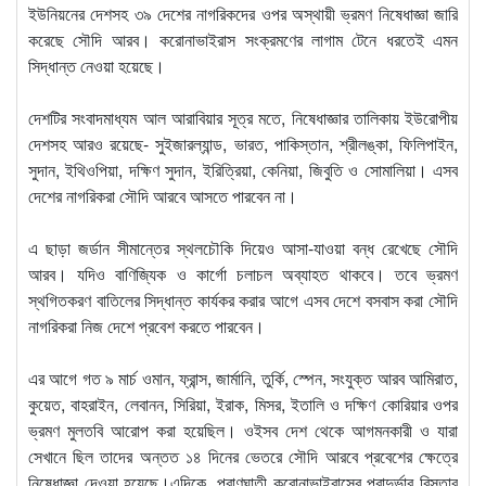
ইউনিয়নের দেশসহ ৩৯ দেশের নাগরিকদের ওপর অস্থায়ী ভ্রমণ নিষেধাজ্ঞা জারি
করেছে সৌদি আরব। করোনাভাইরাস সংক্রমণের লাগাম টেনে ধরতেই এমন
সিদ্ধান্ত নেওয়া হয়েছে।
দেশটির সংবাদমাধ্যম আল আরাবিয়ার সূত্র মতে, নিষেধাজ্ঞার তালিকায় ইউরোপীয়
দেশসহ আরও রয়েছে- সুইজারল্যান্ড, ভারত, পাকিস্তান, শ্রীলঙ্কা, ফিলিপাইন,
সুদান, ইথিওপিয়া, দক্ষিণ সুদান, ইরিত্রিয়া, কেনিয়া, জিবুতি ও সোমালিয়া। এসব
দেশের নাগরিকরা সৌদি আরবে আসতে পারবেন না।
এ ছাড়া জর্ডান সীমান্তের স্থলচৌকি দিয়েও আসা-যাওয়া বন্ধ রেখেছে সৌদি
আরব। যদিও বাণিজ্যিক ও কার্গো চলাচল অব্যাহত থাকবে। তবে ভ্রমণ
স্থগিতকরণ বাতিলের সিদ্ধান্ত কার্যকর করার আগে এসব দেশে বসবাস করা সৌদি
নাগরিকরা নিজ দেশে প্রবেশ করতে পারবেন।
এর আগে গত ৯ মার্চ ওমান, ফ্রান্স, জার্মানি, তুর্কি, স্পেন, সংযুক্ত আরব আমিরাত,
কুয়েত, বাহরাইন, লেবানন, সিরিয়া, ইরাক, মিসর, ইতালি ও দক্ষিণ কোরিয়ার ওপর
ভ্রমণ মুলতবি আরোপ করা হয়েছিল। ওইসব দেশ থেকে আগমনকারী ও যারা
সেখানে ছিল তাদের অন্তত ১৪ দিনের ভেতরে সৌদি আরবে প্রবেশের ক্ষেত্রে
নিষেধাজ্ঞা দেওয়া হয়েছে।এদিকে, প্রাণঘাতী করোনাভাইরাসের প্রাদুর্ভাব বিস্তার