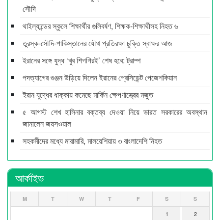
সৌদি
থাইল্যান্ডের স্কুলে শিক্ষার্থীর গুলিবর্ষণ, শিক্ষক-শিক্ষার্থীসহ নিহত ৬
তুরস্ক-সৌদি-পাকিস্তানের যৌথ প্রতিরক্ষা চুক্তি স্বাক্ষর আজ
ইরানের সঙ্গে যুদ্ধ ‘খুব শিগগিরই’ শেষ হবে: ট্রাম্প
পদত্যাগের গুঞ্জন উড়িয়ে দিলেন ইরানের প্রেসিডেন্ট পেজেশকিয়ান
ইরান যুদ্ধের ধাক্কায় কমেছে মার্কিন ক্ষেপণাস্ত্রের মজুত
৫ আগস্ট শেখ হাসিনার বক্তব্য দেওয়া নিয়ে ভারত সরকারের অবস্থান
জানালেন জয়সওয়াল
সহকর্মীদের মধ্যে মারামারি, মালয়েশিয়ায় ৩ বাংলাদেশি নিহত
আর্কাইভ
M
T
W
T
F
S
S
1
2