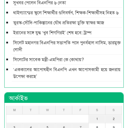
সুখবর পেলেন বিএনপির ৬ নেতা
থাইল্যান্ডের স্কুলে শিক্ষার্থীর গুলিবর্ষণ, শিক্ষক-শিক্ষার্থীসহ নিহত ৬
তুরস্ক-সৌদি-পাকিস্তানের যৌথ প্রতিরক্ষা চুক্তি স্বাক্ষর আজ
ইরানের সঙ্গে যুদ্ধ ‘খুব শিগগিরই’ শেষ হবে: ট্রাম্প
সিলেট মহানগর বিএনপির সভাপতি পদে পুনর্বহাল নাসিম, ভারমুক্ত
লোদী
সিলেটের সাবেক মন্ত্রী-এমপিরা কে কোথায়?
‘এককালের আপোষহীন বিএনপি এখন আপোসকামী হয়ে জনরায়
উপেক্ষা করছে’
আর্কাইভ
M
T
W
T
F
S
S
1
2
3
4
5
6
7
8
9