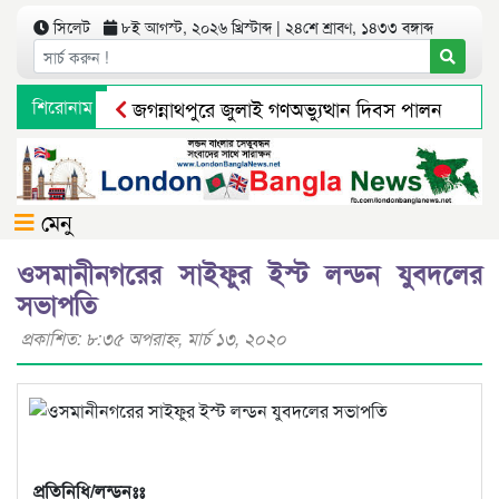
সিলেট
৮ই আগস্ট, ২০২৬ খ্রিস্টাব্দ | ২৪শে শ্রাবণ, ১৪৩৩ বঙ্গাব্দ
শিরোনাম
জগন্নাথপুরে জুলাই গণঅভ্যুত্থান দিবস পালন
দো
সিলেটে নিষিদ্ধ ছাত্রলীগের অর্ধশত নেতাকর্মীর বি/রু/দ্
মেনু
ওসমানীনগরের সাইফুর ইস্ট লন্ডন যুবদলের
সভাপতি
প্রকাশিত: ৮:৩৫ অপরাহ্ণ, মার্চ ১৩, ২০২০
প্রতিনিধি/লন্ডনঃঃ