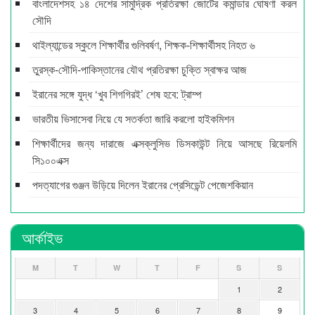
বাংলাদেশসহ ১৪ দেশের সামুদ্রিক প্রতিরক্ষা জোটের কমান্ডার ঘোষণা করল
সৌদি
থাইল্যান্ডের স্কুলে শিক্ষার্থীর গুলিবর্ষণ, শিক্ষক-শিক্ষার্থীসহ নিহত ৬
তুরস্ক-সৌদি-পাকিস্তানের যৌথ প্রতিরক্ষা চুক্তি স্বাক্ষর আজ
ইরানের সঙ্গে যুদ্ধ ‘খুব শিগগিরই’ শেষ হবে: ট্রাম্প
ভারতীয় ভিসাসেবা নিয়ে যে সতর্কতা জারি করলো হাইকমিশন
শিক্ষার্থীদের জন্য দারাজে এক্সক্লুসিভ ডিসকাউন্ট নিয়ে আসছে রিয়েলমি
সি১০০এক্স
পদত্যাগের গুঞ্জন উড়িয়ে দিলেন ইরানের প্রেসিডেন্ট পেজেশকিয়ান
আর্কাইভ
M
T
W
T
F
S
S
1
2
3
4
5
6
7
8
9