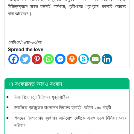
বিভিন্নস্থানে লাইভ কনসার্ট, কর্মশালা, প্রবীণদের প্রোগ্রাম, রকমারি খাবারসহ
নানা আয়োজন।
এলবিএন/২৫জা-০৩/আ
Spread the love
এ সংক্রান্ত আরও সংবাদ
ভিসা নিয়ে নতুন নীতিমালা যুক্তরাষ্ট্রের
ইতালিতে গ্রাউন্ডেড বাংলাদেশ বিমানের ফ্লাইট, আটকা ২৬০ যাত্রী
শিশুদের নিরাপত্তায় ব্যর্থতার অভিযোগ মেটাকে আরও ৫৬৭ মিলিয়ন ডলার
জরিমানা