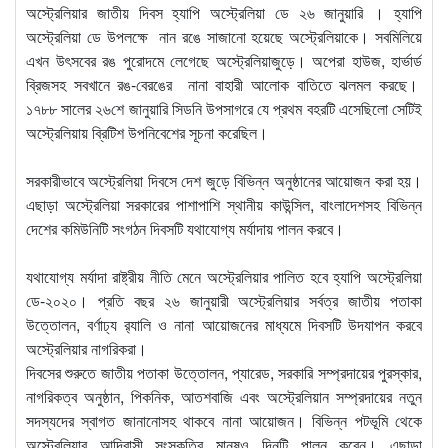
অস্ট্রেলিয়ার জাতীয় দিবস হ্যাপি অস্ট্রেলিয়া ডে ২৬ জানুয়ারি । হ্যাপি
অস্ট্রেলিয়া ডে উপলক্ষে নান রঙে সাজানো হয়েছে অস্ট্রেলিয়াকে। সবমিলিয়ে
এখন উৎসবের রঙ পুরোদমে লেগেছে অস্ট্রেলিয়াজুড়ে। অপেরা হাউজ, হার্ভার্ড
ব্রিজসহ সবখানে রঙ-বেরঙের নানা বাহারী আলোক বাতিতে ঝলমল করছে।
১৭৮৮ সালের ২৬শে জানুয়ারি সিডনি উপসাগরে যে প্রথম বহরটি এসেছিলো সেটিই
অস্ট্রেলিয়ায় ব্রিটিশ উপনিবেশের সূচনা করেছিল।
সরকারীভাবে অস্ট্রেলিয়া দিবসে দেশ জুড়ে বিভিন্ন অনুষ্ঠানের আয়োজন করা হয়।
এছাড়া অস্ট্রেলিয়া সরকারের পাশাপাশি স্থানীয় কাউন্সিল, বাংলাদেশসহ বিভিন্ন
দেশের কমিউনিটি সংগঠন দিবসটি যথাযোগ্য মর্যাদায় পালন করবে।
যথাযোগ্য মর্যাদা রাষ্ট্রীয় নীতি মেনে অস্ট্রেলিয়ার পালিত হবে হ্যাপি অস্ট্রেলিয়া
ডে-২০২০। প্রতি বছর ২৬ জানুয়ারী অস্ট্রেলিয়ার সর্বত্র জাতীয় পতাকা
উত্তোলন, বর্ণাঢ্য র‌্যালি ও নানা আয়োজনের মাধ্যমে দিবসটি উদযাপন করবে
অস্ট্রেলিয়ার নাগরিকরা।
দিবসের শুরুতে জাতীয় পতাকা উত্তোলন, প্যারেড, সরকারি সম্প্রদায়ের পুরস্কার,
নাগরিকত্ব অনুষ্ঠান, পিকনিক, আতশবাজি এবং অস্ট্রেলিয়ান সম্প্রদায়ের নতুন
সদস্যদের স্বাগত জানানোসহ থাকবে নানা আয়োজন। বিভিন্ন পটভূমি থেকে
অস্ট্রেলিয়ার আদিবাসী সংস্কৃতির মানুষও দিনটি পালন করেন। এছাড়া