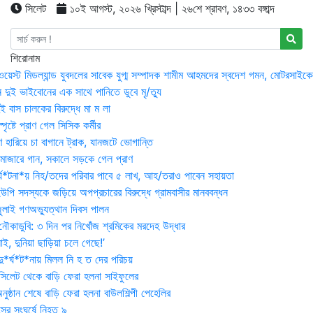
সিলেট
১০ই আগস্ট, ২০২৬ খ্রিস্টাব্দ | ২৬শে শ্রাবণ, ১৪৩৩ বঙ্গাব্দ
শিরোনাম
ওয়েস্ট মিডল্যান্ড যুবদলের সাবেক যুগ্ম সম্পাদক শামীম আহমদের স্বদেশ গমন, মোটরসাইক
 দুই ভাইবোনের এক সাথে পানিতে ডুবে মৃ/ত্যু
 বাস চালকের বিরুদ্ধে মা ম লা
্পৃষ্টে প্রাণ গেল সিসিক কর্মীর
রণ হারিয়ে চা বাগানে ট্রাক, যানজটে ভোগান্তি
মাজারে গান, সকালে সড়কে গেল প্রাণ
র্ঘ*টনা*য় নিহ/তদের পরিবার পাবে ৫ লাখ, আহ/তরাও পাবেন সহায়তা
উপি সদস্যকে জড়িয়ে অপপ্রচারের বিরুদ্ধে গ্রামবাসীর মানববন্ধন
ুলাই গণঅভ্যুত্থান দিবস পালন
নৌকাডুবি: ৩ দিন পর নিখোঁজ শ্রমিকের মরদেহ উদ্ধার
ই, দুনিয়া ছাড়িয়া চলে গেছে!’
*র্ঘ*ট*নায় মিলল নি হ ত দের পরিচয়
 সিলেট থেকে বাড়ি ফেরা হলনা সাইফুলের
ষ্ঠান শেষে বাড়ি ফেরা হলনা বাউলশিল্পী পেহেলির
সের সংঘর্ষে নিহত ৯