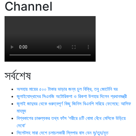
Channel
সর্বশেষ
অসহায় মায়ের ৫০০ টাকার ভাড়ার জন্য চুল বিক্রি, তবু জোটেনি ঘর
জুলাইযোদ্ধাদের সিএনজি অটোরিকশা ও রিকশা উপহার দিলেন প্রধানমন্ত্রী
জুলাই জাদুঘর থেকে গুরুত্বপূর্ণ কিছু জিনিস বিএনপি সরিয়ে ফেলেছে: আসিফ
মাহমুদ
বিশ্বকাপের চাঞ্চল্যকর তথ্য ফাঁস ‘শরীরে ৪টি বোমা বেঁধে মেসিকে উড়িয়ে
দেবো’
সিলেটসহ সারা দেশে চলাচলকারী স্লিপার বাস যেন মৃ/ত্যু/দূত