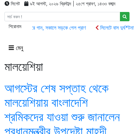
সিলেট
৯ই আগস্ট, ২০২৬ খ্রিস্টাব্দ | ২৫শে শ্রাবণ, ১৪৩৩ বঙ্গাব্দ
শিরোনাম
রাতে সিলেটের মাজারে গান, সকালে সড়কে গেল প্রাণ
সিলেটে বাস দুর্ঘ*ট
চলতি অর্থবছরেই স্থানীয় সরকারের সকল নির্বাচন অনুষ্ঠিত হবে: প্রতিমন্ত্রী
শাল্লায় বিদ্যুতের শকে নি/হ/ত- ২
জৈন্তাপুর সারী ৩ বালু মহালে অবৈধ ভ
মেনু
মালয়েশিয়া
আগস্টের শেষ সপ্তাহ থেকে
মালয়েশিয়ায় বাংলাদেশি
শ্রমিকদের যাওয়া শুরু জানালেন
প্রধানমন্ত্রীর উপদেষ্টা মাহ্‌দী