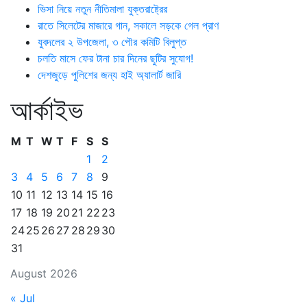
ভিসা নিয়ে নতুন নীতিমালা যুক্তরাষ্ট্রের
রাতে সিলেটের মাজারে গান, সকালে সড়কে গেল প্রাণ
যুবদলের ২ উপজেলা, ৩ পৌর কমিটি বিলুপ্ত
চলতি মাসে ফের টানা চার দিনের ছুটির সুযোগ!
দেশজুড়ে পুলিশের জন্য হাই অ্যালার্ট জারি
আর্কাইভ
M
T
W
T
F
S
S
1
2
3
4
5
6
7
8
9
10
11
12
13
14
15
16
17
18
19
20
21
22
23
24
25
26
27
28
29
30
31
August 2026
« Jul