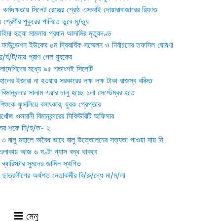
্মদক্ষতায় সিলেট রেঞ্জের শ্রেষ্ঠ এসআই দোয়ারাবাজারের রিফাত
 শ্রেণীর পুকুরের পানিতে ডুবে মৃ/ত্যু
হিমা হত্যা মামলায় প্রধান আসামির মৃত্যুদণ্ড
়ন ফাউন্ডেশন ইউকের ৫ম দ্বিবার্ষিক সম্মেলন ও নির্বাচনের তফসিল ঘোষণা
র্ঘ/ট/নায় প্রাণ গেল যুবকের
াংলাদেশিদের মধ্যে ৯৫ শতাংশই সিলেটি
ালের ইজারা না হওয়ায় সরকারের লক্ষ লক্ষ টাকা রাজস্ব বঞ্চিত
িমানবন্দরে সালাম এয়ার চালু হচ্ছে ১লা সেপ্টেম্বর হতে
িশুকে ফুসলিয়ে বলাৎকার, যুবক গ্রেপ্তার
খোঁজ ওসমানী বিমানবন্দরের সিকিউরিটি অফিসার
ুতের শকে নি/হ/ত- ২
ী ৩ বালু মহালে অবৈধ ভাবে বালু উত্তোলনের সত্যতা পাওয়া যায় নি
লাকায় আজ ৬ ঘণ্টা গ্যাস বন্ধ থাকবে
্যারিস্টার সুমনের জামিন স্থগিত
 ছাত্রলীগের অর্ধশত নেতাকর্মীর বি/রু/দ্ধে মা/ম/লা
মেনু