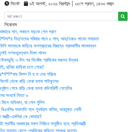
সিলেট
৯ই আগস্ট, ২০২৬ খ্রিস্টাব্দ | ২৫শে শ্রাবণ, ১৪৩৩ বঙ্গাব্দ
শিরোনাম
মাজারে গান, সকালে সড়কে গেল প্রাণ
র্ঘ*টনা*য় নিহ/তদের পরিবার পাবে ৫ লাখ, আহ/তরাও পাবেন সহায়তা
উপি সদস্যকে জড়িয়ে অপপ্রচারের বিরুদ্ধে গ্রামবাসীর মানববন্ধন
ুলাই গণঅভ্যুত্থান দিবস পালন
নৌকাডুবি: ৩ দিন পর নিখোঁজ শ্রমিকের মরদেহ উদ্ধার
ই, দুনিয়া ছাড়িয়া চলে গেছে!’
*র্ঘ*ট*নায় মিলল নি হ ত দের পরিচয়
 সিলেট থেকে বাড়ি ফেরা হলনা সাইফুলের
ষ্ঠান শেষে বাড়ি ফেরা হলনা বাউলশিল্পী পেহেলির
সের সংঘর্ষে নিহত ৯
র মিলে অভিযান, যা পেল পুলিশ
বিএনপির সভাপতি পদে পুনর্বহাল নাসিম, ভারমুক্ত লোদী
 মন্ত্রী-এমপিরা কে কোথায়?
 স্থানীয় সরকারের সকল নির্বাচন অনুষ্ঠিত হবে: প্রতিমন্ত্রী
তিন সন্তান ফেলে প্রেমিকের বাড়িতে গৃহবধূর অনশন