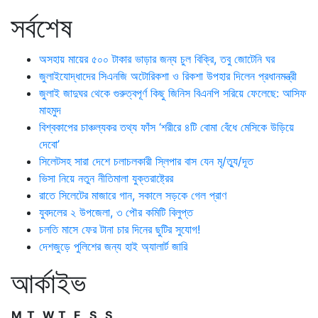
সর্বশেষ
অসহায় মায়ের ৫০০ টাকার ভাড়ার জন্য চুল বিক্রি, তবু জোটেনি ঘর
জুলাইযোদ্ধাদের সিএনজি অটোরিকশা ও রিকশা উপহার দিলেন প্রধানমন্ত্রী
জুলাই জাদুঘর থেকে গুরুত্বপূর্ণ কিছু জিনিস বিএনপি সরিয়ে ফেলেছে: আসিফ
মাহমুদ
বিশ্বকাপের চাঞ্চল্যকর তথ্য ফাঁস ‘শরীরে ৪টি বোমা বেঁধে মেসিকে উড়িয়ে
দেবো’
সিলেটসহ সারা দেশে চলাচলকারী স্লিপার বাস যেন মৃ/ত্যু/দূত
ভিসা নিয়ে নতুন নীতিমালা যুক্তরাষ্ট্রের
রাতে সিলেটের মাজারে গান, সকালে সড়কে গেল প্রাণ
যুবদলের ২ উপজেলা, ৩ পৌর কমিটি বিলুপ্ত
চলতি মাসে ফের টানা চার দিনের ছুটির সুযোগ!
দেশজুড়ে পুলিশের জন্য হাই অ্যালার্ট জারি
আর্কাইভ
M
T
W
T
F
S
S