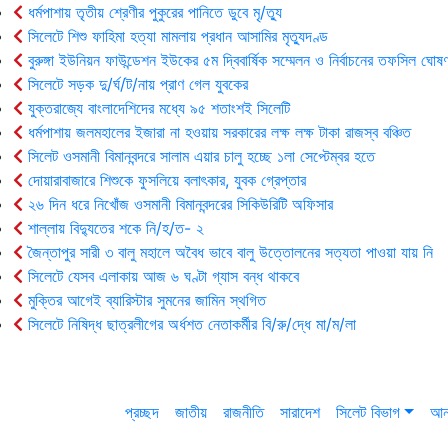
ধর্মপাশায় তৃতীয় শ্রেণীর পুকুরের পানিতে ডুবে মৃ/ত্যু
সিলেটে শিশু ফাহিমা হত্যা মামলায় প্রধান আসামির মৃত্যুদণ্ড
বুরুঙ্গা ইউনিয়ন ফাউন্ডেশন ইউকের ৫ম দ্বিবার্ষিক সম্মেলন ও নির্বাচনের তফসিল ঘোষণ
সিলেটে সড়ক দু/র্ঘ/ট/নায় প্রাণ গেল যুবকের
যুক্তরাজ্যে বাংলাদেশিদের মধ্যে ৯৫ শতাংশই সিলেটি
ধর্মপাশায় জলমহালের ইজারা না হওয়ায় সরকারের লক্ষ লক্ষ টাকা রাজস্ব বঞ্চিত
সিলেট ওসমানী বিমানবন্দরে সালাম এয়ার চালু হচ্ছে ১লা সেপ্টেম্বর হতে
দোয়ারাবাজারে শিশুকে ফুসলিয়ে বলাৎকার, যুবক গ্রেপ্তার
২৬ দিন ধরে নিখোঁজ ওসমানী বিমানবন্দরের সিকিউরিটি অফিসার
শাল্লায় বিদ্যুতের শকে নি/হ/ত- ২
জৈন্তাপুর সারী ৩ বালু মহালে অবৈধ ভাবে বালু উত্তোলনের সত্যতা পাওয়া যায় নি
সিলেটে যেসব এলাকায় আজ ৬ ঘণ্টা গ্যাস বন্ধ থাকবে
মুক্তির আগেই ব্যারিস্টার সুমনের জামিন স্থগিত
সিলেটে নিষিদ্ধ ছাত্রলীগের অর্ধশত নেতাকর্মীর বি/রু/দ্ধে মা/ম/লা
প্রচ্ছদ
জাতীয়
রাজনীতি
সারাদেশ
সিলেট বিভাগ
আন্