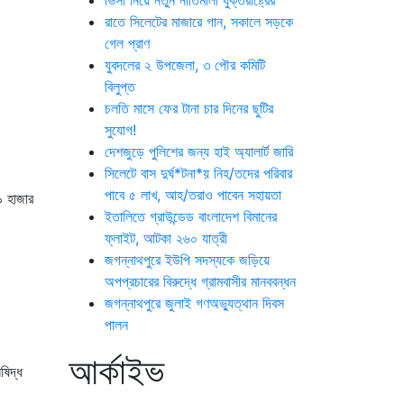
ভিসা নিয়ে নতুন নীতিমালা যুক্তরাষ্ট্রের
রাতে সিলেটের মাজারে গান, সকালে সড়কে
গেল প্রাণ
যুবদলের ২ উপজেলা, ৩ পৌর কমিটি
বিলুপ্ত
চলতি মাসে ফের টানা চার দিনের ছুটির
সুযোগ!
দেশজুড়ে পুলিশের জন্য হাই অ্যালার্ট জারি
সিলেটে বাস দুর্ঘ*টনা*য় নিহ/তদের পরিবার
পাবে ৫ লাখ, আহ/তরাও পাবেন সহায়তা
৯ হাজার
ইতালিতে গ্রাউন্ডেড বাংলাদেশ বিমানের
ফ্লাইট, আটকা ২৬০ যাত্রী
জগন্নাথপুরে ইউপি সদস্যকে জড়িয়ে
অপপ্রচারের বিরুদ্ধে গ্রামবাসীর মানববন্ধন
জগন্নাথপুরে জুলাই গণঅভ্যুত্থান দিবস
পালন
আর্কাইভ
িষিদ্ধ