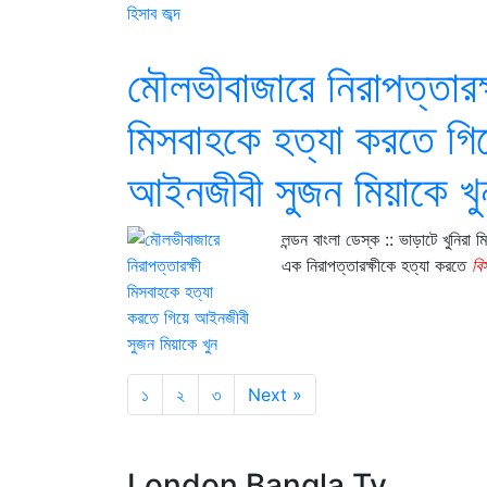
মৌলভীবাজারে নিরাপত্তারক্
মিসবাহকে হত্যা করতে গি
আইনজীবী সুজন মিয়াকে খু
লন্ডন বাংলা ডেস্ক :: ভাড়াটে খুনিরা ম
এক নিরাপত্তারক্ষীকে হত্যা করতে
বি
১
২
৩
Next »
London Bangla Tv