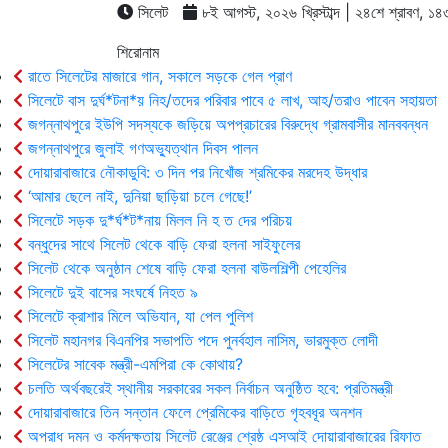
সিলেট
৮ই আগস্ট, ২০২৬ খ্রিস্টাব্দ | ২৪শে শ্রাবণ, ১৪৩৩ 
শিরোনাম
রাতে সিলেটের মাজারে গান, সকালে সড়কে গেল প্রাণ
সিলেটে বাস দুর্ঘ*টনা*য় নিহ/তদের পরিবার পাবে ৫ লাখ, আহ/তরাও পাবেন সহায়তা
জগন্নাথপুরে ইউপি সদস্যকে জড়িয়ে অপপ্রচারের বিরুদ্ধে গ্রামবাসীর মানববন্ধন
জগন্নাথপুরে জুলাই গণঅভ্যুত্থান দিবস পালন
দোয়ারাবাজারে নৌকাডুবি: ৩ দিন পর নিখোঁজ শ্রমিকের মরদেহ উদ্ধার
‘আমার ছেলে নাই, দুনিয়া ছাড়িয়া চলে গেছে!’
সিলেটে সড়ক দু*র্ঘ*ট*নায় মিলল নি হ ত দের পরিচয়
বন্ধুদের সাথে সিলেট থেকে বাড়ি ফেরা হলনা সাইফুলের
সিলেট থেকে অনুষ্ঠান শেষে বাড়ি ফেরা হলনা বাউলশিল্পী পেহেলির
সিলেটে দুই বাসের সংঘর্ষে নিহত ৯
সিলেটে ক্রাশার মিলে অভিযান, যা পেল পুলিশ
সিলেট মহানগর বিএনপির সভাপতি পদে পুনর্বহাল নাসিম, ভারমুক্ত লোদী
সিলেটের সাবেক মন্ত্রী-এমপিরা কে কোথায়?
চলতি অর্থবছরেই স্থানীয় সরকারের সকল নির্বাচন অনুষ্ঠিত হবে: প্রতিমন্ত্রী
দোয়ারাবাজারে তিন সন্তান ফেলে প্রেমিকের বাড়িতে গৃহবধূর অনশন
অপরাধ দমন ও কর্মদক্ষতায় সিলেট রেঞ্জের শ্রেষ্ঠ এসআই দোয়ারাবাজারের রিফাত