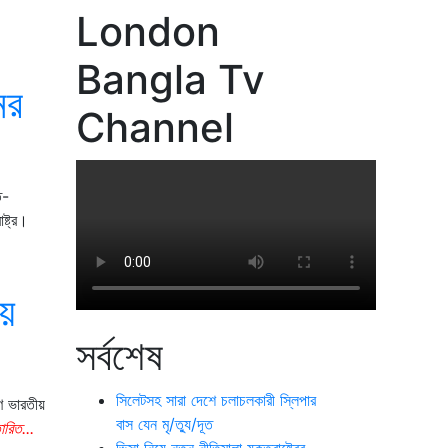
London
Bangla Tv
ের
Channel
ি-
ষ্ট্র।
ীয়
সর্বশেষ
সিলেটসহ সারা দেশে চলাচলকারী স্লিপার
াণ ভারতীয়
বাস যেন মৃ/ত্যু/দূত
ারিত...