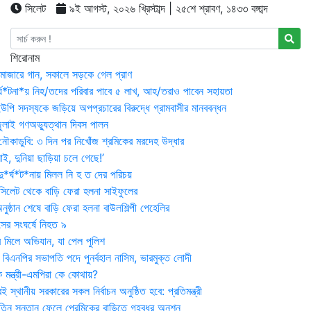
সিলেট
৯ই আগস্ট, ২০২৬ খ্রিস্টাব্দ | ২৫শে শ্রাবণ, ১৪৩৩ বঙ্গাব্দ
শিরোনাম
মাজারে গান, সকালে সড়কে গেল প্রাণ
র্ঘ*টনা*য় নিহ/তদের পরিবার পাবে ৫ লাখ, আহ/তরাও পাবেন সহায়তা
উপি সদস্যকে জড়িয়ে অপপ্রচারের বিরুদ্ধে গ্রামবাসীর মানববন্ধন
ুলাই গণঅভ্যুত্থান দিবস পালন
নৌকাডুবি: ৩ দিন পর নিখোঁজ শ্রমিকের মরদেহ উদ্ধার
ই, দুনিয়া ছাড়িয়া চলে গেছে!’
*র্ঘ*ট*নায় মিলল নি হ ত দের পরিচয়
 সিলেট থেকে বাড়ি ফেরা হলনা সাইফুলের
ষ্ঠান শেষে বাড়ি ফেরা হলনা বাউলশিল্পী পেহেলির
সের সংঘর্ষে নিহত ৯
র মিলে অভিযান, যা পেল পুলিশ
বিএনপির সভাপতি পদে পুনর্বহাল নাসিম, ভারমুক্ত লোদী
 মন্ত্রী-এমপিরা কে কোথায়?
 স্থানীয় সরকারের সকল নির্বাচন অনুষ্ঠিত হবে: প্রতিমন্ত্রী
তিন সন্তান ফেলে প্রেমিকের বাড়িতে গৃহবধূর অনশন