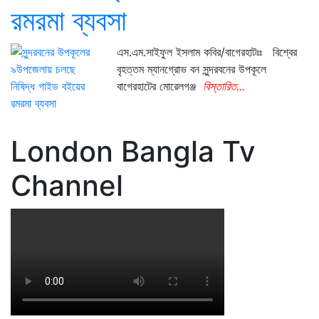
রমরমা ব্যবসা
এস.এম.সাইফুল ইসলাম কবির/বাগেরহাটঃঃ বিশ্বের
বৃহত্তম ম্যানগ্রোভ বন সুন্দরবনের উপকূলে
বাগেরহাটের মোরেলগঞ্জ
বিস্তারিত...
London Bangla Tv
Channel