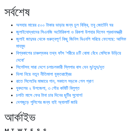
সর্বশেষ
অসহায় মায়ের ৫০০ টাকার ভাড়ার জন্য চুল বিক্রি, তবু জোটেনি ঘর
জুলাইযোদ্ধাদের সিএনজি অটোরিকশা ও রিকশা উপহার দিলেন প্রধানমন্ত্রী
জুলাই জাদুঘর থেকে গুরুত্বপূর্ণ কিছু জিনিস বিএনপি সরিয়ে ফেলেছে: আসিফ
মাহমুদ
বিশ্বকাপের চাঞ্চল্যকর তথ্য ফাঁস ‘শরীরে ৪টি বোমা বেঁধে মেসিকে উড়িয়ে
দেবো’
সিলেটসহ সারা দেশে চলাচলকারী স্লিপার বাস যেন মৃ/ত্যু/দূত
ভিসা নিয়ে নতুন নীতিমালা যুক্তরাষ্ট্রের
রাতে সিলেটের মাজারে গান, সকালে সড়কে গেল প্রাণ
যুবদলের ২ উপজেলা, ৩ পৌর কমিটি বিলুপ্ত
চলতি মাসে ফের টানা চার দিনের ছুটির সুযোগ!
দেশজুড়ে পুলিশের জন্য হাই অ্যালার্ট জারি
আর্কাইভ
M
T
W
T
F
S
S