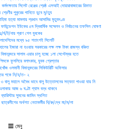
্মদক্ষতায় সিলেট রেঞ্জের শ্রেষ্ঠ এসআই দোয়ারাবাজারের রিফাত
 শ্রেণীর পুকুরের পানিতে ডুবে মৃ/ত্যু
হিমা হত্যা মামলায় প্রধান আসামির মৃত্যুদণ্ড
়ন ফাউন্ডেশন ইউকের ৫ম দ্বিবার্ষিক সম্মেলন ও নির্বাচনের তফসিল ঘোষণা
র্ঘ/ট/নায় প্রাণ গেল যুবকের
াংলাদেশিদের মধ্যে ৯৫ শতাংশই সিলেটি
ালের ইজারা না হওয়ায় সরকারের লক্ষ লক্ষ টাকা রাজস্ব বঞ্চিত
িমানবন্দরে সালাম এয়ার চালু হচ্ছে ১লা সেপ্টেম্বর হতে
িশুকে ফুসলিয়ে বলাৎকার, যুবক গ্রেপ্তার
খোঁজ ওসমানী বিমানবন্দরের সিকিউরিটি অফিসার
ুতের শকে নি/হ/ত- ২
ী ৩ বালু মহালে অবৈধ ভাবে বালু উত্তোলনের সত্যতা পাওয়া যায় নি
লাকায় আজ ৬ ঘণ্টা গ্যাস বন্ধ থাকবে
্যারিস্টার সুমনের জামিন স্থগিত
 ছাত্রলীগের অর্ধশত নেতাকর্মীর বি/রু/দ্ধে মা/ম/লা
মেনু