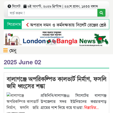
সিলেট
৬ই আগস্ট, ২০২৬ খ্রিস্টাব্দ | ২২শে শ্রাবণ, ১৪৩৩ বঙ্গাব্দ
শিরোনাম
অপরাধ দমন ও কর্মদক্ষতায় সিলেট রেঞ্জের শ্রেষ্ঠ 
নবীগঞ্জের আউশকান্দিতে ‘দি লিটল ফ্লাওয়ারস কেজি এন্ড গ
মেনু
2025 June 02
বালাগঞ্জে অপরিকল্পিত কালভার্ট নির্মাণ, ফসলি
জমি ধ্বংসের শঙ্কা
প্রতিনিধি/বালাগঞ্জঃঃ সিলেটের বালাগঞ্জ
উপজেলার সদর ইউনিয়নের করচারপাড়
গ্রামের পাশ দিয়ে বয়ে যাওয়া
বিস্তারিত...