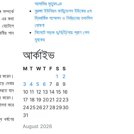
আসামির মৃত্যুদণ্ড
বুরুঙ্গা ইউনিয়ন ফাউন্ডেশন ইউকের ৫ম
 সম্পর্কে
দ্বিবার্ষিক সম্মেলন ও নির্বাচনের তফসিল
ং এর কথা
ঘোষণা
। হোটেলে
সিলেটে সড়ক দু/র্ঘ/ট/নায় প্রাণ গেল
ানীয় পান
যুবকের
আর্কাইভ
M
T
W
T
F
S
S
ার করেন।
1
2
েড়ে দেবার
3
4
5
6
7
8
9
করতে যান
10
11
12
13
14
15
16
ের করেন।
17
18
19
20
21
22
23
ালনা করে
24
25
26
27
28
29
30
31
 ধর্ষণের
August 2026