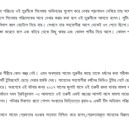
্মাতা পরিচয়ে ওই তুরণীকে সিনেমায় অভিনয়ের সুযোগ করে দেবার প্রলোভন দেখিয়ে তার সঙ্গে
াসে সিনেমার পরিচালকের সাথে দেখার করার কথা বলে ওই তুরুনীকে আসতে বলেন। সুটি
ি বিলাশ বহুল হোটেলে নিয়ে যায়। সেখানে তার সহযোগীরা আগে থেকেই ওৎ পেতে ছিলো
ক্ষা করেতে বলে এবং বাইরে থেকে কিছু খাবার এবং কোমল পানীয় নিয়ে আসে। কোমল প
র শীরীরে কোন বস্ত্র নেই। এমন অবস্থায় সাহেদ তুরুনীর কাছে তাকে ধর্ষনের কথা স্বীক
 ইন্টারনেটে ছেড়ে দেয়ার হুমকি দেয়। সাহেদের সহযোগীরা ধর্ষনৈর ভিডিও ইন্টার নেটে ছ
য় করে। অবশেষে এই ঘটনার জন্য ২০১৭ সালের জুলাই মাসে ওই তরুনী রমনা থানায় মামলা 
 নির্যাতন দমন ট্রাইব্যুনাল -৩ আদালতে ওই তরুনী একই বছরের আগস্ট মাসে মামলা দায়
েন। শনিবার দিবাগত রাতে গোপন সংবাদের ভিত্তিত্বে র‌্যাব-৯ একটি টিম অভিযান পরিচ
যানে সাহেদ গ্রেফতার হওয়ার সত্যতা নিশ্চিত করে বলেন,গ্রেফতারকৃত সাহেদের বিরুদ্ধে