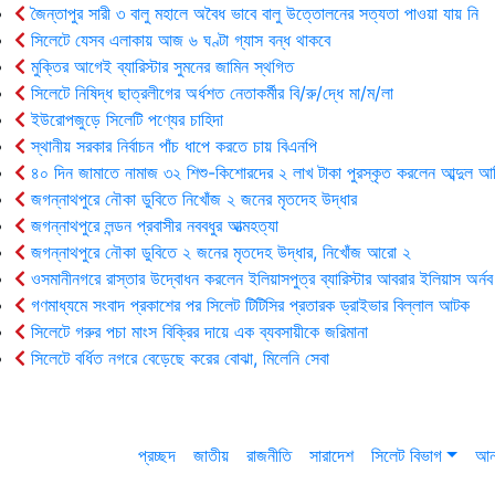
জৈন্তাপুর সারী ৩ বালু মহালে অবৈধ ভাবে বালু উত্তোলনের সত্যতা পাওয়া যায় নি
সিলেটে যেসব এলাকায় আজ ৬ ঘণ্টা গ্যাস বন্ধ থাকবে
মুক্তির আগেই ব্যারিস্টার সুমনের জামিন স্থগিত
সিলেটে নিষিদ্ধ ছাত্রলীগের অর্ধশত নেতাকর্মীর বি/রু/দ্ধে মা/ম/লা
ইউরোপজুড়ে সিলেটি পণ্যের চাহিদা
স্থানীয় সরকার নির্বাচন পাঁচ ধাপে করতে চায় বিএনপি
৪০ দিন জামাতে নামাজ ৩২ শিশু-কিশোরদের ২ লাখ টাকা পুরস্কৃত করলেন আব্দুল আ
জগন্নাথপুরে নৌকা ডুবিতে নিখোঁজ ২ জনের মৃতদেহ উদ্ধার
জগন্নাথপুরে লন্ডন প্রবাসীর নববধুর আত্মহত্যা
জগন্নাথপুরে নৌকা ডুবিতে ২ জনের মৃতদেহ উদ্ধার, নিখোঁজ আরো ২
ওসমানীনগরে রাস্তার উদ্বোধন করলেন ইলিয়াসপুত্র ব্যারিস্টার আবরার ইলিয়াস অর্নব
গণমাধ্যমে সংবাদ প্রকাশের পর সিলেট টিটিসির প্রতারক ড্রাইভার বিল্লাল আটক
সিলেটে গরুর পচা মাংস বিক্রির দায়ে এক ব্যবসায়ীকে জরিমানা
সিলেটে বর্ধিত নগরে বেড়েছে করের বোঝা, মিলেনি সেবা
প্রচ্ছদ
জাতীয়
রাজনীতি
সারাদেশ
সিলেট বিভাগ
আন্