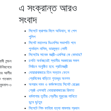
এ সংক্রান্ত আরও
সংবাদ
সিলেটে ক্রাশার মিলে অভিযান, যা পেল
পুলিশ
সিলেট মহানগর বিএনপির সভাপতি পদে
পুনর্বহাল নাসিম, ভারমুক্ত লোদী
সিলেটের সাবেক মন্ত্রী-এমপিরা কে কোথায়?
চলতি অর্থবছরেই স্থানীয় সরকারের সকল
মী লন্ডন
নির্বাচন অনুষ্ঠিত হবে: প্রতিমন্ত্রী
উনিয়নেরে
দোয়ারাবাজারে তিন সন্তান ফেলে
্দর আলীর
প্রেমিকের বাড়িতে গৃহবধূর অনশন
কে গতকাল
অপরাধ দমন ও কর্মদক্ষতায় সিলেট রেঞ্জের
্যুনাল-৩
শ্রেষ্ঠ এসআই দোয়ারাবাজারের রিফাত
ধর্মপাশায় তৃতীয় শ্রেণীর পুকুরের পানিতে
ডুবে মৃ/ত্যু
সিলেটে শিশু ফাহিমা হত্যা মামলায় প্রধান