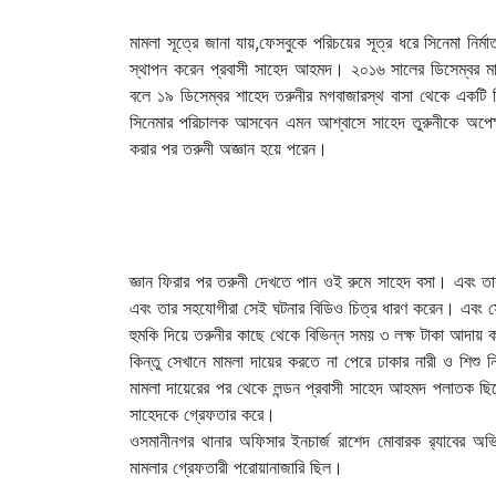
মামলা সূত্রে জানা যায়,ফেসবুকে পরিচয়ের সূত্র ধরে সিনেমা নির
স্থাপন করেন প্রবাসী সাহেদ আহমদ। ২০১৬ সালের ডিসেম্বর ম
বলে ১৯ ডিসেম্বর শাহেদ তরুনীর মগবাজারস্থ বাসা থেকে একট
সিনেমার পরিচালক আসবেন এমন আশ্বাসে সাহেদ তুরুনীকে অপে
করার পর তরুনী অজ্ঞান হয়ে পরেন।
জ্ঞান ফিরার পর তরুনী দেখতে পান ওই রুমে সাহেদ বসা। এবং তা
এবং তার সহযোগীরা সেই ঘটনার বিডিও চিত্র ধারণ করেন। এবং সেটি
হুমকি দিয়ে তরুনীর কাছে থেকে বিভিন্ন সময় ৩ লক্ষ টাকা আদা
কিন্তু সেখানে মামলা দায়ের করতে না পেরে ঢাকার নারী ও শিশু
মামলা দায়েরের পর থেকে লন্ডন প্রবাসী সাহেদ আহমদ পলাতক ছিল
সাহেদকে গ্রেফতার করে।
ওসমানীনগর থানার অফিসার ইনচার্জ রাশেদ মোবারক র‌্যাবের অভি
মামলার গ্রেফতারী পরোয়ানাজারি ছিল।