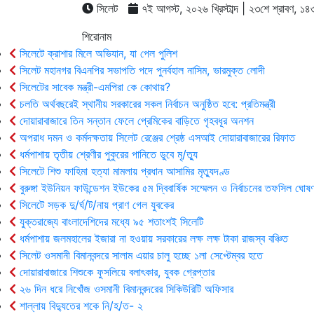
সিলেট
৭ই আগস্ট, ২০২৬ খ্রিস্টাব্দ | ২৩শে শ্রাবণ, ১৪৩৩ 
শিরোনাম
সিলেটে ক্রাশার মিলে অভিযান, যা পেল পুলিশ
সিলেট মহানগর বিএনপির সভাপতি পদে পুনর্বহাল নাসিম, ভারমুক্ত লোদী
সিলেটের সাবেক মন্ত্রী-এমপিরা কে কোথায়?
চলতি অর্থবছরেই স্থানীয় সরকারের সকল নির্বাচন অনুষ্ঠিত হবে: প্রতিমন্ত্রী
দোয়ারাবাজারে তিন সন্তান ফেলে প্রেমিকের বাড়িতে গৃহবধূর অনশন
অপরাধ দমন ও কর্মদক্ষতায় সিলেট রেঞ্জের শ্রেষ্ঠ এসআই দোয়ারাবাজারের রিফাত
ধর্মপাশায় তৃতীয় শ্রেণীর পুকুরের পানিতে ডুবে মৃ/ত্যু
সিলেটে শিশু ফাহিমা হত্যা মামলায় প্রধান আসামির মৃত্যুদণ্ড
বুরুঙ্গা ইউনিয়ন ফাউন্ডেশন ইউকের ৫ম দ্বিবার্ষিক সম্মেলন ও নির্বাচনের তফসিল ঘোষণ
সিলেটে সড়ক দু/র্ঘ/ট/নায় প্রাণ গেল যুবকের
যুক্তরাজ্যে বাংলাদেশিদের মধ্যে ৯৫ শতাংশই সিলেটি
ধর্মপাশায় জলমহালের ইজারা না হওয়ায় সরকারের লক্ষ লক্ষ টাকা রাজস্ব বঞ্চিত
সিলেট ওসমানী বিমানবন্দরে সালাম এয়ার চালু হচ্ছে ১লা সেপ্টেম্বর হতে
দোয়ারাবাজারে শিশুকে ফুসলিয়ে বলাৎকার, যুবক গ্রেপ্তার
২৬ দিন ধরে নিখোঁজ ওসমানী বিমানবন্দরের সিকিউরিটি অফিসার
শাল্লায় বিদ্যুতের শকে নি/হ/ত- ২