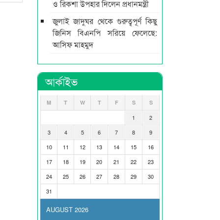
ও রিকশা উপহার দিলেন প্রধানমন্ত্রী
জুলাই জাদুঘর থেকে গুরুত্বপূর্ণ কিছু
জিনিস বিএনপি সরিয়ে ফেলেছে:
আসিফ মাহমুদ
আর্কাইভ
M
T
W
T
F
S
S
1
2
3
4
5
6
7
8
9
10
11
12
13
14
15
16
17
18
19
20
21
22
23
24
25
26
27
28
29
30
31
AUGUST 2026