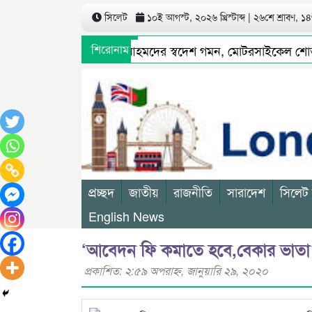
সিলেট
১০ই আগস্ট, ২০২৬ খ্রিস্টাব্দ | ২৬শে শ্রাবণ, ১৪৩
র সাবেক যুগ্ম সম্পাদক শামীম আহমদের স্বদেশ গমন, মোটরসাইকেল শোভায
শিরোনাম
ারের লক্ষ লক্ষ টাকা রাজস্ব বঞ্চিত
সিলেট ওসমানী বিমানবন্দরে
প্রচ্ছদ
জাতীয়
রাজনীতি
সারাদেশ
সিলেট
English News
‘আবেদন ফি কমাতে হবে,বেকার ভাতা লাগ
প্রকাশিত: ২:৫৯ অপরাহ্ণ, জানুয়ারি ২৯, ২০২০