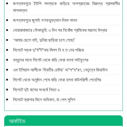
জগন্নাথপুরে ইউপি সদস্যকে জড়িয়ে অপপ্রচারের বিরুদ্ধে গ্রামবাসীর
মানববন্ধন
জগন্নাথপুরে জুলাই গণঅভ্যুত্থান দিবস পালন
দোয়ারাবাজারে নৌকাডুবি: ৩ দিন পর নিখোঁজ শ্রমিকের মরদেহ উদ্ধার
‘আমার ছেলে নাই, দুনিয়া ছাড়িয়া চলে গেছে!’
সিলেটে সড়ক দু*র্ঘ*ট*নায় মিলল নি হ ত দের পরিচয়
বন্ধুদের সাথে সিলেট থেকে বাড়ি ফেরা হলনা সাইফুলের
এম ইলিয়াস আলীকে ‘দ্বিতীয় চেষ্টায়’ অ*প*হ*রণ, নেতৃত্বে জিয়াউল
সিলেট থেকে অনুষ্ঠান শেষে বাড়ি ফেরা হলনা বাউলশিল্পী পেহেলির
সিলেটে দুই বাসের সংঘর্ষে নিহত ৯
সিলেটে ক্রাশার মিলে অভিযান, যা পেল পুলিশ
আর্কাইভ