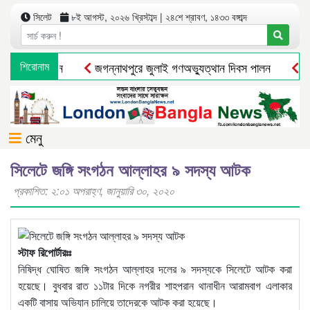
সিলেট
৮ই আগস্ট, ২০২৬ খ্রিস্টাব্দ | ২৪শে শ্রাবণ, ১৪৩৩ বঙ্গাব্দ
াসীর মানববন্ধন
শিরোনাম
জগন্নাথপুরে জুলাই গণঅভ্যুত্থান দিবস পালন
দোয়
মেনু
সিলেটে জঙ্গি সংগঠন আল্লাহর ৯ সদস্য আটক
প্রকাশিত: ২:০১ অপরাহ্ণ, জানুয়ারি ৩০, ২০২০
স্টাফ রিপোর্টারঃঃ
নিষিদ্ধ ঘোষিত জঙ্গি সংগঠন আল্লাহর দলের ৯ সদস্যকে সিলেটে আটক করা
হয়েছে। বুধবার রাত ১১টার দিকে নগরীর শাহপরান থানাধীন আরামবাগ এলাকার
একটি বাসায় অভিযান চালিয়ে তাদেরকে আটক করা হয়েছে।