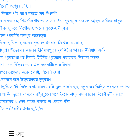
েটি পণ্যের চাহিদা
নির্বাচন পাঁচ ধাপে করতে চায় বিএনপি
 নামাজ ৩২ শিশু-কিশোরদের ২ লাখ টাকা পুরস্কৃত করলেন আব্দুল আজিজ মাসুক
ৌকা ডুবিতে নিখোঁজ ২ জনের মৃতদেহ উদ্ধার
্ডন প্রবাসীর নববধুর আত্মহত্যা
ৌকা ডুবিতে ২ জনের মৃতদেহ উদ্ধার, নিখোঁজ আরো ২
্তার উদ্বোধন করলেন ইলিয়াসপুত্র ব্যারিস্টার আবরার ইলিয়াস অর্নব
াদ প্রকাশের পর সিলেট টিটিসির প্রতারক ড্রাইভার বিল্লাল আটক
া মাংস বিক্রির দায়ে এক ব্যবসায়ীকে জরিমানা
 নগরে বেড়েছে করের বোঝা, মিলেনি সেবা
দোকানে বসে উত্তরপত্র মূল্যায়ণ
ান্দিতে ‘দি লিটল ফ্লাওয়ারস কেজি এন্ড গার্লস হাই স্কুল এর ভিত্তি প্রস্তর স্থাপন
মার্কিন দূতের ভারতের রাষ্ট্রদূতের সঙ্গে বৈঠক কাম্য নয় বললেন বিরোধীদলীয় নেতা
হাসড়কের ৬ লেন কাজে থাকছে না কোনো বাঁধা
্দীন পাটোয়ারীর উপর হা/ম/লা
মেনু