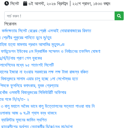
সিলেট
৬ই আগস্ট, ২০২৬ খ্রিস্টাব্দ | ২২শে শ্রাবণ, ১৪৩৩ বঙ্গাব্দ
শিরোনাম
্মদক্ষতায় সিলেট রেঞ্জের শ্রেষ্ঠ এসআই দোয়ারাবাজারের রিফাত
 শ্রেণীর পুকুরের পানিতে ডুবে মৃ/ত্যু
হিমা হত্যা মামলায় প্রধান আসামির মৃত্যুদণ্ড
়ন ফাউন্ডেশন ইউকের ৫ম দ্বিবার্ষিক সম্মেলন ও নির্বাচনের তফসিল ঘোষণা
র্ঘ/ট/নায় প্রাণ গেল যুবকের
াংলাদেশিদের মধ্যে ৯৫ শতাংশই সিলেটি
ালের ইজারা না হওয়ায় সরকারের লক্ষ লক্ষ টাকা রাজস্ব বঞ্চিত
িমানবন্দরে সালাম এয়ার চালু হচ্ছে ১লা সেপ্টেম্বর হতে
িশুকে ফুসলিয়ে বলাৎকার, যুবক গ্রেপ্তার
খোঁজ ওসমানী বিমানবন্দরের সিকিউরিটি অফিসার
ুতের শকে নি/হ/ত- ২
ী ৩ বালু মহালে অবৈধ ভাবে বালু উত্তোলনের সত্যতা পাওয়া যায় নি
লাকায় আজ ৬ ঘণ্টা গ্যাস বন্ধ থাকবে
্যারিস্টার সুমনের জামিন স্থগিত
 ছাত্রলীগের অর্ধশত নেতাকর্মীর বি/রু/দ্ধে মা/ম/লা