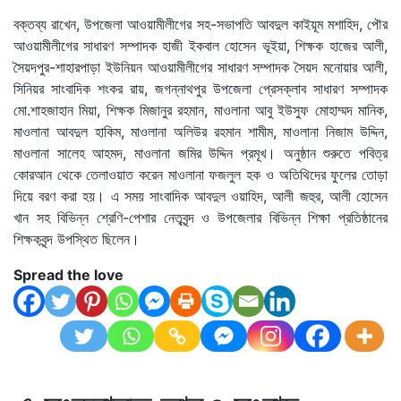
বক্তব্য রাখেন, উপজেলা আওয়ামীলীগের সহ-সভাপতি আবদুল কাইয়ূম মশাহিদ, পৌর
আওয়ামীলীগের সাধারণ সম্পাদক হাজী ইকবাল হোসেন ভূইয়া, শিক্ষক হাজের আলী,
সৈয়দপুর-শাহারপাড়া ইউনিয়ন আওয়ামীলীগের সাধারণ সম্পাদক সৈয়দ মনোয়ার আলী,
সিনিয়র সাংবাদিক শংকর রায়, জগন্নাথপুর উপজেলা প্রেসক্লাব সাধারণ সম্পাদক
মো.শাহজাহান মিয়া, শিক্ষক মিজানুর রহমান, মাওলানা আবু ইউসুফ মোহাম্মদ মানিক,
মাওলানা আবদুল হাকিম, মাওলানা অলিউর রহমান শামীম, মাওলানা নিজাম উদ্দিন,
মাওলানা সালেহ আহমদ, মাওলানা জমির উদ্দিন প্রমূখ। অনুষ্ঠান শুরুতে পবিত্র
কোরআন থেকে তেলাওয়াত করেন মাওলানা ফজলুল হক ও অতিথিদের ফুলের তোড়া
দিয়ে বরণ করা হয়। এ সময় সাংবাদিক আবদুল ওয়াহিদ, আলী জহুর, আলী হোসেন
খান সহ বিভিন্ন শ্রেণি-পেশার নেতৃবৃন্দ ও উপজেলার বিভিন্ন শিক্ষা প্রতিষ্ঠানের
শিক্ষকবৃন্দ উপস্থিত ছিলেন।
Spread the love