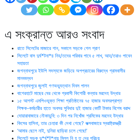
এ সংক্রান্ত আরও সংবাদ
রাতে সিলেটের মাজারে গান, সকালে সড়কে গেল প্রাণ
সিলেটে বাস দুর্ঘ*টনা*য় নিহ/তদের পরিবার পাবে ৫ লাখ, আহ/তরাও পাবেন
সহায়তা
জগন্নাথপুরে ইউপি সদস্যকে জড়িয়ে অপপ্রচারের বিরুদ্ধে গ্রামবাসীর
মানববন্ধন
জগন্নাথপুরে জুলাই গণঅভ্যুত্থান দিবস পালন
বাগেরহাটে মাছের ঘের থেকে প্রবাসী কিশোরী কন্যার মরদেহ উদ্ধার
১৫ আগস্ট এমপিওভুক্ত শিক্ষা প্রতিষ্ঠানের ৭৫ হাজার অবসরপ্রাপ্ত
শিক্ষক-কর্মচারীর হাতে অবসর সুবিধার দুই হাজার কোটি টাকার বিশেষ বরাদ্দ
দোয়ারাবাজারে নৌকাডুবি: ৩ দিন পর নিখোঁজ শ্রমিকের মরদেহ উদ্ধার
কিসের হাসিনা, তার চেহারা কী দেখা গেছে? কক্সবাজারে স্বরাষ্ট্রমন্ত্রী
‘আমার ছেলে নাই, দুনিয়া ছাড়িয়া চলে গেছে!’
সিলেটে সড়ক দু*র্ঘ*ট*নায় মিলল নি হ ত দের পরিচয়