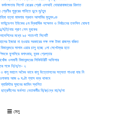
্মদক্ষতায় সিলেট রেঞ্জের শ্রেষ্ঠ এসআই দোয়ারাবাজারের রিফাত
 শ্রেণীর পুকুরের পানিতে ডুবে মৃ/ত্যু
হিমা হত্যা মামলায় প্রধান আসামির মৃত্যুদণ্ড
়ন ফাউন্ডেশন ইউকের ৫ম দ্বিবার্ষিক সম্মেলন ও নির্বাচনের তফসিল ঘোষণা
র্ঘ/ট/নায় প্রাণ গেল যুবকের
াংলাদেশিদের মধ্যে ৯৫ শতাংশই সিলেটি
ালের ইজারা না হওয়ায় সরকারের লক্ষ লক্ষ টাকা রাজস্ব বঞ্চিত
িমানবন্দরে সালাম এয়ার চালু হচ্ছে ১লা সেপ্টেম্বর হতে
িশুকে ফুসলিয়ে বলাৎকার, যুবক গ্রেপ্তার
খোঁজ ওসমানী বিমানবন্দরের সিকিউরিটি অফিসার
ুতের শকে নি/হ/ত- ২
ী ৩ বালু মহালে অবৈধ ভাবে বালু উত্তোলনের সত্যতা পাওয়া যায় নি
লাকায় আজ ৬ ঘণ্টা গ্যাস বন্ধ থাকবে
্যারিস্টার সুমনের জামিন স্থগিত
 ছাত্রলীগের অর্ধশত নেতাকর্মীর বি/রু/দ্ধে মা/ম/লা
মেনু