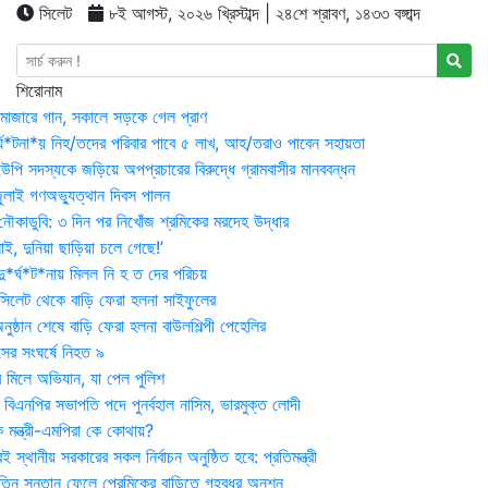
সিলেট
৮ই আগস্ট, ২০২৬ খ্রিস্টাব্দ | ২৪শে শ্রাবণ, ১৪৩৩ বঙ্গাব্দ
শিরোনাম
মাজারে গান, সকালে সড়কে গেল প্রাণ
র্ঘ*টনা*য় নিহ/তদের পরিবার পাবে ৫ লাখ, আহ/তরাও পাবেন সহায়তা
উপি সদস্যকে জড়িয়ে অপপ্রচারের বিরুদ্ধে গ্রামবাসীর মানববন্ধন
ুলাই গণঅভ্যুত্থান দিবস পালন
নৌকাডুবি: ৩ দিন পর নিখোঁজ শ্রমিকের মরদেহ উদ্ধার
ই, দুনিয়া ছাড়িয়া চলে গেছে!’
*র্ঘ*ট*নায় মিলল নি হ ত দের পরিচয়
 সিলেট থেকে বাড়ি ফেরা হলনা সাইফুলের
ষ্ঠান শেষে বাড়ি ফেরা হলনা বাউলশিল্পী পেহেলির
সের সংঘর্ষে নিহত ৯
র মিলে অভিযান, যা পেল পুলিশ
বিএনপির সভাপতি পদে পুনর্বহাল নাসিম, ভারমুক্ত লোদী
 মন্ত্রী-এমপিরা কে কোথায়?
 স্থানীয় সরকারের সকল নির্বাচন অনুষ্ঠিত হবে: প্রতিমন্ত্রী
তিন সন্তান ফেলে প্রেমিকের বাড়িতে গৃহবধূর অনশন