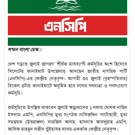
লন্ডন বাংলা ডেস্ক ::
দেশ গড়তে জুলাই জাগরণ’ শীর্ষক মাসব্যাপী কর্মসূচির অংশ হিসেবে
সিলেটের কানাইঘাট উপজেলায় আসছেন জাতীয় নাগরিক পার্টি
(এনসিপি)-এর কেন্দ্রীয় নেতৃবৃন্দ। আগামী ৩০ জুলাই (বৃহস্পতিবার)
বিকেল ৩টায় কানাইঘাটে অনুষ্ঠিত হবে দলের পদযাত্রা ও গণসংযোগ
কর্মসূচি।
কর্মসূচিতে উপস্থিত থাকবেন জুলাই অভ্যুত্থানের ১ দফার ঘোষক নাহিদ
ইসলাম এমপি, এনসিপির মুখ্য সংগঠক নাসিরুদ্দিন পাটোয়ারী, মুখ্য
সমন্বয়ক (উত্তরাঞ্চল) সারজিস আলম, হাসনাত আবদুল্লাহ এমপি,
আসিফ মাহমুদ সজীব ভূঁইয়াসহ দলের একঝাঁক কেন্দ্রীয় নেতৃবৃন্দ।