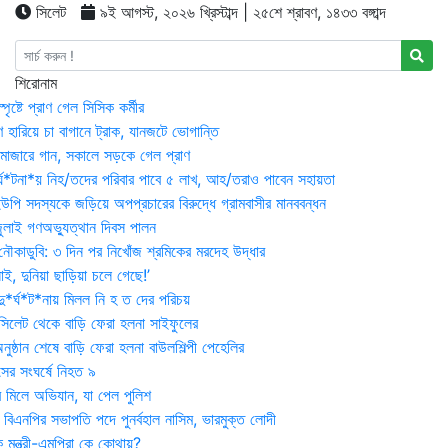
সিলেট
৯ই আগস্ট, ২০২৬ খ্রিস্টাব্দ | ২৫শে শ্রাবণ, ১৪৩৩ বঙ্গাব্দ
শিরোনাম
্পৃষ্টে প্রাণ গেল সিসিক কর্মীর
রণ হারিয়ে চা বাগানে ট্রাক, যানজটে ভোগান্তি
মাজারে গান, সকালে সড়কে গেল প্রাণ
র্ঘ*টনা*য় নিহ/তদের পরিবার পাবে ৫ লাখ, আহ/তরাও পাবেন সহায়তা
উপি সদস্যকে জড়িয়ে অপপ্রচারের বিরুদ্ধে গ্রামবাসীর মানববন্ধন
ুলাই গণঅভ্যুত্থান দিবস পালন
নৌকাডুবি: ৩ দিন পর নিখোঁজ শ্রমিকের মরদেহ উদ্ধার
ই, দুনিয়া ছাড়িয়া চলে গেছে!’
*র্ঘ*ট*নায় মিলল নি হ ত দের পরিচয়
 সিলেট থেকে বাড়ি ফেরা হলনা সাইফুলের
ষ্ঠান শেষে বাড়ি ফেরা হলনা বাউলশিল্পী পেহেলির
সের সংঘর্ষে নিহত ৯
র মিলে অভিযান, যা পেল পুলিশ
বিএনপির সভাপতি পদে পুনর্বহাল নাসিম, ভারমুক্ত লোদী
 মন্ত্রী-এমপিরা কে কোথায়?