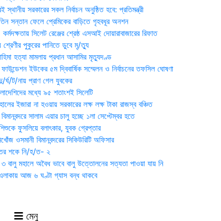
 স্থানীয় সরকারের সকল নির্বাচন অনুষ্ঠিত হবে: প্রতিমন্ত্রী
তিন সন্তান ফেলে প্রেমিকের বাড়িতে গৃহবধূর অনশন
্মদক্ষতায় সিলেট রেঞ্জের শ্রেষ্ঠ এসআই দোয়ারাবাজারের রিফাত
 শ্রেণীর পুকুরের পানিতে ডুবে মৃ/ত্যু
হিমা হত্যা মামলায় প্রধান আসামির মৃত্যুদণ্ড
়ন ফাউন্ডেশন ইউকের ৫ম দ্বিবার্ষিক সম্মেলন ও নির্বাচনের তফসিল ঘোষণা
র্ঘ/ট/নায় প্রাণ গেল যুবকের
াংলাদেশিদের মধ্যে ৯৫ শতাংশই সিলেটি
ালের ইজারা না হওয়ায় সরকারের লক্ষ লক্ষ টাকা রাজস্ব বঞ্চিত
িমানবন্দরে সালাম এয়ার চালু হচ্ছে ১লা সেপ্টেম্বর হতে
িশুকে ফুসলিয়ে বলাৎকার, যুবক গ্রেপ্তার
খোঁজ ওসমানী বিমানবন্দরের সিকিউরিটি অফিসার
ুতের শকে নি/হ/ত- ২
ী ৩ বালু মহালে অবৈধ ভাবে বালু উত্তোলনের সত্যতা পাওয়া যায় নি
লাকায় আজ ৬ ঘণ্টা গ্যাস বন্ধ থাকবে
মেনু