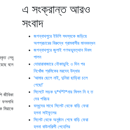
এ সংক্রান্ত আরও
সংবাদ
জগন্নাথপুরে ইউপি সদস্যকে জড়িয়ে
অপপ্রচারের বিরুদ্ধে গ্রামবাসীর মানববন্ধন
জগন্নাথপুরে জুলাই গণঅভ্যুত্থান দিবস
পালন
নকৃত লেবু
দোয়ারাবাজারে নৌকাডুবি: ৩ দিন পর
হয়েছে বলে
নিখোঁজ শ্রমিকের মরদেহ উদ্ধার
‘আমার ছেলে নাই, দুনিয়া ছাড়িয়া চলে
গেছে!’
সিলেটে সড়ক দু*র্ঘ*ট*নায় মিলল নি হ ত
শি জীবিকা
দের পরিচয়
া ফসলাধি
বন্ধুদের সাথে সিলেট থেকে বাড়ি ফেরা
ক মিয়াকে
হলনা সাইফুলের
সিলেট থেকে অনুষ্ঠান শেষে বাড়ি ফেরা
হলনা বাউলশিল্পী পেহেলির