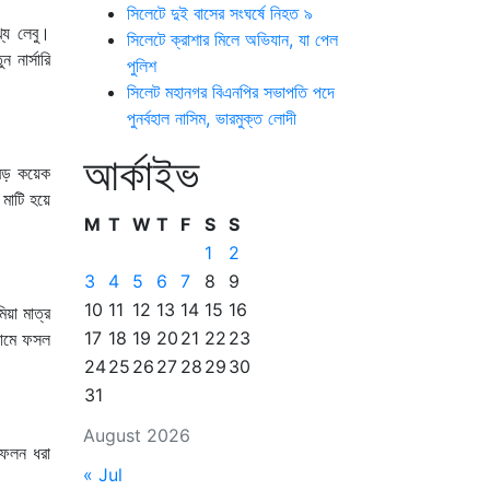
সিলেটে দুই বাসের সংঘর্ষে নিহত ৯
্য লেবু।
সিলেটে ক্রাশার মিলে অভিযান, যা পেল
 নার্সারি
পুলিশ
সিলেট মহানগর বিএনপির সভাপতি পদে
পুনর্বহাল নাসিম, ভারমুক্ত লোদী
আর্কাইভ
-বড় কয়েক
 মাটি হয়ে
M
T
W
T
F
S
S
1
2
3
4
5
6
7
8
9
10
11
12
13
14
15
16
িয়া মাত্র
17
18
19
20
21
22
23
নামে ফসল
24
25
26
27
28
29
30
31
August 2026
ে ফলন ধরা
« Jul