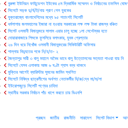
বুরুঙ্গা ইউনিয়ন ফাউন্ডেশন ইউকের ৫ম দ্বিবার্ষিক সম্মেলন ও নির্বাচনের তফসিল ঘোষণ
সিলেটে সড়ক দু/র্ঘ/ট/নায় প্রাণ গেল যুবকের
যুক্তরাজ্যে বাংলাদেশিদের মধ্যে ৯৫ শতাংশই সিলেটি
ধর্মপাশায় জলমহালের ইজারা না হওয়ায় সরকারের লক্ষ লক্ষ টাকা রাজস্ব বঞ্চিত
সিলেট ওসমানী বিমানবন্দরে সালাম এয়ার চালু হচ্ছে ১লা সেপ্টেম্বর হতে
দোয়ারাবাজারে শিশুকে ফুসলিয়ে বলাৎকার, যুবক গ্রেপ্তার
২৬ দিন ধরে নিখোঁজ ওসমানী বিমানবন্দরের সিকিউরিটি অফিসার
শাল্লায় বিদ্যুতের শকে নি/হ/ত- ২
জৈন্তাপুর সারী ৩ বালু মহালে অবৈধ ভাবে বালু উত্তোলনের সত্যতা পাওয়া যায় নি
সিলেটে যেসব এলাকায় আজ ৬ ঘণ্টা গ্যাস বন্ধ থাকবে
মুক্তির আগেই ব্যারিস্টার সুমনের জামিন স্থগিত
সিলেটে নিষিদ্ধ ছাত্রলীগের অর্ধশত নেতাকর্মীর বি/রু/দ্ধে মা/ম/লা
ইউরোপজুড়ে সিলেটি পণ্যের চাহিদা
স্থানীয় সরকার নির্বাচন পাঁচ ধাপে করতে চায় বিএনপি
প্রচ্ছদ
জাতীয়
রাজনীতি
সারাদেশ
সিলেট বিভাগ
আন্