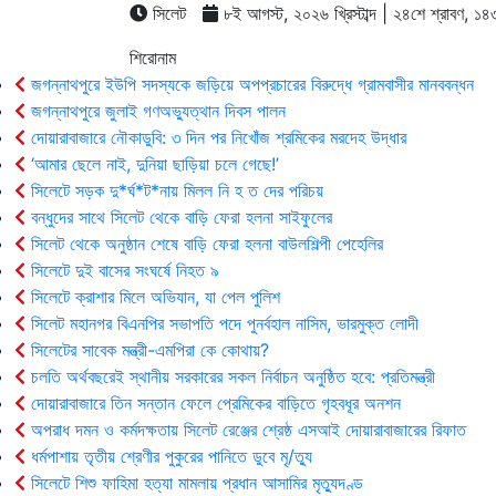
সিলেট
৮ই আগস্ট, ২০২৬ খ্রিস্টাব্দ | ২৪শে শ্রাবণ, ১৪৩৩ 
শিরোনাম
জগন্নাথপুরে ইউপি সদস্যকে জড়িয়ে অপপ্রচারের বিরুদ্ধে গ্রামবাসীর মানববন্ধন
জগন্নাথপুরে জুলাই গণঅভ্যুত্থান দিবস পালন
দোয়ারাবাজারে নৌকাডুবি: ৩ দিন পর নিখোঁজ শ্রমিকের মরদেহ উদ্ধার
‘আমার ছেলে নাই, দুনিয়া ছাড়িয়া চলে গেছে!’
সিলেটে সড়ক দু*র্ঘ*ট*নায় মিলল নি হ ত দের পরিচয়
বন্ধুদের সাথে সিলেট থেকে বাড়ি ফেরা হলনা সাইফুলের
সিলেট থেকে অনুষ্ঠান শেষে বাড়ি ফেরা হলনা বাউলশিল্পী পেহেলির
সিলেটে দুই বাসের সংঘর্ষে নিহত ৯
সিলেটে ক্রাশার মিলে অভিযান, যা পেল পুলিশ
সিলেট মহানগর বিএনপির সভাপতি পদে পুনর্বহাল নাসিম, ভারমুক্ত লোদী
সিলেটের সাবেক মন্ত্রী-এমপিরা কে কোথায়?
চলতি অর্থবছরেই স্থানীয় সরকারের সকল নির্বাচন অনুষ্ঠিত হবে: প্রতিমন্ত্রী
দোয়ারাবাজারে তিন সন্তান ফেলে প্রেমিকের বাড়িতে গৃহবধূর অনশন
অপরাধ দমন ও কর্মদক্ষতায় সিলেট রেঞ্জের শ্রেষ্ঠ এসআই দোয়ারাবাজারের রিফাত
ধর্মপাশায় তৃতীয় শ্রেণীর পুকুরের পানিতে ডুবে মৃ/ত্যু
সিলেটে শিশু ফাহিমা হত্যা মামলায় প্রধান আসামির মৃত্যুদণ্ড