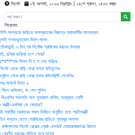
সিলেট
৮ই আগস্ট, ২০২৬ খ্রিস্টাব্দ | ২৪শে শ্রাবণ, ১৪৩৩ বঙ্গাব্দ
শিরোনাম
উপি সদস্যকে জড়িয়ে অপপ্রচারের বিরুদ্ধে গ্রামবাসীর মানববন্ধন
ুলাই গণঅভ্যুত্থান দিবস পালন
নৌকাডুবি: ৩ দিন পর নিখোঁজ শ্রমিকের মরদেহ উদ্ধার
ই, দুনিয়া ছাড়িয়া চলে গেছে!’
*র্ঘ*ট*নায় মিলল নি হ ত দের পরিচয়
 সিলেট থেকে বাড়ি ফেরা হলনা সাইফুলের
ষ্ঠান শেষে বাড়ি ফেরা হলনা বাউলশিল্পী পেহেলির
সের সংঘর্ষে নিহত ৯
র মিলে অভিযান, যা পেল পুলিশ
বিএনপির সভাপতি পদে পুনর্বহাল নাসিম, ভারমুক্ত লোদী
 মন্ত্রী-এমপিরা কে কোথায়?
 স্থানীয় সরকারের সকল নির্বাচন অনুষ্ঠিত হবে: প্রতিমন্ত্রী
তিন সন্তান ফেলে প্রেমিকের বাড়িতে গৃহবধূর অনশন
্মদক্ষতায় সিলেট রেঞ্জের শ্রেষ্ঠ এসআই দোয়ারাবাজারের রিফাত
 শ্রেণীর পুকুরের পানিতে ডুবে মৃ/ত্যু