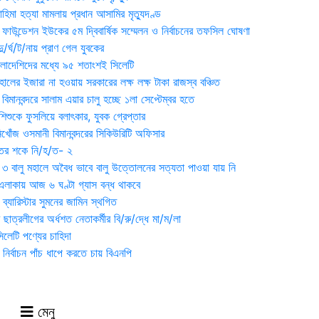
হিমা হত্যা মামলায় প্রধান আসামির মৃত্যুদণ্ড
়ন ফাউন্ডেশন ইউকের ৫ম দ্বিবার্ষিক সম্মেলন ও নির্বাচনের তফসিল ঘোষণা
র্ঘ/ট/নায় প্রাণ গেল যুবকের
াংলাদেশিদের মধ্যে ৯৫ শতাংশই সিলেটি
ালের ইজারা না হওয়ায় সরকারের লক্ষ লক্ষ টাকা রাজস্ব বঞ্চিত
িমানবন্দরে সালাম এয়ার চালু হচ্ছে ১লা সেপ্টেম্বর হতে
িশুকে ফুসলিয়ে বলাৎকার, যুবক গ্রেপ্তার
খোঁজ ওসমানী বিমানবন্দরের সিকিউরিটি অফিসার
ুতের শকে নি/হ/ত- ২
ী ৩ বালু মহালে অবৈধ ভাবে বালু উত্তোলনের সত্যতা পাওয়া যায় নি
লাকায় আজ ৬ ঘণ্টা গ্যাস বন্ধ থাকবে
্যারিস্টার সুমনের জামিন স্থগিত
 ছাত্রলীগের অর্ধশত নেতাকর্মীর বি/রু/দ্ধে মা/ম/লা
েটি পণ্যের চাহিদা
নির্বাচন পাঁচ ধাপে করতে চায় বিএনপি
মেনু