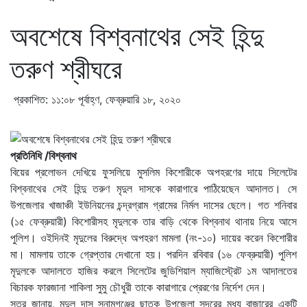
অবশেষে বিশ্বনাথের সেই হিন্দু
তরুণ শ্রীঘরে
প্রকাশিত: ১১:০৮ পূর্বাহ্ণ, ফেব্রুয়ারি ১৮, ২০২০
প্রতিনিধি /বিশ্বনাথ
বিয়ের প্রলোভন দেখিয়ে ফুসলিয়ে মুসলিম কিশোরীকে অপহরণের দায়ে সিলেটের
বিশ্বনাথের সেই হিন্দু তরুণ মৃদুল দাসকে কারাগারে পাঠিয়েছেন আদালত। সে
উপজেলার খাজাঞ্চী ইউনিয়নের চন্দ্রগ্রাম গ্রামের নির্মল দাসের ছেলে। গত শনিবার
(১৫ ফেব্রুয়ারী) কিশোরীসহ মৃদুলকে তার বাড়ি থেকে বিশ্বনাথ থানায় নিয়ে আসে
পুলিশ। ওইদিনই মৃদুলের বিরুদ্ধে অপহরণ মামলা (নং-১০) দায়ের করেন কিশোরীর
মা। মামলায় তাকে গ্রেপ্তার দেখানো হয়। পরদিন রবিবার (১৬ ফেব্রুয়ারী) পুলিশ
মৃদুলকে আদালতে হাজির করলে সিলেটের জুডিশিয়াল ম্যাজিস্ট্রেট ১ম আদালতের
বিচারক ফারজানা শাকিলা সুমু চৌধুরী তাকে কারাগারে প্রেরণের নির্দেশ দেন।
সূত্র জানায়, মৃদুল দাস সুনামগঞ্জের ছাতক উপজেলা সদরের মধ্য বাজারের একটি