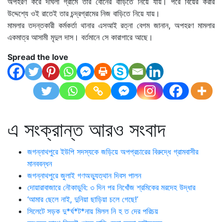
অপহরণ করে দীঘলী গ্রামে তার বোনের বাড়িতে নিয়ে যায়। পরে বিয়ের করার
উদ্দেশ্যে ওই রাতেই তার চন্দ্রগ্রামের নিজ বাড়িতে নিয়ে যায়।
মামলার তদন্তকারী কর্মকর্তা থানার এসআই রত্না বেগম জানান, অপহরণ মামলার
একমাত্র আসামী মৃদুল দাস। বর্তমানে সে কারাগারে আছে।
Spread the love
এ সংক্রান্ত আরও সংবাদ
জগন্নাথপুরে ইউপি সদস্যকে জড়িয়ে অপপ্রচারের বিরুদ্ধে গ্রামবাসীর
মানববন্ধন
জগন্নাথপুরে জুলাই গণঅভ্যুত্থান দিবস পালন
দোয়ারাবাজারে নৌকাডুবি: ৩ দিন পর নিখোঁজ শ্রমিকের মরদেহ উদ্ধার
‘আমার ছেলে নাই, দুনিয়া ছাড়িয়া চলে গেছে!’
সিলেটে সড়ক দু*র্ঘ*ট*নায় মিলল নি হ ত দের পরিচয়