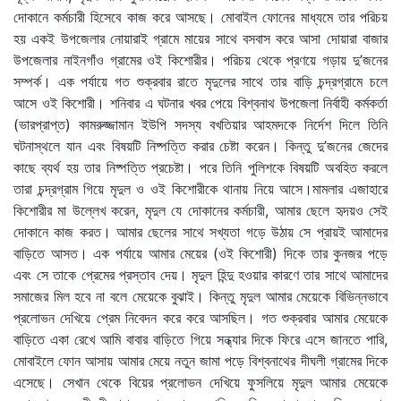
দোকানে কর্মচারী হিসেবে কাজ করে আসছে। মোবাইল ফোনের মাধ্যমে তার পরিচয়
হয় একই উপজেলার নোয়ারাই গ্রামে মায়ের সাথে বসবাস করে আসা দোয়ারা বাজার
উপজেলার নাইনগাঁও গ্রামের ওই কিশোরীর। পরিচয় থেকে প্রণয়ে গড়ায় দু’জনের
সম্পর্ক। এক পর্যায়ে গত শুক্রবার রাতে মৃদুলের সাথে তার বাড়ি চন্দ্রগ্রামে চলে
আসে ওই কিশোরী। শনিবার এ ঘটনার খবর পেয়ে বিশ্বনাথ উপজেলা নির্বাহী কর্মকর্তা
(ভারপ্রাপ্ত) কামরুজ্জামান ইউপি সদস্য বখতিয়ার আহমদকে নির্দেশ দিলে তিনি
ঘটনাস্থলে যান এবং বিষয়টি নিষ্পত্তি করার চেষ্টা করেন। কিন্তু দু’জনের জেদের
কাছে ব্যর্থ হয় তার নিষ্পত্তি প্রচেষ্টা। পরে তিনি পুলিশকে বিষয়টি অবহিত করলে
তারা চন্দ্রগ্রাম গিয়ে মৃদুল ও ওই কিশোরীকে থানায় নিয়ে আসে।মামলার এজাহারে
কিশোরীর মা উল্লেখ করেন, মৃদুল যে দোকানের কর্মচারী, আমার ছেলে হৃদয়ও সেই
দোকানে কাজ করত। আমার ছেলের সাথে সখ্যতা গড়ে উঠায় সে প্রায়ই আমাদের
বাড়িতে আসত। এক পর্যায়ে আমার মেয়ের (ওই কিশোরী) দিকে তার কুনজর পড়ে
এবং সে তাকে প্রেমের প্রস্তাব দেয়। মৃদুল হিন্দু হওয়ার কারণে তার সাথে আমাদের
সমাজের মিল হবে না বলে মেয়েকে বুঝাই। কিন্তু মৃদুল আমার মেয়েকে বিভিন্নভাবে
প্রলোভন দেখিয়ে প্রেম নিবেদন করে করে আসছিল। গত শুক্রবার আমার মেয়েকে
বাড়িতে একা রেখে আমি বাবার বাড়িতে গিয়ে সন্ধ্যার দিকে ফিরে এসে জানতে পারি,
মোবাইলে ফোন আসায় আমার মেয়ে নতুন জামা পড়ে বিশ্বনাথের দীঘলী গ্রামের দিকে
এসেছে। সেখান থেকে বিয়ের প্রলোভন দেখিয়ে ফুসলিয়ে মৃদুল আমার মেয়েকে