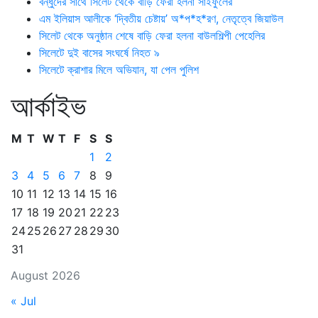
বন্ধুদের সাথে সিলেট থেকে বাড়ি ফেরা হলনা সাইফুলের
এম ইলিয়াস আলীকে ‘দ্বিতীয় চেষ্টায়’ অ*প*হ*রণ, নেতৃত্বে জিয়াউল
সিলেট থেকে অনুষ্ঠান শেষে বাড়ি ফেরা হলনা বাউলশিল্পী পেহেলির
সিলেটে দুই বাসের সংঘর্ষে নিহত ৯
সিলেটে ক্রাশার মিলে অভিযান, যা পেল পুলিশ
আর্কাইভ
M
T
W
T
F
S
S
1
2
3
4
5
6
7
8
9
10
11
12
13
14
15
16
17
18
19
20
21
22
23
24
25
26
27
28
29
30
31
August 2026
« Jul