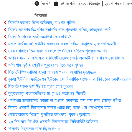
সিলেট
৭ই আগস্ট, ২০২৬ খ্রিস্টাব্দ | ২৩শে শ্রাবণ, ১৪৩৩ 
শিরোনাম
সিলেটে ক্রাশার মিলে অভিযান, যা পেল পুলিশ
সিলেট মহানগর বিএনপির সভাপতি পদে পুনর্বহাল নাসিম, ভারমুক্ত লোদী
সিলেটের সাবেক মন্ত্রী-এমপিরা কে কোথায়?
চলতি অর্থবছরেই স্থানীয় সরকারের সকল নির্বাচন অনুষ্ঠিত হবে: প্রতিমন্ত্রী
দোয়ারাবাজারে তিন সন্তান ফেলে প্রেমিকের বাড়িতে গৃহবধূর অনশন
অপরাধ দমন ও কর্মদক্ষতায় সিলেট রেঞ্জের শ্রেষ্ঠ এসআই দোয়ারাবাজারের রিফাত
ধর্মপাশায় তৃতীয় শ্রেণীর পুকুরের পানিতে ডুবে মৃ/ত্যু
সিলেটে শিশু ফাহিমা হত্যা মামলায় প্রধান আসামির মৃত্যুদণ্ড
বুরুঙ্গা ইউনিয়ন ফাউন্ডেশন ইউকের ৫ম দ্বিবার্ষিক সম্মেলন ও নির্বাচনের তফসিল ঘোষণ
সিলেটে সড়ক দু/র্ঘ/ট/নায় প্রাণ গেল যুবকের
যুক্তরাজ্যে বাংলাদেশিদের মধ্যে ৯৫ শতাংশই সিলেটি
ধর্মপাশায় জলমহালের ইজারা না হওয়ায় সরকারের লক্ষ লক্ষ টাকা রাজস্ব বঞ্চিত
সিলেট ওসমানী বিমানবন্দরে সালাম এয়ার চালু হচ্ছে ১লা সেপ্টেম্বর হতে
দোয়ারাবাজারে শিশুকে ফুসলিয়ে বলাৎকার, যুবক গ্রেপ্তার
২৬ দিন ধরে নিখোঁজ ওসমানী বিমানবন্দরের সিকিউরিটি অফিসার
শাল্লায় বিদ্যুতের শকে নি/হ/ত- ২