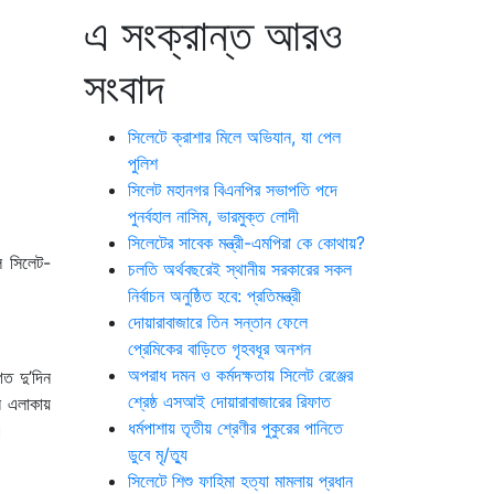
এ সংক্রান্ত আরও
সংবাদ
সিলেটে ক্রাশার মিলে অভিযান, যা পেল
পুলিশ
সিলেট মহানগর বিএনপির সভাপতি পদে
পুনর্বহাল নাসিম, ভারমুক্ত লোদী
সিলেটের সাবেক মন্ত্রী-এমপিরা কে কোথায়?
ে সিলেট-
চলতি অর্থবছরেই স্থানীয় সরকারের সকল
নির্বাচন অনুষ্ঠিত হবে: প্রতিমন্ত্রী
দোয়ারাবাজারে তিন সন্তান ফেলে
প্রেমিকের বাড়িতে গৃহবধূর অনশন
অপরাধ দমন ও কর্মদক্ষতায় সিলেট রেঞ্জের
গত দু’দিন
শ্রেষ্ঠ এসআই দোয়ারাবাজারের রিফাত
ন এলাকায়
ধর্মপাশায় তৃতীয় শ্রেণীর পুকুরের পানিতে
।
ডুবে মৃ/ত্যু
সিলেটে শিশু ফাহিমা হত্যা মামলায় প্রধান