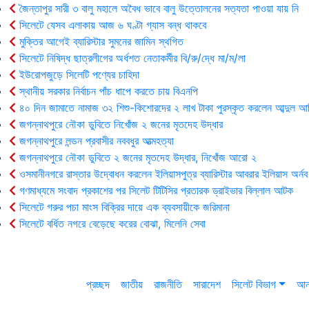
জৈন্তাপুর সারী ৩ বালু মহালে অবৈধ ভাবে বালু উত্তোলনের সত্যতা পাওয়া যায় নি
সিলেটে যেসব এলাকায় আজ ৬ ঘণ্টা গ্যাস বন্ধ থাকবে
মুক্তির আগেই ব্যারিস্টার সুমনের জামিন স্থগিত
সিলেটে নিষিদ্ধ ছাত্রলীগের অর্ধশত নেতাকর্মীর বি/রু/দ্ধে মা/ম/লা
ইউরোপজুড়ে সিলেটি পণ্যের চাহিদা
স্থানীয় সরকার নির্বাচন পাঁচ ধাপে করতে চায় বিএনপি
৪০ দিন জামাতে নামাজ ৩২ শিশু-কিশোরদের ২ লাখ টাকা পুরস্কৃত করলেন আব্দুল আ
জগন্নাথপুরে নৌকা ডুবিতে নিখোঁজ ২ জনের মৃতদেহ উদ্ধার
জগন্নাথপুরে লন্ডন প্রবাসীর নববধুর আত্মহত্যা
জগন্নাথপুরে নৌকা ডুবিতে ২ জনের মৃতদেহ উদ্ধার, নিখোঁজ আরো ২
ওসমানীনগরে রাস্তার উদ্বোধন করলেন ইলিয়াসপুত্র ব্যারিস্টার আবরার ইলিয়াস অর্নব
গণমাধ্যমে সংবাদ প্রকাশের পর সিলেট টিটিসির প্রতারক ড্রাইভার বিল্লাল আটক
সিলেটে গরুর পচা মাংস বিক্রির দায়ে এক ব্যবসায়ীকে জরিমানা
সিলেটে বর্ধিত নগরে বেড়েছে করের বোঝা, মিলেনি সেবা
প্রচ্ছদ
জাতীয়
রাজনীতি
সারাদেশ
সিলেট বিভাগ
আন্