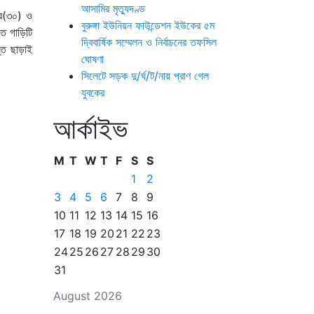
আসামির মৃত্যুদণ্ড
ার(৩০) ও
বুরুঙ্গা ইউনিয়ন ফাউন্ডেশন ইউকের ৫ম
ত গাড়িটি
দ্বিবার্ষিক সম্মেলন ও নির্বাচনের তফসিল
্ত ছাড়াই
ঘোষণা
সিলেটে সড়ক দু/র্ঘ/ট/নায় প্রাণ গেল
যুবকের
আর্কাইভ
M
T
W
T
F
S
S
1
2
3
4
5
6
7
8
9
10
11
12
13
14
15
16
17
18
19
20
21
22
23
24
25
26
27
28
29
30
31
August 2026