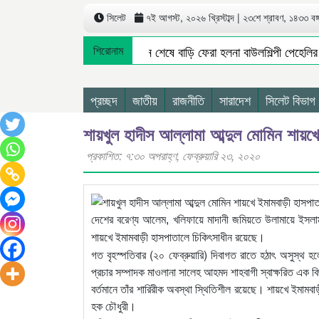
সিলেট
৭ই আগস্ট, ২০২৬ খ্রিস্টাব্দ | ২৩শে শ্রাবণ, ১৪৩৩ বঙ্গা
সিলেট থেকে অনুষ্ঠান শেষে বাড়ি ফেরা হলনা বাউলশিল্পী পেহেলির
শিরোনাম
ধর্মপাশায় জলমহালের ইজারা না হওয়ায় সরকারের লক্ষ লক্ষ টাকা 
জগন্নাথপুরে নৌকা ডুবিতে নিখোঁজ ২ জনের মৃতদেহ উদ্ধার
প্রচ্ছদ
জাতীয়
রাজনীতি
সারাদেশ
সিলেট বিভাগ
শায়খুল হাদীস আল্লামা আব্দুল মোমিন শায়খ
প্রকাশিত: ৭:৩০ অপরাহ্ণ, ফেব্রুয়ারি ২৩, ২০২০
দেশের বরেণ্য আলেম, খলিফায়ে মাদানী জমিয়তে উলামায়ে ইসলা
শায়খে ইমামবাড়ী হাসপাতালে চিকিৎসাধীন রয়েছে।
গত বৃহস্পতিবার (২০ ফেব্রুয়ারি) দিবাগত রাতে হঠাৎ অসুস্থ
প্রচার সম্পাদক মাওলানা সালেহ আহমদ শাহবাগী স্বাক্ষরিত এক ব
বর্তমানে তাঁর শারিরীক অবস্থা স্থিতিশীল রয়েছে। শায়খে ইমামবা
হক চৌধুরী।