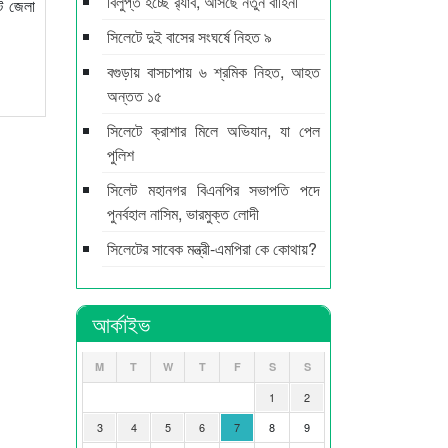
বিলুপ্ত হচ্ছে র‍্যাব, আসছে নতুন বাহিনী
ট জেলা
সিলেটে দুই বাসের সংঘর্ষে নিহত ৯
বগুড়ায় বাসচাপায় ৬ শ্রমিক নিহত, আহত
অন্তত ১৫
সিলেটে ক্রাশার মিলে অভিযান, যা পেল
পুলিশ
সিলেট মহানগর বিএনপির সভাপতি পদে
পুনর্বহাল নাসিম, ভারমুক্ত লোদী
সিলেটের সাবেক মন্ত্রী-এমপিরা কে কোথায়?
আর্কাইভ
M
T
W
T
F
S
S
1
2
3
4
5
6
7
8
9