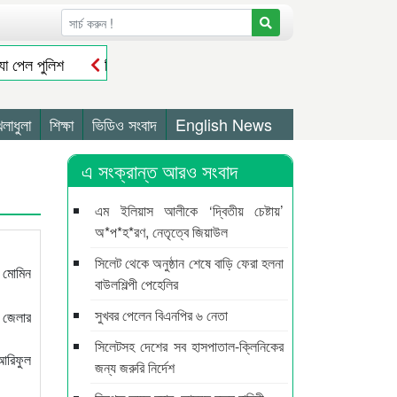
যা পেল পুলিশ
সিলেট মহানগর বিএনপির সভাপতি পদে পুনর্বহাল নাসিম, ভারম
েম্বর হতে
দোয়ারাবাজারে শিশুকে ফুসলিয়ে বলাৎকার, যুবক গ্রেপ্তার
২
তে ২ জনের মৃতদেহ উদ্ধার, নিখোঁজ আরো ২
ওসমানীনগরে রাস্তার উদ্বোধ
েলাধুলা
শিক্ষা
ভিডিও সংবাদ
English News
এ সংক্রান্ত আরও সংবাদ
এম ইলিয়াস আলীকে ‘দ্বিতীয় চেষ্টায়’
অ*প*হ*রণ, নেতৃত্বে জিয়াউল
সিলেট থেকে অনুষ্ঠান শেষে বাড়ি ফেরা হলনা
 মোমিন
বাউলশিল্পী পেহেলির
সুখবর পেলেন বিএনপির ৬ নেতা
 জেলার
সিলেটসহ দেশের সব হাসপাতাল-ক্লিনিকের
 আরিফুল
জন্য জরুরি নির্দেশ