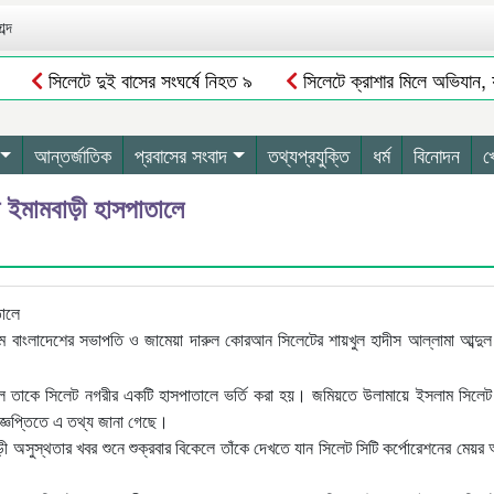
ব্দ
সিলেটে দুই বাসের সংঘর্ষে নিহত ৯
সিলেটে ক্রাশার মিলে অভিযান, 
রাজস্ব বঞ্চিত
সিলেট ওসমানী বিমানবন্দরে সালাম এয়ার চালু হচ্ছে ১লা সেপ্ট
জগন্নাথপুরে লন্ডন প্রবাসীর নববধুর আত্মহত্যা
জগন্নাথপুরে নৌকা ডুবি
আন্তর্জাতিক
প্রবাসের সংবাদ
তথ্যপ্রযুক্তি
ধর্ম
বিনোদন
খ
ে ইমামবাড়ী হাসপাতালে
ম বাংলাদেশের সভাপতি ও জামেয়া দারুল কোরআন সিলেটের শায়খুল হাদীস আল্লামা আব্দুল
 হলে তাকে সিলেট নগরীর একটি হাসপাতালে ভর্তি করা হয়। জমিয়তে উলামায়ে ইসলাম সিলেট
িজ্ঞপ্তিতে এ তথ্য জানা গেছে।
ড়ী অসুস্থতার খবর শুনে শুক্রবার বিকেলে তাঁকে দেখতে যান সিলেট সিটি কর্পোরেশনের মেয়র