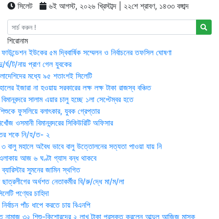
সিলেট
৬ই আগস্ট, ২০২৬ খ্রিস্টাব্দ | ২২শে শ্রাবণ, ১৪৩৩ বঙ্গাব্দ
শিরোনাম
়ন ফাউন্ডেশন ইউকের ৫ম দ্বিবার্ষিক সম্মেলন ও নির্বাচনের তফসিল ঘোষণা
র্ঘ/ট/নায় প্রাণ গেল যুবকের
াংলাদেশিদের মধ্যে ৯৫ শতাংশই সিলেটি
ালের ইজারা না হওয়ায় সরকারের লক্ষ লক্ষ টাকা রাজস্ব বঞ্চিত
িমানবন্দরে সালাম এয়ার চালু হচ্ছে ১লা সেপ্টেম্বর হতে
িশুকে ফুসলিয়ে বলাৎকার, যুবক গ্রেপ্তার
খোঁজ ওসমানী বিমানবন্দরের সিকিউরিটি অফিসার
ুতের শকে নি/হ/ত- ২
ী ৩ বালু মহালে অবৈধ ভাবে বালু উত্তোলনের সত্যতা পাওয়া যায় নি
লাকায় আজ ৬ ঘণ্টা গ্যাস বন্ধ থাকবে
্যারিস্টার সুমনের জামিন স্থগিত
 ছাত্রলীগের অর্ধশত নেতাকর্মীর বি/রু/দ্ধে মা/ম/লা
েটি পণ্যের চাহিদা
নির্বাচন পাঁচ ধাপে করতে চায় বিএনপি
 নামাজ ৩২ শিশু-কিশোরদের ২ লাখ টাকা পুরস্কৃত করলেন আব্দুল আজিজ মাসুক