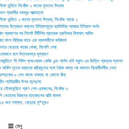
ৌকা ডুবিতে নিখোঁজ ২ জনের মৃতদেহ উদ্ধার
্ডন প্রবাসীর নববধুর আত্মহত্যা
ৌকা ডুবিতে ২ জনের মৃতদেহ উদ্ধার, নিখোঁজ আরো ২
্তার উদ্বোধন করলেন ইলিয়াসপুত্র ব্যারিস্টার আবরার ইলিয়াস অর্নব
াদ প্রকাশের পর সিলেট টিটিসির প্রতারক ড্রাইভার বিল্লাল আটক
া মাংস বিক্রির দায়ে এক ব্যবসায়ীকে জরিমানা
 নগরে বেড়েছে করের বোঝা, মিলেনি সেবা
দোকানে বসে উত্তরপত্র মূল্যায়ণ
ান্দিতে ‘দি লিটল ফ্লাওয়ারস কেজি এন্ড গার্লস হাই স্কুল এর ভিত্তি প্রস্তর স্থাপন
মার্কিন দূতের ভারতের রাষ্ট্রদূতের সঙ্গে বৈঠক কাম্য নয় বললেন বিরোধীদলীয় নেতা
হাসড়কের ৬ লেন কাজে থাকছে না কোনো বাঁধা
্দীন পাটোয়ারীর উপর হা/ম/লা
ওরে নৌকাডুবিতে প্রাণ গেল একজনের, নিখোঁজ ৩
ি নেতাদের বিরুদ্ধে ছাত্রদলের পাল্টা মামলা
৫ জন শনাক্ত, বেড়েছে মৃ*ত্যুও
মেনু