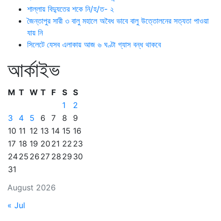
শাল্লায় বিদ্যুতের শকে নি/হ/ত- ২
জৈন্তাপুর সারী ৩ বালু মহালে অবৈধ ভাবে বালু উত্তোলনের সত্যতা পাওয়া
যায় নি
সিলেটে যেসব এলাকায় আজ ৬ ঘণ্টা গ্যাস বন্ধ থাকবে
আর্কাইভ
M
T
W
T
F
S
S
1
2
3
4
5
6
7
8
9
10
11
12
13
14
15
16
17
18
19
20
21
22
23
24
25
26
27
28
29
30
31
August 2026
« Jul