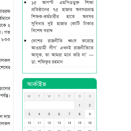
১৫ আগস্ট এমপিওভুক্ত শিক্ষা
প্রতিষ্ঠানের ৭৫ হাজার অবসরপ্রাপ্ত
শাররফ
শিক্ষক-কর্মচারীর হাতে অবসর
্তমানে
সুবিধার দুই হাজার কোটি টাকার
থেকে ২
বিশেষ বরাদ্দ
কা। গত
ার ৮০০
দেশের রাজনীতি ধ্বংস করেছে
আওয়ামী লীগ’ এখনই রাজনীতিতে
আসুক, তা আমরা মনে করি না’ —
চালকল
ডা. শফিকুর রহমান
 শেষের
আর্কাইভ
 চালের
্যন্ত।
M
T
W
T
F
S
S
1
2
3
4
5
6
7
8
9
কল দাম
 চালকল
10
11
12
13
14
15
16