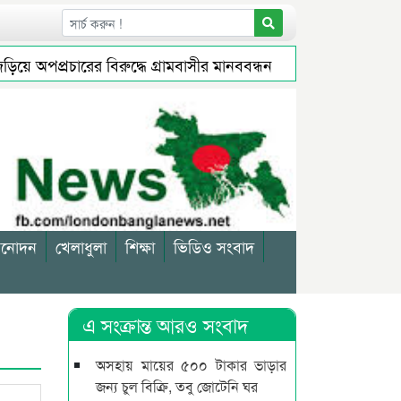
অপপ্রচারের বিরুদ্ধে গ্রামবাসীর মানববন্ধন
জগন্নাথপুরে জুলাই 
াস বন্ধ থাকবে
মুক্তির আগেই ব্যারিস্টার সুমনের জামিন স্থগিত
িনোদন
খেলাধুলা
শিক্ষা
ভিডিও সংবাদ
এ সংক্রান্ত আরও সংবাদ
অসহায় মায়ের ৫০০ টাকার ভাড়ার
জন্য চুল বিক্রি, তবু জোটেনি ঘর