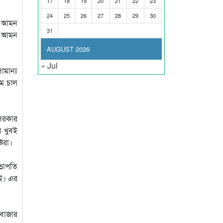
17
18
19
20
21
22
23
24
25
26
27
28
29
30
, আমন
31
কে আমন
AUGUST 2026
« Jul
মান্য
মে চাল
 সরকার
য় খুবই
টরা।
সভাপতি
েই। এর
 বাজার