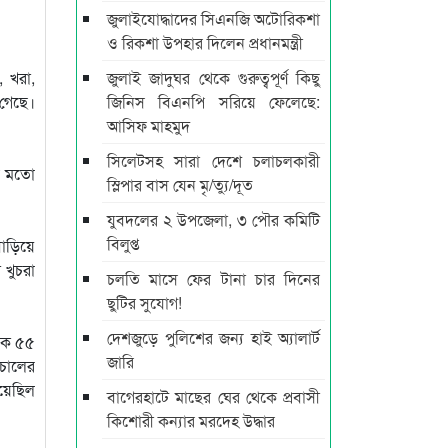
জুলাইযোদ্ধাদের সিএনজি অটোরিকশা
ও রিকশা উপহার দিলেন প্রধানমন্ত্রী
 খরা,
জুলাই জাদুঘর থেকে গুরুত্বপূর্ণ কিছু
 গেছে।
জিনিস বিএনপি সরিয়ে ফেলেছে:
আসিফ মাহমুদ
সিলেটসহ সারা দেশে চলাচলকারী
ের মতো
স্লিপার বাস যেন মৃ/ত্যু/দূত
যুবদলের ২ উপজেলা, ৩ পৌর কমিটি
বিলুপ্ত
বাড়িয়ে
 খুচরা
চলতি মাসে ফের টানা চার দিনের
ছুটির সুযোগ!
দেশজুড়ে পুলিশের জন্য হাই অ্যালার্ট
েকে ৫৫
জারি
 চালের
হয়েছিল
বাগেরহাটে মাছের ঘের থেকে প্রবাসী
কিশোরী কন্যার মরদেহ উদ্ধার