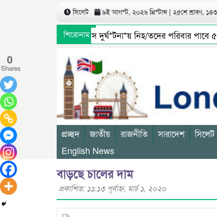
সিলেট
৯ই আগস্ট, ২০২৬ খ্রিস্টাব্দ | ২৫শে শ্রাবণ, ১৪৩৩
সিলেটে বাস দুর্ঘ*টনা*য় নিহ/তদের পরিবার পাবে ৫ 
শিরোনাম
জৈন্তাপুর সারী ৩ বালু মহালে অবৈধ ভাবে বালু উত্তোলন
0
Shares
প্রচ্ছদ
জাতীয়
রাজনীতি
সারাদেশ
সিলেট
English News
বাড়ছে চালের দাম
প্রকাশিত: ১১:১৩ পূর্বাহ্ণ, মার্চ ১, ২০২০