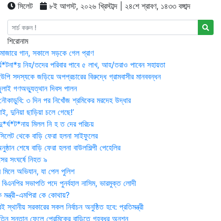
সিলেট
৮ই আগস্ট, ২০২৬ খ্রিস্টাব্দ | ২৪শে শ্রাবণ, ১৪৩৩ বঙ্গাব্দ
শিরোনাম
মাজারে গান, সকালে সড়কে গেল প্রাণ
র্ঘ*টনা*য় নিহ/তদের পরিবার পাবে ৫ লাখ, আহ/তরাও পাবেন সহায়তা
উপি সদস্যকে জড়িয়ে অপপ্রচারের বিরুদ্ধে গ্রামবাসীর মানববন্ধন
ুলাই গণঅভ্যুত্থান দিবস পালন
নৌকাডুবি: ৩ দিন পর নিখোঁজ শ্রমিকের মরদেহ উদ্ধার
ই, দুনিয়া ছাড়িয়া চলে গেছে!’
*র্ঘ*ট*নায় মিলল নি হ ত দের পরিচয়
 সিলেট থেকে বাড়ি ফেরা হলনা সাইফুলের
ষ্ঠান শেষে বাড়ি ফেরা হলনা বাউলশিল্পী পেহেলির
সের সংঘর্ষে নিহত ৯
র মিলে অভিযান, যা পেল পুলিশ
বিএনপির সভাপতি পদে পুনর্বহাল নাসিম, ভারমুক্ত লোদী
 মন্ত্রী-এমপিরা কে কোথায়?
 স্থানীয় সরকারের সকল নির্বাচন অনুষ্ঠিত হবে: প্রতিমন্ত্রী
তিন সন্তান ফেলে প্রেমিকের বাড়িতে গৃহবধূর অনশন