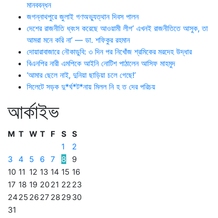
মানববন্ধন
জগন্নাথপুরে জুলাই গণঅভ্যুত্থান দিবস পালন
দেশের রাজনীতি ধ্বংস করেছে আওয়ামী লীগ’ এখনই রাজনীতিতে আসুক, তা
আমরা মনে করি না’ — ডা. শফিকুর রহমান
দোয়ারাবাজারে নৌকাডুবি: ৩ দিন পর নিখোঁজ শ্রমিকের মরদেহ উদ্ধার
বিএনপির নারী এমপিকে আইনি নোটিশ পাঠালেন আসিফ মাহমুদ
‘আমার ছেলে নাই, দুনিয়া ছাড়িয়া চলে গেছে!’
সিলেটে সড়ক দু*র্ঘ*ট*নায় মিলল নি হ ত দের পরিচয়
আর্কাইভ
M
T
W
T
F
S
S
1
2
3
4
5
6
7
8
9
10
11
12
13
14
15
16
17
18
19
20
21
22
23
24
25
26
27
28
29
30
31