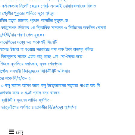
্মদক্ষতায় সিলেট রেঞ্জের শ্রেষ্ঠ এসআই দোয়ারাবাজারের রিফাত
 শ্রেণীর পুকুরের পানিতে ডুবে মৃ/ত্যু
হিমা হত্যা মামলায় প্রধান আসামির মৃত্যুদণ্ড
়ন ফাউন্ডেশন ইউকের ৫ম দ্বিবার্ষিক সম্মেলন ও নির্বাচনের তফসিল ঘোষণা
র্ঘ/ট/নায় প্রাণ গেল যুবকের
াংলাদেশিদের মধ্যে ৯৫ শতাংশই সিলেটি
ালের ইজারা না হওয়ায় সরকারের লক্ষ লক্ষ টাকা রাজস্ব বঞ্চিত
িমানবন্দরে সালাম এয়ার চালু হচ্ছে ১লা সেপ্টেম্বর হতে
িশুকে ফুসলিয়ে বলাৎকার, যুবক গ্রেপ্তার
খোঁজ ওসমানী বিমানবন্দরের সিকিউরিটি অফিসার
ুতের শকে নি/হ/ত- ২
ী ৩ বালু মহালে অবৈধ ভাবে বালু উত্তোলনের সত্যতা পাওয়া যায় নি
লাকায় আজ ৬ ঘণ্টা গ্যাস বন্ধ থাকবে
্যারিস্টার সুমনের জামিন স্থগিত
 ছাত্রলীগের অর্ধশত নেতাকর্মীর বি/রু/দ্ধে মা/ম/লা
মেনু