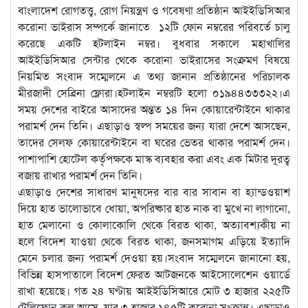
বাংলাদেশ রোগতত্ত্ব, রোগ নিয়ন্ত্রণ ও গবেষণা প্রতিষ্ঠান আইইডিসিআর
করোনা ভাইরাস সম্পর্কে জানাতে ১২টি ফোন নম্বরের পরিবর্তে চালু
করেছে একটি হটলাইন নম্বর। বুধবার সকালে মহাখালির
আইইডিসিআর সেন্টার থেকে করোনা ভাইরাসের সংক্রমণ বিষয়ে
নিয়মিত সংবাদ সম্মেলনে এ তথ্য জানান প্রতিষ্ঠানের পরিচালক
মীরজাদী সেব্রিনা ফ্লোরা।হটলাইন নম্বরটি হলো ০১৯৪৪৩৩৩২২।এ
সময় দেশের বাইরে আসাদের অন্তত ১৪ দিন কোয়ারেন্টাইনে থাকার
পরামর্শ দেন তিনি। এছাড়াও স্বল্প সময়ের জন্য যারা দেশে আসছেন,
তাদের সেলফ কোয়ারেন্টাইনে বা ঘরের ভেতর থাকার পরামর্শ দেন।
পাশাপাশি হোটেল কর্তৃপক্ষকে মাস্ক ব্যবহার করা এবং এক মিটার দূরত্ব
বজায় রাখার পরামর্শ দেন তিনি।
এছাড়াও দেশের সাধারণ মানুষদের বার বার সাবান বা হ্যান্ডওয়াশ
দিয়ে হাত ভালোভাবে ধোয়া, অপরিষ্কার হাত নাক বা মুখে না লাগানো,
হাত মেলানো ও কোলাকোলি থেকে বিরত থাকা, অত্যাবশ্যকীয় না
হলে বিদেশ যাওয়া থেকে বিরত থাকা, জনসমাগম এড়িয়ে ইত্যাদি
মেনে চলার জন্য পরামর্শ দেওয়া হয়।সংবাদ সম্মেলনে জানানো হয়,
বিভিন্ন হাসপাতালে বিদেশ ফেরত আটজনকে আইসোলেশেন ওয়ার্ডে
রাখা হয়েছে। গত ২৪ ঘণ্টায় আইইডিসিআরে মোট ৩ হাজার ২২৫টি
টেলিফোন কল আসে, যার ৩ হাজার ১৪৫টি করোনা সংক্রান্ত। এছাড়াও