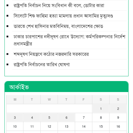
রাষ্ট্রপতি নির্বাচন নিয়ে সংবিধান কী বলে, ভোটার কারা
সিলেটে শিশু ফাহিমা হত্যা মামলায় প্রধান আসামির মৃত্যুদণ্ড
ভারতে শেখ হাসিনার মতবিনিময়, বাংলাদেশের ক্ষোভ
ঢাকার চারপাশের নদীদূষণ রোধে উদ্যোগ: কর্মপরিকল্পনার নির্দেশ
প্রধানমন্ত্রীর
শব্দদূষণ নিয়ন্ত্রণে কঠোর নজরদারি সরকারের
রাষ্ট্রপতি নির্বাচনের তারিখ ঘোষণা
আর্কাইভ
M
T
W
T
F
S
S
1
2
3
4
5
6
7
8
9
10
11
12
13
14
15
16