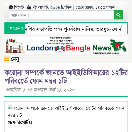
সিলেট
৭ই আগস্ট, ২০২৬ খ্রিস্টাব্দ | ২৩শে শ্রাবণ, ১৪৩৩ বঙ্গাব্দ
ানগর বিএনপির সভাপতি পদে পুনর্বহাল নাসিম, ভারমুক্ত লোদী
শিরোনাম
ে সংবাদ প্রকাশের পর সিলেট টিটিসির প্রতারক ড্রাইভার বিল্লাল আটক
মেনু
করোনা সম্পর্কে জানতে আইইডিসিআরের ১২টির
পরিবর্তেে ফোন নম্বর ১টি
প্রকাশিত: ১:৩৫ অপরাহ্ণ, মার্চ ১১, ২০২০
ডেস্ক রিপোর্টঃঃ