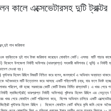
ন কালে এক্সেভেটারসহ দুটি ট্রাক্টর
য়ে এক ব্যক্তিকে দুই লাখ টাকা জরিমানা করেছেন মোবাইল কোর্ট। এসময় মাটি পাচার কাজে
্চ) বিকেলে উপজেলা নির্বাহী অফিসার (ভারপ্রাপ্ত) সহকারী কমিশনার ( ভূমি) ও নির্বাহী ম্যা
ন্ডাদেশ দেওয়া হয়।
) খৃস্টফার হিমেল রিছিল বিষয়টি নিশ্চিত করে বলেন, জনস্বার্থে এ অভিযান অব্যাহত থাকব
থেকে অবৈধভাবে মাটি উত্তোলন করে আসছে একটি শক্তিশালী চক্র, যার ফলে বিনষ্ট হচ্ছ
 এলাকার পরিবেশ, নষ্ট হচ্ছে সরকারের কোটি কোটি টাকায় নির্মিত রাস্তাঘাট। এ খবর পেয়ে
র্বাহী ম্যাজিস্ট্রেট( ভারপ্রাপ্ত নির্বাহী অফিসার) খৃষ্টফার হিমেল রিছিল এর নেতৃত্ব
ারের খবর পেয়ে মোবাইল কোর্ট পরিচালনা করে, বিশেষ অভিযান চালিয়ে একটি এক্সেভেটার
্যাজিষ্ট্রেট খৃস্টফার হিমেল রিছিল । বিকেলে মোবাইল কোর্ট বসিয়ে কৃষি জমি থেকে অবৈ
ল মিয়ার ছেলে মোজাহিদ মিয়া ও হরিতলা গ্রামের ঈমান আলীর ছেলে হান্নান মিয়াকে ১০ হা