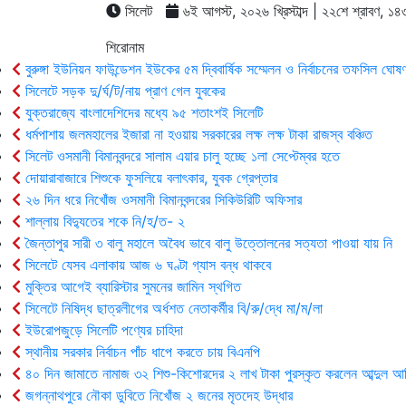
সিলেট
৬ই আগস্ট, ২০২৬ খ্রিস্টাব্দ | ২২শে শ্রাবণ, ১৪৩৩ 
শিরোনাম
বুরুঙ্গা ইউনিয়ন ফাউন্ডেশন ইউকের ৫ম দ্বিবার্ষিক সম্মেলন ও নির্বাচনের তফসিল ঘোষণ
সিলেটে সড়ক দু/র্ঘ/ট/নায় প্রাণ গেল যুবকের
যুক্তরাজ্যে বাংলাদেশিদের মধ্যে ৯৫ শতাংশই সিলেটি
ধর্মপাশায় জলমহালের ইজারা না হওয়ায় সরকারের লক্ষ লক্ষ টাকা রাজস্ব বঞ্চিত
সিলেট ওসমানী বিমানবন্দরে সালাম এয়ার চালু হচ্ছে ১লা সেপ্টেম্বর হতে
দোয়ারাবাজারে শিশুকে ফুসলিয়ে বলাৎকার, যুবক গ্রেপ্তার
২৬ দিন ধরে নিখোঁজ ওসমানী বিমানবন্দরের সিকিউরিটি অফিসার
শাল্লায় বিদ্যুতের শকে নি/হ/ত- ২
জৈন্তাপুর সারী ৩ বালু মহালে অবৈধ ভাবে বালু উত্তোলনের সত্যতা পাওয়া যায় নি
সিলেটে যেসব এলাকায় আজ ৬ ঘণ্টা গ্যাস বন্ধ থাকবে
মুক্তির আগেই ব্যারিস্টার সুমনের জামিন স্থগিত
সিলেটে নিষিদ্ধ ছাত্রলীগের অর্ধশত নেতাকর্মীর বি/রু/দ্ধে মা/ম/লা
ইউরোপজুড়ে সিলেটি পণ্যের চাহিদা
স্থানীয় সরকার নির্বাচন পাঁচ ধাপে করতে চায় বিএনপি
৪০ দিন জামাতে নামাজ ৩২ শিশু-কিশোরদের ২ লাখ টাকা পুরস্কৃত করলেন আব্দুল আ
জগন্নাথপুরে নৌকা ডুবিতে নিখোঁজ ২ জনের মৃতদেহ উদ্ধার