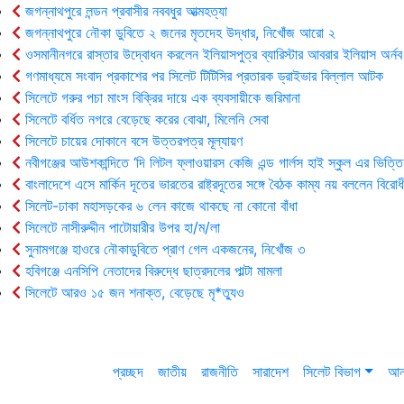
জগন্নাথপুরে লন্ডন প্রবাসীর নববধুর আত্মহত্যা
জগন্নাথপুরে নৌকা ডুবিতে ২ জনের মৃতদেহ উদ্ধার, নিখোঁজ আরো ২
ওসমানীনগরে রাস্তার উদ্বোধন করলেন ইলিয়াসপুত্র ব্যারিস্টার আবরার ইলিয়াস অর্নব
গণমাধ্যমে সংবাদ প্রকাশের পর সিলেট টিটিসির প্রতারক ড্রাইভার বিল্লাল আটক
সিলেটে গরুর পচা মাংস বিক্রির দায়ে এক ব্যবসায়ীকে জরিমানা
সিলেটে বর্ধিত নগরে বেড়েছে করের বোঝা, মিলেনি সেবা
সিলেটে চায়ের দোকানে বসে উত্তরপত্র মূল্যায়ণ
নবীগঞ্জের আউশকান্দিতে ‘দি লিটল ফ্লাওয়ারস কেজি এন্ড গার্লস হাই স্কুল এর ভিত্তি
বাংলাদেশে এসে মার্কিন দূতের ভারতের রাষ্ট্রদূতের সঙ্গে বৈঠক কাম্য নয় বললেন বিরোধ
সিলেট-ঢাকা মহাসড়কের ৬ লেন কাজে থাকছে না কোনো বাঁধা
সিলেটে নাসীরুদ্দীন পাটোয়ারীর উপর হা/ম/লা
সুনামগঞ্জে হাওরে নৌকাডুবিতে প্রাণ গেল একজনের, নিখোঁজ ৩
হবিগঞ্জে এনসিপি নেতাদের বিরুদ্ধে ছাত্রদলের পাল্টা মামলা
সিলেটে আরও ১৫ জন শনাক্ত, বেড়েছে মৃ*ত্যুও
প্রচ্ছদ
জাতীয়
রাজনীতি
সারাদেশ
সিলেট বিভাগ
আন্