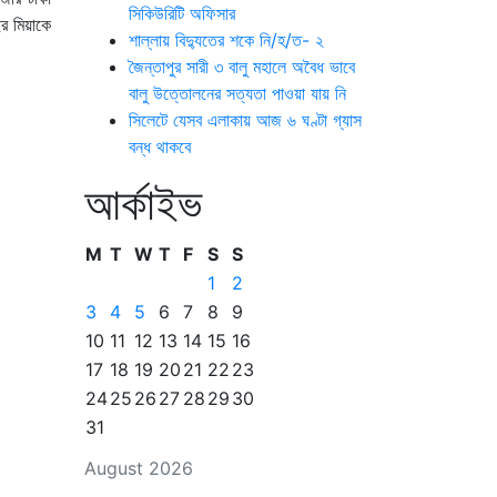
সিকিউরিটি অফিসার
র মিয়াকে
শাল্লায় বিদ্যুতের শকে নি/হ/ত- ২
জৈন্তাপুর সারী ৩ বালু মহালে অবৈধ ভাবে
বালু উত্তোলনের সত্যতা পাওয়া যায় নি
সিলেটে যেসব এলাকায় আজ ৬ ঘণ্টা গ্যাস
বন্ধ থাকবে
আর্কাইভ
M
T
W
T
F
S
S
1
2
3
4
5
6
7
8
9
10
11
12
13
14
15
16
17
18
19
20
21
22
23
24
25
26
27
28
29
30
31
August 2026