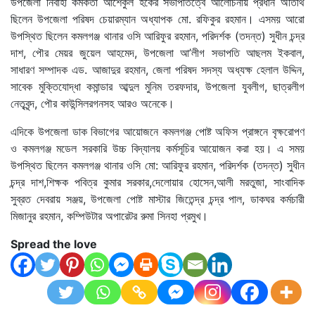
উপজেলা নির্বাহী কর্মকর্তা আশেকুল হকের সভাপতিত্বে আলোচনায় প্রধান অতিথি
ছিলেন উপজেলা পরিষদ চেয়ারম্যান অধ্যাপক মো. রফিকুর রহমান। এসময় আরো
উপস্থিত ছিলেন কমলগঞ্জ থানার ওসি আরিফুর রহমান, পরিদর্শক (তদন্ত) সুধীন চন্দ্র
দাশ, পৌর মেয়র জুয়েল আহমেদ, উপজেলা আ’লীগ সভাপতি আছলম ইকবাল,
সাধারণ সম্পাদক এড. আজাদুর রহমান, জেলা পরিষদ সদস্য অধ্যক্ষ হেলাল উদ্দিন,
সাবেক মুক্তিযোদ্ধা কমান্ডার আব্দুল মুনিম তরফদার, উপজেলা যুবলীগ, ছাত্রলীগ
নেতৃবৃন্দ, পৌর কাউন্সিলরগনসহ আরও অনেকে।
এদিকে উপজেলা ডাক বিভাগের আয়োজনে কমলগঞ্জ পোষ্ট অফিস প্রাঙ্গনে বৃক্ষরোপণ
ও কমলগঞ্জ মডেল সরকারি উচ্চ বিদ্যালয় কর্মসূচির আয়োজন করা হয়। এ সময়
উপস্থিত ছিলেন কমলগঞ্জ থানার ওসি মো: আরিফুর রহমান, পরিদর্শক (তদন্ত) সুধীন
চন্দ্র দাশ,শিক্ষক পবিত্র কুমার সরকার,দেলোয়ার হোসেন,আলী মরতুজা, সাংবাদিক
সুব্রত দেবরায় সঞ্জয়, উপজেলা পোষ্ট মাস্টার জিতেন্দ্র চন্দ্র পাল, ডাকঘর কর্মচারী
মিজানুর রহমান, কম্পিউটার অপারেটর রুমা সিনহা প্রমুখ।
Spread the love