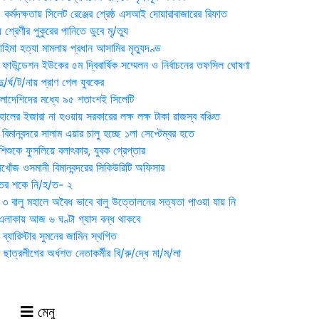
্মদক্ষতায় সিলেট রেঞ্জের শ্রেষ্ঠ এসআই দোয়ারাবাজারের রিফাত
 শ্রেণীর পুকুরের পানিতে ডুবে মৃ/ত্যু
হিমা হত্যা মামলায় প্রধান আসামির মৃত্যুদণ্ড
়ন ফাউন্ডেশন ইউকের ৫ম দ্বিবার্ষিক সম্মেলন ও নির্বাচনের তফসিল ঘোষণা
র্ঘ/ট/নায় প্রাণ গেল যুবকের
াংলাদেশিদের মধ্যে ৯৫ শতাংশই সিলেটি
ালের ইজারা না হওয়ায় সরকারের লক্ষ লক্ষ টাকা রাজস্ব বঞ্চিত
িমানবন্দরে সালাম এয়ার চালু হচ্ছে ১লা সেপ্টেম্বর হতে
িশুকে ফুসলিয়ে বলাৎকার, যুবক গ্রেপ্তার
খোঁজ ওসমানী বিমানবন্দরের সিকিউরিটি অফিসার
ুতের শকে নি/হ/ত- ২
ী ৩ বালু মহালে অবৈধ ভাবে বালু উত্তোলনের সত্যতা পাওয়া যায় নি
লাকায় আজ ৬ ঘণ্টা গ্যাস বন্ধ থাকবে
্যারিস্টার সুমনের জামিন স্থগিত
 ছাত্রলীগের অর্ধশত নেতাকর্মীর বি/রু/দ্ধে মা/ম/লা
মেনু