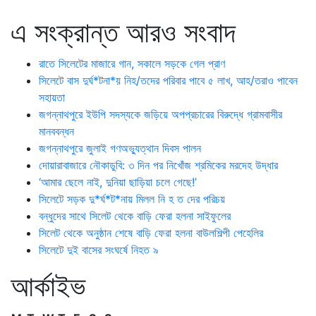
এ সংক্রান্ত আরও সংবাদ
রাতে সিলেটের মাজারে গান, সকালে সড়কে গেল প্রাণ
সিলেটে বাস দুর্ঘ*টনা*য় নিহ/তদের পরিবার পাবে ৫ লাখ, আহ/তরাও পাবেন
সহায়তা
জগন্নাথপুরে ইউপি সদস্যকে জড়িয়ে অপপ্রচারের বিরুদ্ধে গ্রামবাসীর
মানববন্ধন
জগন্নাথপুরে জুলাই গণঅভ্যুত্থান দিবস পালন
দোয়ারাবাজারে নৌকাডুবি: ৩ দিন পর নিখোঁজ শ্রমিকের মরদেহ উদ্ধার
‘আমার ছেলে নাই, দুনিয়া ছাড়িয়া চলে গেছে!’
সিলেটে সড়ক দু*র্ঘ*ট*নায় মিলল নি হ ত দের পরিচয়
বন্ধুদের সাথে সিলেট থেকে বাড়ি ফেরা হলনা সাইফুলের
সিলেট থেকে অনুষ্ঠান শেষে বাড়ি ফেরা হলনা বাউলশিল্পী পেহেলির
সিলেটে দুই বাসের সংঘর্ষে নিহত ৯
আর্কাইভ