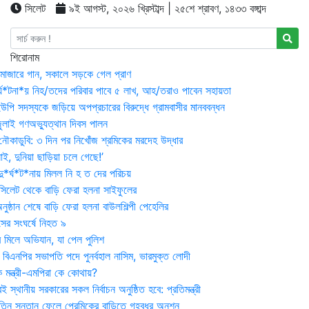
সিলেট
৯ই আগস্ট, ২০২৬ খ্রিস্টাব্দ | ২৫শে শ্রাবণ, ১৪৩৩ বঙ্গাব্দ
শিরোনাম
মাজারে গান, সকালে সড়কে গেল প্রাণ
র্ঘ*টনা*য় নিহ/তদের পরিবার পাবে ৫ লাখ, আহ/তরাও পাবেন সহায়তা
উপি সদস্যকে জড়িয়ে অপপ্রচারের বিরুদ্ধে গ্রামবাসীর মানববন্ধন
ুলাই গণঅভ্যুত্থান দিবস পালন
নৌকাডুবি: ৩ দিন পর নিখোঁজ শ্রমিকের মরদেহ উদ্ধার
ই, দুনিয়া ছাড়িয়া চলে গেছে!’
*র্ঘ*ট*নায় মিলল নি হ ত দের পরিচয়
 সিলেট থেকে বাড়ি ফেরা হলনা সাইফুলের
ষ্ঠান শেষে বাড়ি ফেরা হলনা বাউলশিল্পী পেহেলির
সের সংঘর্ষে নিহত ৯
র মিলে অভিযান, যা পেল পুলিশ
বিএনপির সভাপতি পদে পুনর্বহাল নাসিম, ভারমুক্ত লোদী
 মন্ত্রী-এমপিরা কে কোথায়?
 স্থানীয় সরকারের সকল নির্বাচন অনুষ্ঠিত হবে: প্রতিমন্ত্রী
তিন সন্তান ফেলে প্রেমিকের বাড়িতে গৃহবধূর অনশন