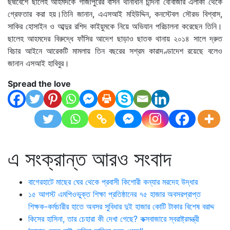
ছদ্মবেশে ছালেহ আহমদকে গাজীপুরের বাসন থানাধীন চান্দনা বৌবাজার এলাকা থেকে
গ্রেফতার করা হয়।তিনি জানান, এএসআই মহিউদ্দিন, কনস্টেবল সৌরভ বিশ্বাস,
সাকির হোসাইন ও আব্দুর রশিদ কাইয়ুমকে নিয়ে অভিযান পরিচালনা করেছেন তিনি।
ছালেহ আহমদের বিরুদ্ধে ফাঁসির আদেশ ছাড়াও ছাতক থানায় ২০১৪ সালে দ্রুত
বিচার আইনে আরেকটি মামলায় তিন বছরের সশ্রম কারাদণ্ডাদেশ রয়েছে বলেও
জানান এসআই হাবিবুর।
Spread the love
এ সংক্রান্ত আরও সংবাদ
বাগেরহাটে মাছের ঘের থেকে প্রবাসী কিশোরী কন্যার মরদেহ উদ্ধার
১৫ আগস্ট এমপিওভুক্ত শিক্ষা প্রতিষ্ঠানের ৭৫ হাজার অবসরপ্রাপ্ত
শিক্ষক-কর্মচারীর হাতে অবসর সুবিধার দুই হাজার কোটি টাকার বিশেষ বরাদ্দ
কিসের হাসিনা, তার চেহারা কী দেখা গেছে? কক্সবাজারে স্বরাষ্ট্রমন্ত্রী