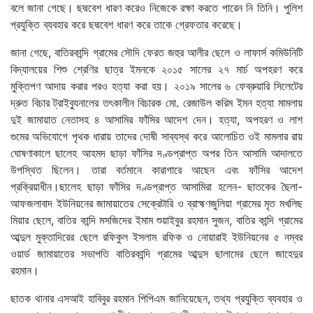
বলে জানা গেছে। ছদ্মবেশ ধারণ করেও নিজেকে রক্ষা করতে পারেন নি তিনি। পুলিশ
প্রযুক্তি ব্যবহার করে ছদ্মবেশ ধারণ করে তাকে গ্রেফতার করেছে।
জানা গেছে, বাতিরকান্দি গ্রামের সৌদি ফেরত জহুর আলীর ছেলে ও লাফার্স কমিউনিটি
বিদ্যালয়ের শিশু শ্রেণির ছাত্র ইমনকে ২০১৫ সালের ২৭ মার্চ অপহরণ করে
মুক্তিপণ আদায় করার পরও হত্যা করা হয়। ২০১৯ সালের ৬ ফেব্রুয়ারি সিলেটের
দ্রুত বিচার ট্রাইব্যুনালের তৎকালীন বিচারক মো. রেজাউল করিম ইমন হত্যা মামলায়
দুই জামায়াত নেতাসহ ৪ আসামির ফাঁসির আদেশ দেন। হত্যা, অপহরণ ও লাশ
গুমের অভিযোগে পৃথক ধারায় তাদের দোষী সাব্যস্থ করে আলোচিত ওই মামলার রায়
ঘোষণাকালে ছালেহ আহমদ ছাড়া ফাঁসির দণ্ডপ্রাপ্ত অপর তিন আসামি আদালতে
উপস্থিত ছিলেন। তারা বর্তমানে কারাগারে আছেন এবং ফাঁসির আদেশ
প্রক্রিয়াধীন।ছালেহ ছাড়া ফাঁসির দণ্ডপ্রাপ্ত আসামিরা হলেন- ছাতকের ছৈলা-
আফজলাবাদ ইউনিয়নের জামায়াতের সেক্রেটারি ও ব্রাহ্মণজুলিয়া গ্রামের মৃত মখলিছ
মিয়ার ছেলে, বাতির কান্দি মসজিদের ইমাম শুয়াইবুর রহমান সুজন, বাতির কান্দি গ্রামের
আব্দুল মুক্তাদিরের ছেলে রফিকুল ইসলাম রফিক ও নোয়ারাই ইউনিয়নের ৫ নম্বর
ওয়ার্ড জামায়াতের সভাপতি বাতিরকান্দি গ্রামের আব্দুস ছালামের ছেলে জাহেদুর
রহমান।
ছাতক থানার এসআই হাবিবুর রহমান পিপিএম জানিয়েছেন, তথ্য প্রযুক্তি ব্যবহার ও