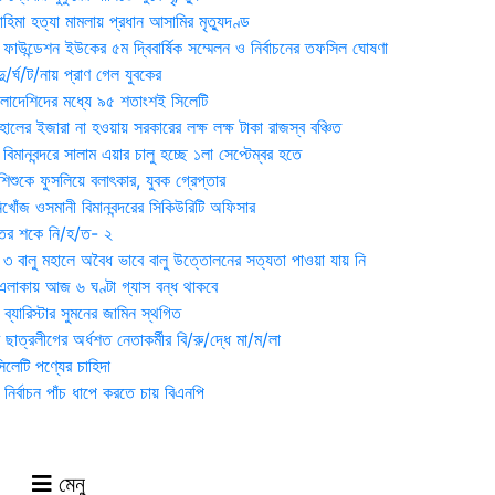
হিমা হত্যা মামলায় প্রধান আসামির মৃত্যুদণ্ড
়ন ফাউন্ডেশন ইউকের ৫ম দ্বিবার্ষিক সম্মেলন ও নির্বাচনের তফসিল ঘোষণা
র্ঘ/ট/নায় প্রাণ গেল যুবকের
াংলাদেশিদের মধ্যে ৯৫ শতাংশই সিলেটি
ালের ইজারা না হওয়ায় সরকারের লক্ষ লক্ষ টাকা রাজস্ব বঞ্চিত
িমানবন্দরে সালাম এয়ার চালু হচ্ছে ১লা সেপ্টেম্বর হতে
িশুকে ফুসলিয়ে বলাৎকার, যুবক গ্রেপ্তার
খোঁজ ওসমানী বিমানবন্দরের সিকিউরিটি অফিসার
ুতের শকে নি/হ/ত- ২
ী ৩ বালু মহালে অবৈধ ভাবে বালু উত্তোলনের সত্যতা পাওয়া যায় নি
লাকায় আজ ৬ ঘণ্টা গ্যাস বন্ধ থাকবে
্যারিস্টার সুমনের জামিন স্থগিত
 ছাত্রলীগের অর্ধশত নেতাকর্মীর বি/রু/দ্ধে মা/ম/লা
েটি পণ্যের চাহিদা
নির্বাচন পাঁচ ধাপে করতে চায় বিএনপি
মেনু