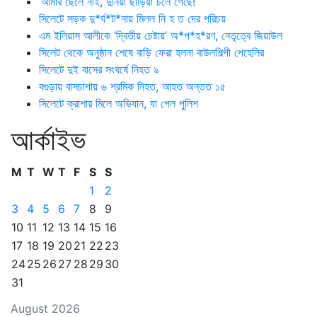
‘আমার ছেলে নাই, দুনিয়া ছাড়িয়া চলে গেছে!’
সিলেটে সড়ক দু*র্ঘ*ট*নায় মিলল নি হ ত দের পরিচয়
এম ইলিয়াস আলীকে ‘দ্বিতীয় চেষ্টায়’ অ*প*হ*রণ, নেতৃত্বে জিয়াউল
সিলেট থেকে অনুষ্ঠান শেষে বাড়ি ফেরা হলনা বাউলশিল্পী পেহেলির
সিলেটে দুই বাসের সংঘর্ষে নিহত ৯
বগুড়ায় বাসচাপায় ৬ শ্রমিক নিহত, আহত অন্তত ১৫
সিলেটে ক্রাশার মিলে অভিযান, যা পেল পুলিশ
আর্কাইভ
M
T
W
T
F
S
S
1
2
3
4
5
6
7
8
9
10
11
12
13
14
15
16
17
18
19
20
21
22
23
24
25
26
27
28
29
30
31
August 2026