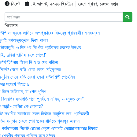
সিলেট
৮ই আগস্ট, ২০২৬ খ্রিস্টাব্দ | ২৪শে শ্রাবণ, ১৪৩৩ বঙ্গাব্দ
শিরোনাম
উপি সদস্যকে জড়িয়ে অপপ্রচারের বিরুদ্ধে গ্রামবাসীর মানববন্ধন
ুলাই গণঅভ্যুত্থান দিবস পালন
নৌকাডুবি: ৩ দিন পর নিখোঁজ শ্রমিকের মরদেহ উদ্ধার
ই, দুনিয়া ছাড়িয়া চলে গেছে!’
*র্ঘ*ট*নায় মিলল নি হ ত দের পরিচয়
 সিলেট থেকে বাড়ি ফেরা হলনা সাইফুলের
ষ্ঠান শেষে বাড়ি ফেরা হলনা বাউলশিল্পী পেহেলির
সের সংঘর্ষে নিহত ৯
র মিলে অভিযান, যা পেল পুলিশ
বিএনপির সভাপতি পদে পুনর্বহাল নাসিম, ভারমুক্ত লোদী
 মন্ত্রী-এমপিরা কে কোথায়?
 স্থানীয় সরকারের সকল নির্বাচন অনুষ্ঠিত হবে: প্রতিমন্ত্রী
তিন সন্তান ফেলে প্রেমিকের বাড়িতে গৃহবধূর অনশন
্মদক্ষতায় সিলেট রেঞ্জের শ্রেষ্ঠ এসআই দোয়ারাবাজারের রিফাত
 শ্রেণীর পুকুরের পানিতে ডুবে মৃ/ত্যু