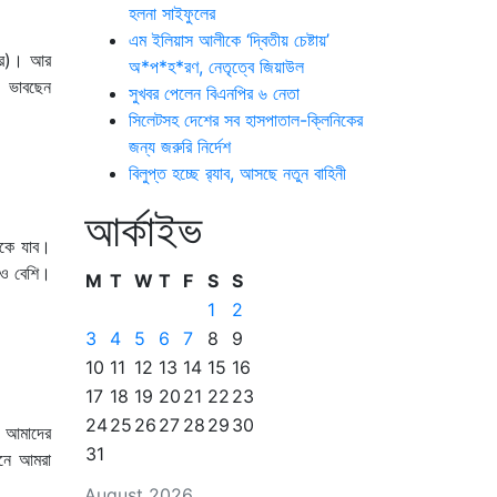
হলনা সাইফুলের
এম ইলিয়াস আলীকে ‘দ্বিতীয় চেষ্টায়’
িআর)। আর
অ*প*হ*রণ, নেতৃত্বে জিয়াউল
া ভাবছেন
সুখবর পেলেন বিএনপির ৬ নেতা
সিলেটসহ দেশের সব হাসপাতাল-ক্লিনিকের
জন্য জরুরি নির্দেশ
বিলুপ্ত হচ্ছে র‍্যাব, আসছে নতুন বাহিনী
আর্কাইভ
দিকে যাব।
েও বেশি।
M
T
W
T
F
S
S
1
2
3
4
5
6
7
8
9
10
11
12
13
14
15
16
17
18
19
20
21
22
23
24
25
26
27
28
29
30
, আমাদের
31
ানে আমরা
August 2026