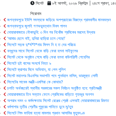
সিলেট
৮ই আগস্ট, ২০২৬ খ্রিস্টাব্দ | ২৪শে শ্রাবণ, ১৪৩৩ 
শিরোনাম
জগন্নাথপুরে ইউপি সদস্যকে জড়িয়ে অপপ্রচারের বিরুদ্ধে গ্রামবাসীর মানববন্ধন
জগন্নাথপুরে জুলাই গণঅভ্যুত্থান দিবস পালন
দোয়ারাবাজারে নৌকাডুবি: ৩ দিন পর নিখোঁজ শ্রমিকের মরদেহ উদ্ধার
‘আমার ছেলে নাই, দুনিয়া ছাড়িয়া চলে গেছে!’
সিলেটে সড়ক দু*র্ঘ*ট*নায় মিলল নি হ ত দের পরিচয়
বন্ধুদের সাথে সিলেট থেকে বাড়ি ফেরা হলনা সাইফুলের
সিলেট থেকে অনুষ্ঠান শেষে বাড়ি ফেরা হলনা বাউলশিল্পী পেহেলির
সিলেটে দুই বাসের সংঘর্ষে নিহত ৯
সিলেটে ক্রাশার মিলে অভিযান, যা পেল পুলিশ
সিলেট মহানগর বিএনপির সভাপতি পদে পুনর্বহাল নাসিম, ভারমুক্ত লোদী
সিলেটের সাবেক মন্ত্রী-এমপিরা কে কোথায়?
চলতি অর্থবছরেই স্থানীয় সরকারের সকল নির্বাচন অনুষ্ঠিত হবে: প্রতিমন্ত্রী
দোয়ারাবাজারে তিন সন্তান ফেলে প্রেমিকের বাড়িতে গৃহবধূর অনশন
অপরাধ দমন ও কর্মদক্ষতায় সিলেট রেঞ্জের শ্রেষ্ঠ এসআই দোয়ারাবাজারের রিফাত
ধর্মপাশায় তৃতীয় শ্রেণীর পুকুরের পানিতে ডুবে মৃ/ত্যু
সিলেটে শিশু ফাহিমা হত্যা মামলায় প্রধান আসামির মৃত্যুদণ্ড