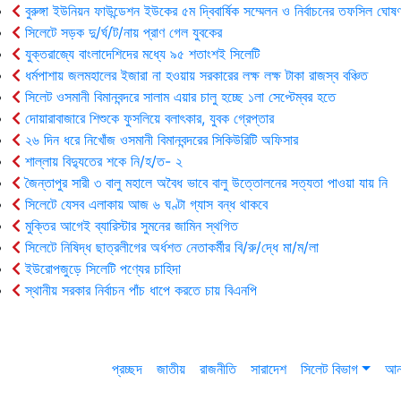
বুরুঙ্গা ইউনিয়ন ফাউন্ডেশন ইউকের ৫ম দ্বিবার্ষিক সম্মেলন ও নির্বাচনের তফসিল ঘোষণ
সিলেটে সড়ক দু/র্ঘ/ট/নায় প্রাণ গেল যুবকের
যুক্তরাজ্যে বাংলাদেশিদের মধ্যে ৯৫ শতাংশই সিলেটি
ধর্মপাশায় জলমহালের ইজারা না হওয়ায় সরকারের লক্ষ লক্ষ টাকা রাজস্ব বঞ্চিত
সিলেট ওসমানী বিমানবন্দরে সালাম এয়ার চালু হচ্ছে ১লা সেপ্টেম্বর হতে
দোয়ারাবাজারে শিশুকে ফুসলিয়ে বলাৎকার, যুবক গ্রেপ্তার
২৬ দিন ধরে নিখোঁজ ওসমানী বিমানবন্দরের সিকিউরিটি অফিসার
শাল্লায় বিদ্যুতের শকে নি/হ/ত- ২
জৈন্তাপুর সারী ৩ বালু মহালে অবৈধ ভাবে বালু উত্তোলনের সত্যতা পাওয়া যায় নি
সিলেটে যেসব এলাকায় আজ ৬ ঘণ্টা গ্যাস বন্ধ থাকবে
মুক্তির আগেই ব্যারিস্টার সুমনের জামিন স্থগিত
সিলেটে নিষিদ্ধ ছাত্রলীগের অর্ধশত নেতাকর্মীর বি/রু/দ্ধে মা/ম/লা
ইউরোপজুড়ে সিলেটি পণ্যের চাহিদা
স্থানীয় সরকার নির্বাচন পাঁচ ধাপে করতে চায় বিএনপি
প্রচ্ছদ
জাতীয়
রাজনীতি
সারাদেশ
সিলেট বিভাগ
আন্