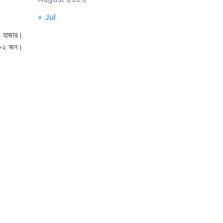
« Jul
৯ হাজার।
র ৮২ জন।