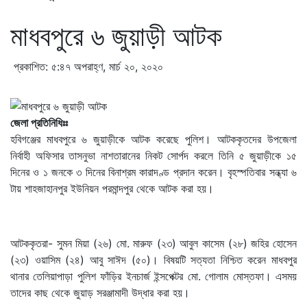
মাধবপুরে ৬ জুয়াড়ী আটক
প্রকাশিত: ৫:৪৭ অপরাহ্ণ, মার্চ ২০, ২০২০
জেলা প্রতিনিধিঃঃ
হবিগঞ্জের মাধবপুরে ৬ জুয়াড়ীকে আটক করেছে পুলিশ। আটককৃতদের উপজেলা
নির্বাহী অফিসার তাসনুভা নাশতারানের নিকট সোর্পদ করলে তিনি ৫ জুয়াড়ীকে ১৫
দিনের ও ১ জনকে ৩ দিনের বিনাশ্রম কারাদণ্ড প্রদান করেন। বৃহস্পতিবার সন্ধ্যা ৬
টায় শাহজাহানপুর ইউনিয়ন পরমান্দপুর থেকে আটক করা হয়।
আটককৃতরা- সুমন মিয়া (২৬) মো. মারুফ (২৩) আবুল কাসেম (২৮) জহির হোসেন
(২৩) ওয়াসিম (২৪) আবু সাঈদ (৫০)। বিষয়টি সত্যতা নিশ্চিত করেন মাধবপুর
থানার তেলিয়াপাড়া পুলিশ ফাঁড়ির ইনচার্জ ইন্সপেক্টর মো. গোলাম মোস্তফা। এসময়
তাদের কাছ থেকে জুয়াড় সরঞ্জামাদী উদ্ধার করা হয়।