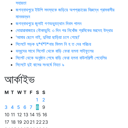
সহায়তা
জগন্নাথপুরে ইউপি সদস্যকে জড়িয়ে অপপ্রচারের বিরুদ্ধে গ্রামবাসীর
মানববন্ধন
জগন্নাথপুরে জুলাই গণঅভ্যুত্থান দিবস পালন
দোয়ারাবাজারে নৌকাডুবি: ৩ দিন পর নিখোঁজ শ্রমিকের মরদেহ উদ্ধার
‘আমার ছেলে নাই, দুনিয়া ছাড়িয়া চলে গেছে!’
সিলেটে সড়ক দু*র্ঘ*ট*নায় মিলল নি হ ত দের পরিচয়
বন্ধুদের সাথে সিলেট থেকে বাড়ি ফেরা হলনা সাইফুলের
সিলেট থেকে অনুষ্ঠান শেষে বাড়ি ফেরা হলনা বাউলশিল্পী পেহেলির
সিলেটে দুই বাসের সংঘর্ষে নিহত ৯
আর্কাইভ
M
T
W
T
F
S
S
1
2
3
4
5
6
7
8
9
10
11
12
13
14
15
16
17
18
19
20
21
22
23