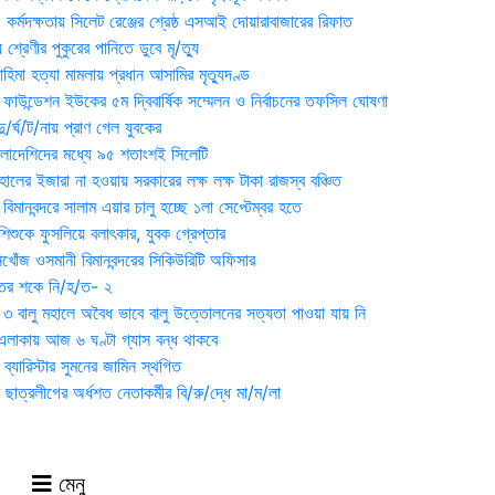
্মদক্ষতায় সিলেট রেঞ্জের শ্রেষ্ঠ এসআই দোয়ারাবাজারের রিফাত
 শ্রেণীর পুকুরের পানিতে ডুবে মৃ/ত্যু
হিমা হত্যা মামলায় প্রধান আসামির মৃত্যুদণ্ড
়ন ফাউন্ডেশন ইউকের ৫ম দ্বিবার্ষিক সম্মেলন ও নির্বাচনের তফসিল ঘোষণা
র্ঘ/ট/নায় প্রাণ গেল যুবকের
াংলাদেশিদের মধ্যে ৯৫ শতাংশই সিলেটি
ালের ইজারা না হওয়ায় সরকারের লক্ষ লক্ষ টাকা রাজস্ব বঞ্চিত
িমানবন্দরে সালাম এয়ার চালু হচ্ছে ১লা সেপ্টেম্বর হতে
িশুকে ফুসলিয়ে বলাৎকার, যুবক গ্রেপ্তার
খোঁজ ওসমানী বিমানবন্দরের সিকিউরিটি অফিসার
ুতের শকে নি/হ/ত- ২
ী ৩ বালু মহালে অবৈধ ভাবে বালু উত্তোলনের সত্যতা পাওয়া যায় নি
লাকায় আজ ৬ ঘণ্টা গ্যাস বন্ধ থাকবে
্যারিস্টার সুমনের জামিন স্থগিত
 ছাত্রলীগের অর্ধশত নেতাকর্মীর বি/রু/দ্ধে মা/ম/লা
মেনু