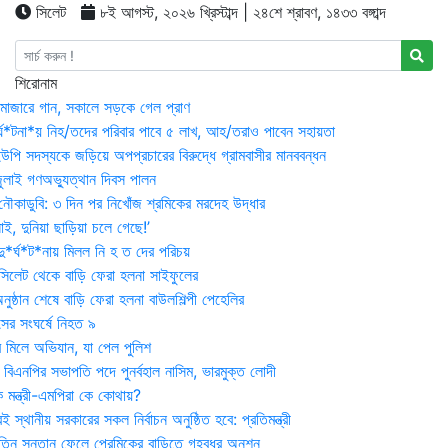
সিলেট
৮ই আগস্ট, ২০২৬ খ্রিস্টাব্দ | ২৪শে শ্রাবণ, ১৪৩৩ বঙ্গাব্দ
শিরোনাম
মাজারে গান, সকালে সড়কে গেল প্রাণ
র্ঘ*টনা*য় নিহ/তদের পরিবার পাবে ৫ লাখ, আহ/তরাও পাবেন সহায়তা
উপি সদস্যকে জড়িয়ে অপপ্রচারের বিরুদ্ধে গ্রামবাসীর মানববন্ধন
ুলাই গণঅভ্যুত্থান দিবস পালন
নৌকাডুবি: ৩ দিন পর নিখোঁজ শ্রমিকের মরদেহ উদ্ধার
ই, দুনিয়া ছাড়িয়া চলে গেছে!’
*র্ঘ*ট*নায় মিলল নি হ ত দের পরিচয়
 সিলেট থেকে বাড়ি ফেরা হলনা সাইফুলের
ষ্ঠান শেষে বাড়ি ফেরা হলনা বাউলশিল্পী পেহেলির
সের সংঘর্ষে নিহত ৯
র মিলে অভিযান, যা পেল পুলিশ
বিএনপির সভাপতি পদে পুনর্বহাল নাসিম, ভারমুক্ত লোদী
 মন্ত্রী-এমপিরা কে কোথায়?
 স্থানীয় সরকারের সকল নির্বাচন অনুষ্ঠিত হবে: প্রতিমন্ত্রী
তিন সন্তান ফেলে প্রেমিকের বাড়িতে গৃহবধূর অনশন