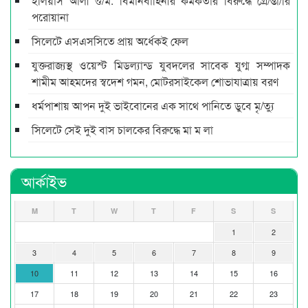
ইলিয়াস আলী গু/ম: বিমানবাহিনীর কর্মকর্তার বিরুদ্ধে গ্রে/প্তা/রি
পরোয়ানা
সিলেটে এসএসসিতে প্রায় অর্ধেকই ফেল
যুক্তরাজ্যস্থ ওয়েস্ট মিডল্যান্ড যুবদলের সাবেক যুগ্ম সম্পাদক
শামীম আহমদের স্বদেশ গমন, মোটরসাইকেল শোভাযাত্রায় বরণ
ধর্মপাশায় আপন দুই ভাইবোনের এক সাথে পানিতে ডুবে মৃ/ত্যু
সিলেটে সেই দুই বাস চালকের বিরুদ্ধে মা ম লা
আর্কাইভ
M
T
W
T
F
S
S
1
2
3
4
5
6
7
8
9
10
11
12
13
14
15
16
17
18
19
20
21
22
23