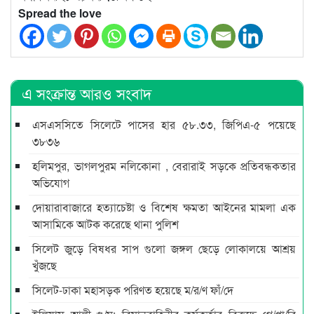
Spread the love
এ সংক্রান্ত আরও সংবাদ
এসএসসিতে সিলেটে পাসের হার ৫৮.৩৩, জিপিএ-৫ পয়েছে
৩৮৩৬
হলিমপুর, ভাগলপুরম নলিকোনা , বেরারাই সড়কে প্রতিবন্ধকতার
অভিযোগ
দোয়ারাবাজারে হত্যাচেষ্টা ও বিশেষ ক্ষমতা আইনের মামলা এক
আসামিকে আটক করেছে থানা পুলিশ
সিলেট জুড়ে বিষধর সাপ গুলো জঙ্গল ছেড়ে লোকালয়ে আশ্রয়
খুঁজছে
সিলেট-ঢাকা মহাসড়ক পরিণত হয়েছে ম/র/ণ ফাঁ/দে