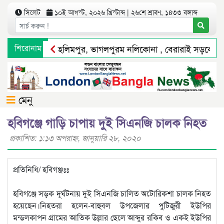
সিলেট
১০ই আগস্ট, ২০২৬ খ্রিস্টাব্দ | ২৬শে শ্রাবণ, ১৪৩৩ বঙ্গাব্দ
শিরোনাম
হলিমপুর, ভাগলপুরম নলিকোনা , বেরারাই সড়কে প্র
অপরাধ দমন ও কর্মদক্ষতায় সিলেট রেঞ্জের শ্রেষ্ঠ এ
মেনু
হবিগঞ্জে গাড়ি চাপায় দুই সিএনজি চালক নিহত
প্রকাশিত: ১:১৩ অপরাহ্ণ, জানুয়ারি ২৮, ২০২০
প্রতিনিধি/ হবিগঞ্জঃঃ
হবিগঞ্জে সড়ক দূর্ঘটনায় দুই সিএনজি চালিত অটোরিকশা চালক নিহত
হয়েছেন।নিহতরা হলেন-বাহুবল উপজেলার পুটিজুরী ইউপির
মন্ডলকাপন গ্রামের আতিক উল্লার ছেলে আব্দুর রকিব ও একই ইউপির