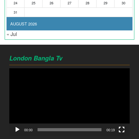
24
25
26
27
28
29
30
31
AUGUST 2026
« Jul
London Bangla Tv
Video
Player
00:00
00:19