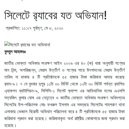
সিলেটে র‌্যাবের যত অভিযান!
প্রকাশিত: ১১:২৭ পূর্বাহ্ণ, মে ৮, ২০২০
বুলবুল আহমদঃঃ
জাতীয় ভোক্তা অধিকার সংরক্ষণ আইন ২০০৯ এর ৪০ (ক) ধারা অনুযায়ী পণ্যের
মান নিন্ম, অপরিচ্ছন্ন, মেয়াদ উত্তীর্ণ ও পণ্যের গায়ে উৎপাদনের মেয়াদ উত্তীর্ণ
তারিখ না থাকায় ৪ টি প্রতিষ্ঠানকে ৫৫ হাজার টাকা জরিমানা আদায় করেছে
র‌্যাব-৯। ৭ মে বুধবার দুপুর ১১টা ৩০ মিনিট থেকে ১২টা ৩০ মিনিট পর্যন্ত র‌্যাপিড
এ্যাকশন ব্যাটালিয়ন-৯, সিপিসি-১ সিলেট ক্যাম্প এর আভিযানিক দলের এএসপি
সত্যজিৎ কুমার ঘোষ এর নেতৃত্বে ও জাতীয় ভোক্তা অধিকার সংরক্ষণ অধিদপ্তর
সিলেটের উপ-পরিচালক মোঃ ফখরুল ইসলাম এর সমন্বয়ে সিলেটের শাহপরাণ থানা
এলাকায় ভেজাল বিরোধী অভিযান পরিচালনা করে ৪ টি প্রতিষ্ঠানকে ৫৫ হাজার টাকা
জরিমানা প্রদান করা হয়েছে। জরিমানাকৃত অর্থ রাষ্ট্রীয় কোষাগারে জমা প্রদান করা
হয়েছে।