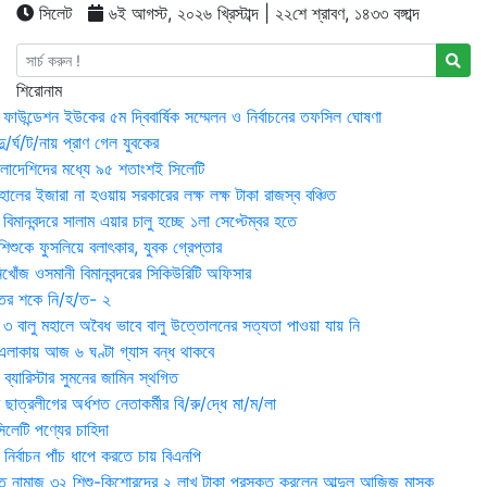
সিলেট
৬ই আগস্ট, ২০২৬ খ্রিস্টাব্দ | ২২শে শ্রাবণ, ১৪৩৩ বঙ্গাব্দ
শিরোনাম
়ন ফাউন্ডেশন ইউকের ৫ম দ্বিবার্ষিক সম্মেলন ও নির্বাচনের তফসিল ঘোষণা
র্ঘ/ট/নায় প্রাণ গেল যুবকের
াংলাদেশিদের মধ্যে ৯৫ শতাংশই সিলেটি
ালের ইজারা না হওয়ায় সরকারের লক্ষ লক্ষ টাকা রাজস্ব বঞ্চিত
িমানবন্দরে সালাম এয়ার চালু হচ্ছে ১লা সেপ্টেম্বর হতে
িশুকে ফুসলিয়ে বলাৎকার, যুবক গ্রেপ্তার
খোঁজ ওসমানী বিমানবন্দরের সিকিউরিটি অফিসার
ুতের শকে নি/হ/ত- ২
ী ৩ বালু মহালে অবৈধ ভাবে বালু উত্তোলনের সত্যতা পাওয়া যায় নি
লাকায় আজ ৬ ঘণ্টা গ্যাস বন্ধ থাকবে
্যারিস্টার সুমনের জামিন স্থগিত
 ছাত্রলীগের অর্ধশত নেতাকর্মীর বি/রু/দ্ধে মা/ম/লা
েটি পণ্যের চাহিদা
নির্বাচন পাঁচ ধাপে করতে চায় বিএনপি
 নামাজ ৩২ শিশু-কিশোরদের ২ লাখ টাকা পুরস্কৃত করলেন আব্দুল আজিজ মাসুক