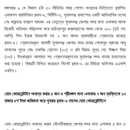
মঙ্গলবার ৬ মে বিকাল ৪টা ৫০ মিনিটের সময় গোপন সংবাদের ভিত্তিতে র‌্যাপিড
এ্যাকশন ব্যাটালিয়ন র‌্যাব-৯, সিটিসি-৩, সুনামগঞ্জ ক্যাম্পের একটি আভিযানিক দলের
লেঃ কমান্ডার ফয়ছল আহমদ এর নেতৃত্বে সুনামগঞ্জ জেলার সদর থানা এলাকায় মাদক
বিরোধী অভিযান পরিচালনা করে অচিন্তপুর কবরস্থানের সামন থেকে ২৮০ (দুই শত
আশি) পিস ইয়াবা ট্যাবলেট সহ ২ জন মাদক ব্যবসায়ীকে গ্রেফতার করেছে
র‌্যাব-৯। গ্রেফতারকৃত আসামী সুনামগঞ্জ জেলার সদর থানার সোনাপুর গ্রামের আবু
সালামের পুত্র মোঃ তকবির হোসেন (৩০) ও রবি মিয়ার পুত্র মো: উজ্জল মিয়া
(৩৩)। উদ্ধারকৃত আলামত সহ গ্রেফতারকৃতদের সুনামগঞ্জ সদর থানায় হস্তান্তর
করা হয়েছে। বিষয়টি নিশ্চিত করেছেন সিলেট র‌্যাব-৯ এর মিডিয়া অফিসার এএসপি
ওবাইন।
হোম কোয়ারেন্টাইন অমান্য করায় ৫ জন ও শ্রীমঙ্গল থানা এলাকায় ৭ জন ব্যক্তিকে ১৩
হাজার ৫শ টাকা জরিমানা করে পুনরায় র‌্যাব-৯ তাদের হোম কোয়ারেন্টাইনে
হোম কোয়ারেন্টাইন অমান্য করায় মৌলভীবাজার জেলার সদর থানা এলাকায় ৫ জন ও