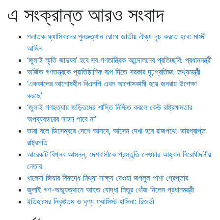
এ সংক্রান্ত আরও সংবাদ
পলাতক ফ্যাসিবাদের পুনরুত্থান রোধে জাতীয় ঐক্য দৃঢ় করতে হবে: মাহ্দী
আমিন
‘জুলাই স্মৃতি জাদুঘর’ হবে সব গণতান্ত্রিক আন্দোলনের প্রতিচ্ছবি: প্রধানমন্ত্রী
অর্জিত গণতন্ত্রকে প্রাতিষ্ঠানিক রূপ দিতে সরকার দৃঢ়প্রতিজ্ঞ: তথ্যমন্ত্রী
‘এককালের আপোষহীন বিএনপি এখন আপোসকামী হয়ে জনরায় উপেক্ষা
করছে’
‘জুলাই গণহত্যায় জড়িতদের শাস্তি নিশ্চিত করলে কেউ রাষ্ট্রক্ষমতার
অপব্যবহারের সাহস পাবে না’
তারা বলে ডিসেম্বরে দেশে আসবে, আসেন দেখা হবে রাজপথে: ভারপ্রাপ্ত
রাষ্ট্রপতি
আরেকটি বিপ্লব আসন্ন, দেশবাসীকে প্রস্তুতি নেওয়ার আহ্বান বিরোধীদলীয়
নেতার
খালেদা জিয়ার বিরুদ্ধে মিথ্যা সাক্ষ্য দেওয়া জগলুল পাশা গ্রেপ্তার
জুলাই গণ-অভ্যুত্থানে আহত যোদ্ধা মিতুর খোঁজ নিলেন প্রধানমন্ত্রী
ইতিহাসের নিকৃষ্টতম ও ঘৃণ্য ফ্যাসিস্ট হাসিনা: রিজভী