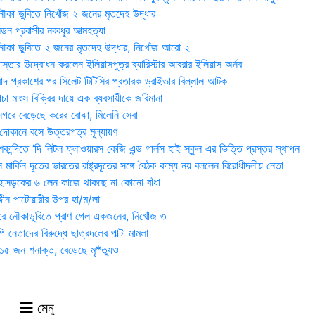
ৌকা ডুবিতে নিখোঁজ ২ জনের মৃতদেহ উদ্ধার
্ডন প্রবাসীর নববধুর আত্মহত্যা
ৌকা ডুবিতে ২ জনের মৃতদেহ উদ্ধার, নিখোঁজ আরো ২
্তার উদ্বোধন করলেন ইলিয়াসপুত্র ব্যারিস্টার আবরার ইলিয়াস অর্নব
াদ প্রকাশের পর সিলেট টিটিসির প্রতারক ড্রাইভার বিল্লাল আটক
া মাংস বিক্রির দায়ে এক ব্যবসায়ীকে জরিমানা
 নগরে বেড়েছে করের বোঝা, মিলেনি সেবা
দোকানে বসে উত্তরপত্র মূল্যায়ণ
ান্দিতে ‘দি লিটল ফ্লাওয়ারস কেজি এন্ড গার্লস হাই স্কুল এর ভিত্তি প্রস্তর স্থাপন
মার্কিন দূতের ভারতের রাষ্ট্রদূতের সঙ্গে বৈঠক কাম্য নয় বললেন বিরোধীদলীয় নেতা
হাসড়কের ৬ লেন কাজে থাকছে না কোনো বাঁধা
্দীন পাটোয়ারীর উপর হা/ম/লা
ওরে নৌকাডুবিতে প্রাণ গেল একজনের, নিখোঁজ ৩
ি নেতাদের বিরুদ্ধে ছাত্রদলের পাল্টা মামলা
৫ জন শনাক্ত, বেড়েছে মৃ*ত্যুও
মেনু