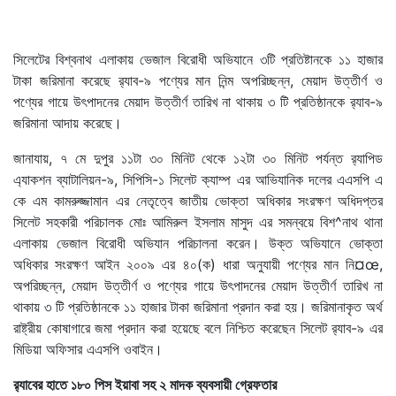
সিলেটের বিশ্বনাথ এলাকায় ভেজাল বিরোধী অভিযানে ৩টি প্রতিষ্টানকে ১১ হাজার
টাকা জরিমানা করেছে র‌্যাব-৯ পণ্যের মান নিন্ম অপরিচ্ছন্ন, মেয়াদ উত্তীর্ণ ও
পণ্যের গায়ে উৎপাদনের মেয়াদ উত্তীর্ণ তারিখ না থাকায় ৩ টি প্রতিষ্ঠানকে র‌্যাব-৯
জরিমানা আদায় করেছে।
জানাযায়, ৭ মে দুপুর ১১টা ৩০ মিনিট থেকে ১২টা ৩০ মিনিট পর্যন্ত র‌্যাপিড
এ্যাকশন ব্যাটালিয়ন-৯, সিপিসি-১ সিলেট ক্যাম্প এর আভিযানিক দলের এএসপি এ
কে এম কামরুজ্জামান এর নেতৃত্বে জাতীয় ভোক্তা অধিকার সংরক্ষণ অধিদপ্তর
সিলেট সহকারী পরিচালক মোঃ আমিরুল ইসলাম মাসুদ এর সমন্বয়ে বিশ^নাথ থানা
এলাকায় ভেজাল বিরোধী অভিযান পরিচালনা করেন। উক্ত অভিযানে ভোক্তা
অধিকার সংরক্ষণ আইন ২০০৯ এর ৪০(ক) ধারা অনুযায়ী পণ্যের মান নি¤œ,
অপরিচ্ছন্ন, মেয়াদ উত্তীর্ণ ও পণ্যের গায়ে উৎপাদনের মেয়াদ উত্তীর্ণ তারিখ না
থাকায় ৩ টি প্রতিষ্ঠানকে ১১ হাজার টাকা জরিমানা প্রদান করা হয়। জরিমানাকৃত অর্থ
রাষ্ট্রীয় কোষাগারে জমা প্রদান করা হয়েছে বলে নিশ্চিত করেছেন সিলেট র‌্যাব-৯ এর
মিডিয়া অফিসার এএসপি ওবাইন।
র‌্যাবের হাতে ১৮০ পিস ইয়াবা সহ ২ মাদক ব্যবসায়ী গ্রেফতার