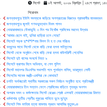
সিলেট
৮ই আগস্ট, ২০২৬ খ্রিস্টাব্দ | ২৪শে শ্রাবণ, ১৪৩৩ 
শিরোনাম
জগন্নাথপুরে ইউপি সদস্যকে জড়িয়ে অপপ্রচারের বিরুদ্ধে গ্রামবাসীর মানববন্ধন
জগন্নাথপুরে জুলাই গণঅভ্যুত্থান দিবস পালন
দোয়ারাবাজারে নৌকাডুবি: ৩ দিন পর নিখোঁজ শ্রমিকের মরদেহ উদ্ধার
‘আমার ছেলে নাই, দুনিয়া ছাড়িয়া চলে গেছে!’
সিলেটে সড়ক দু*র্ঘ*ট*নায় মিলল নি হ ত দের পরিচয়
বন্ধুদের সাথে সিলেট থেকে বাড়ি ফেরা হলনা সাইফুলের
সিলেট থেকে অনুষ্ঠান শেষে বাড়ি ফেরা হলনা বাউলশিল্পী পেহেলির
সিলেটে দুই বাসের সংঘর্ষে নিহত ৯
সিলেটে ক্রাশার মিলে অভিযান, যা পেল পুলিশ
সিলেট মহানগর বিএনপির সভাপতি পদে পুনর্বহাল নাসিম, ভারমুক্ত লোদী
সিলেটের সাবেক মন্ত্রী-এমপিরা কে কোথায়?
চলতি অর্থবছরেই স্থানীয় সরকারের সকল নির্বাচন অনুষ্ঠিত হবে: প্রতিমন্ত্রী
দোয়ারাবাজারে তিন সন্তান ফেলে প্রেমিকের বাড়িতে গৃহবধূর অনশন
অপরাধ দমন ও কর্মদক্ষতায় সিলেট রেঞ্জের শ্রেষ্ঠ এসআই দোয়ারাবাজারের রিফাত
ধর্মপাশায় তৃতীয় শ্রেণীর পুকুরের পানিতে ডুবে মৃ/ত্যু
সিলেটে শিশু ফাহিমা হত্যা মামলায় প্রধান আসামির মৃত্যুদণ্ড