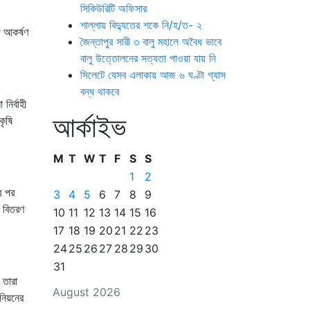
সিকিউরিটি অফিসার
শাল্লায় বিদ্যুতের শকে নি/হ/ত- ২
ি আকর্ষণ
জৈন্তাপুর সারী ৩ বালু মহালে অবৈধ ভাবে
বালু উত্তোলনের সত্যতা পাওয়া যায় নি
সিলেটে যেসব এলাকায় আজ ৬ ঘণ্টা গ্যাস
বন্ধ থাকবে
ির্বাহী
আর্কাইভ
কৃষি
M
T
W
T
F
S
S
1
2
র পর
3
4
5
6
7
8
9
ই বিতরণ
10
11
12
13
14
15
16
17
18
19
20
21
22
23
24
25
26
27
28
29
30
31
 তারা
August 2026
উনিয়নের