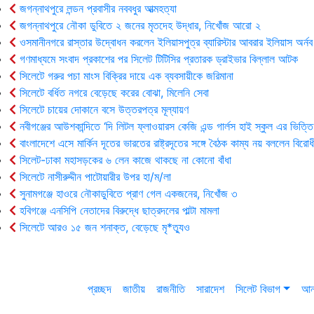
জগন্নাথপুরে লন্ডন প্রবাসীর নববধুর আত্মহত্যা
জগন্নাথপুরে নৌকা ডুবিতে ২ জনের মৃতদেহ উদ্ধার, নিখোঁজ আরো ২
ওসমানীনগরে রাস্তার উদ্বোধন করলেন ইলিয়াসপুত্র ব্যারিস্টার আবরার ইলিয়াস অর্নব
গণমাধ্যমে সংবাদ প্রকাশের পর সিলেট টিটিসির প্রতারক ড্রাইভার বিল্লাল আটক
সিলেটে গরুর পচা মাংস বিক্রির দায়ে এক ব্যবসায়ীকে জরিমানা
সিলেটে বর্ধিত নগরে বেড়েছে করের বোঝা, মিলেনি সেবা
সিলেটে চায়ের দোকানে বসে উত্তরপত্র মূল্যায়ণ
নবীগঞ্জের আউশকান্দিতে ‘দি লিটল ফ্লাওয়ারস কেজি এন্ড গার্লস হাই স্কুল এর ভিত্তি
বাংলাদেশে এসে মার্কিন দূতের ভারতের রাষ্ট্রদূতের সঙ্গে বৈঠক কাম্য নয় বললেন বিরোধ
সিলেট-ঢাকা মহাসড়কের ৬ লেন কাজে থাকছে না কোনো বাঁধা
সিলেটে নাসীরুদ্দীন পাটোয়ারীর উপর হা/ম/লা
সুনামগঞ্জে হাওরে নৌকাডুবিতে প্রাণ গেল একজনের, নিখোঁজ ৩
হবিগঞ্জে এনসিপি নেতাদের বিরুদ্ধে ছাত্রদলের পাল্টা মামলা
সিলেটে আরও ১৫ জন শনাক্ত, বেড়েছে মৃ*ত্যুও
প্রচ্ছদ
জাতীয়
রাজনীতি
সারাদেশ
সিলেট বিভাগ
আন্