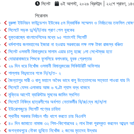
সিলেট
৬ই আগস্ট, ২০২৬ খ্রিস্টাব্দ | ২২শে শ্রাবণ, ১৪৩৩ 
শিরোনাম
বুরুঙ্গা ইউনিয়ন ফাউন্ডেশন ইউকের ৫ম দ্বিবার্ষিক সম্মেলন ও নির্বাচনের তফসিল ঘোষণ
সিলেটে সড়ক দু/র্ঘ/ট/নায় প্রাণ গেল যুবকের
যুক্তরাজ্যে বাংলাদেশিদের মধ্যে ৯৫ শতাংশই সিলেটি
ধর্মপাশায় জলমহালের ইজারা না হওয়ায় সরকারের লক্ষ লক্ষ টাকা রাজস্ব বঞ্চিত
সিলেট ওসমানী বিমানবন্দরে সালাম এয়ার চালু হচ্ছে ১লা সেপ্টেম্বর হতে
দোয়ারাবাজারে শিশুকে ফুসলিয়ে বলাৎকার, যুবক গ্রেপ্তার
২৬ দিন ধরে নিখোঁজ ওসমানী বিমানবন্দরের সিকিউরিটি অফিসার
শাল্লায় বিদ্যুতের শকে নি/হ/ত- ২
জৈন্তাপুর সারী ৩ বালু মহালে অবৈধ ভাবে বালু উত্তোলনের সত্যতা পাওয়া যায় নি
সিলেটে যেসব এলাকায় আজ ৬ ঘণ্টা গ্যাস বন্ধ থাকবে
মুক্তির আগেই ব্যারিস্টার সুমনের জামিন স্থগিত
সিলেটে নিষিদ্ধ ছাত্রলীগের অর্ধশত নেতাকর্মীর বি/রু/দ্ধে মা/ম/লা
ইউরোপজুড়ে সিলেটি পণ্যের চাহিদা
স্থানীয় সরকার নির্বাচন পাঁচ ধাপে করতে চায় বিএনপি
৪০ দিন জামাতে নামাজ ৩২ শিশু-কিশোরদের ২ লাখ টাকা পুরস্কৃত করলেন আব্দুল আ
জগন্নাথপুরে নৌকা ডুবিতে নিখোঁজ ২ জনের মৃতদেহ উদ্ধার