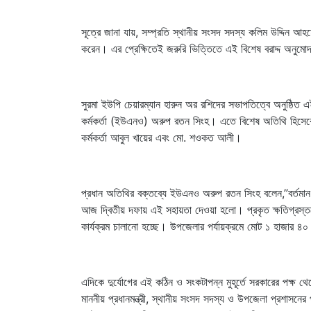
সূত্রে জানা যায়, সম্প্রতি স্থানীয় সংসদ সদস্য কলিম উদ্দিন আহমেদ
করেন। এর প্রেক্ষিতেই জরুরি ভিত্তিতে এই বিশেষ বরাদ্দ অনুম
সুরমা ইউপি চেয়ারম্যান হারুন অর রশিদের সভাপতিত্বে অনুষ্ঠিত এ
কর্মকর্তা (ইউএনও) অরুপ রতন সিংহ। এতে বিশেষ অতিথি হিসেবে 
কর্মকর্তা আবুল খায়ের এবং মো. শওকত আলী।
প্রধান অতিথির বক্তব্যে ইউএনও অরুপ রতন সিংহ বলেন,”বর্তমান 
আজ দ্বিতীয় দফায় এই সহায়তা দেওয়া হলো। প্রকৃত ক্ষতিগ্রস্তদের 
কার্যক্রম চালানো হচ্ছে। উপজেলার পর্যায়ক্রমে মোট ১ হাজার
এদিকে দুর্যোগের এই কঠিন ও সংকটাপন্ন মুহূর্তে সরকারের পক্ষ 
মাননীয় প্রধানমন্ত্রী, স্থানীয় সংসদ সদস্য ও উপজেলা প্রশাসনের