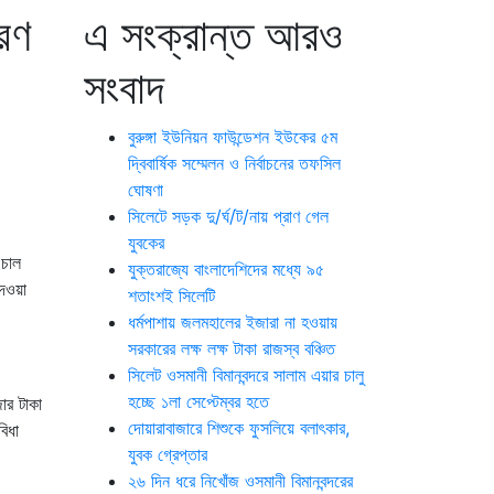
তরণ
এ সংক্রান্ত আরও
সংবাদ
বুরুঙ্গা ইউনিয়ন ফাউন্ডেশন ইউকের ৫ম
দ্বিবার্ষিক সম্মেলন ও নির্বাচনের তফসিল
ঘোষণা
সিলেটে সড়ক দু/র্ঘ/ট/নায় প্রাণ গেল
যুবকের
 চাল
যুক্তরাজ্যে বাংলাদেশিদের মধ্যে ৯৫
দেওয়া
শতাংশই সিলেটি
ধর্মপাশায় জলমহালের ইজারা না হওয়ায়
সরকারের লক্ষ লক্ষ টাকা রাজস্ব বঞ্চিত
সিলেট ওসমানী বিমানবন্দরে সালাম এয়ার চালু
হচ্ছে ১লা সেপ্টেম্বর হতে
ার টাকা
দোয়ারাবাজারে শিশুকে ফুসলিয়ে বলাৎকার,
বিধা
যুবক গ্রেপ্তার
২৬ দিন ধরে নিখোঁজ ওসমানী বিমানবন্দরের