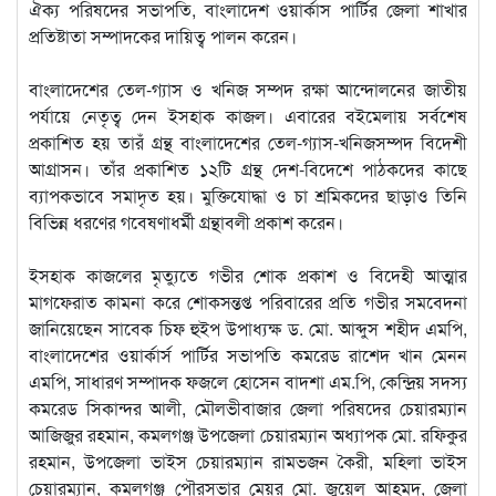
ঐক্য পরিষদের সভাপতি, বাংলাদেশ ওয়ার্কাস পার্টির জেলা শাখার
প্রতিষ্টাতা সম্পাদকের দায়িত্ব পালন করেন।
বাংলাদেশের তেল-গ্যাস ও খনিজ সম্পদ রক্ষা আন্দোলনের জাতীয়
পর্যায়ে নেতৃত্ব দেন ইসহাক কাজল। এবারের বইমেলায় সর্বশেষ
প্রকাশিত হয় তারঁ গ্রন্থ বাংলাদেশের তেল-গ্যাস-খনিজসম্পদ বিদেশী
আগ্রাসন। তাঁর প্রকাশিত ১২টি গ্রন্থ দেশ-বিদেশে পাঠকদের কাছে
ব্যাপকভাবে সমাদৃত হয়। মুক্তিযোদ্ধা ও চা শ্রমিকদের ছাড়াও তিনি
বিভিন্ন ধরণের গবেষণাধর্মী গ্রন্থাবলী প্রকাশ করেন।
ইসহাক কাজলের মৃত্যুতে গভীর শোক প্রকাশ ও বিদেহী আত্মার
মাগফেরাত কামনা করে শোকসন্তপ্ত পরিবারের প্রতি গভীর সমবেদনা
জানিয়েছেন সাবেক চিফ হুইপ উপাধ্যক্ষ ড. মো. আব্দুস শহীদ এমপি,
বাংলাদেশের ওয়ার্কার্স পার্টির সভাপতি কমরেড রাশেদ খান মেনন
এমপি, সাধারণ সম্পাদক ফজলে হোসেন বাদশা এম.পি, কেন্দ্রিয় সদস্য
কমরেড সিকান্দর আলী, মৌলভীবাজার জেলা পরিষদের চেয়ারম্যান
আজিজুর রহমান, কমলগঞ্জ উপজেলা চেয়ারম্যান অধ্যাপক মো. রফিকুর
রহমান, উপজেলা ভাইস চেয়ারম্যান রামভজন কৈরী, মহিলা ভাইস
চেয়ারম্যান, কমলগঞ্জ পৌরসভার মেয়র মো. জুয়েল আহমদ, জেলা