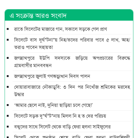
এ সংক্রান্ত আরও সংবাদ
রাতে সিলেটের মাজারে গান, সকালে সড়কে গেল প্রাণ
সিলেটে বাস দুর্ঘ*টনা*য় নিহ/তদের পরিবার পাবে ৫ লাখ, আহ/
তরাও পাবেন সহায়তা
জগন্নাথপুরে ইউপি সদস্যকে জড়িয়ে অপপ্রচারের বিরুদ্ধে
গ্রামবাসীর মানববন্ধন
জগন্নাথপুরে জুলাই গণঅভ্যুত্থান দিবস পালন
দোয়ারাবাজারে নৌকাডুবি: ৩ দিন পর নিখোঁজ শ্রমিকের মরদেহ
উদ্ধার
‘আমার ছেলে নাই, দুনিয়া ছাড়িয়া চলে গেছে!’
সিলেটে সড়ক দু*র্ঘ*ট*নায় মিলল নি হ ত দের পরিচয়
বন্ধুদের সাথে সিলেট থেকে বাড়ি ফেরা হলনা সাইফুলের
সিলেট থেকে অনুষ্ঠান শেষে বাড়ি ফেরা হলনা বাউলশিল্পী