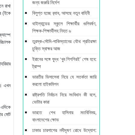
জন্য জরুরি নির্দেশ
ে রাখা
ের (ইকে
বিলুপ্ত হচ্ছে র‍্যাব, আসছে নতুন বাহিনী
থাইল্যান্ডের স্কুলে শিক্ষার্থীর গুলিবর্ষণ,
শিক্ষক-শিক্ষার্থীসহ নিহত ৬
্যাম্পে
তুরস্ক-সৌদি-পাকিস্তানের যৌথ প্রতিরক্ষা
পরিচালক
চুক্তি স্বাক্ষর আজ
ইরানের সঙ্গে যুদ্ধ ‘খুব শিগগিরই’ শেষ হবে:
শাহরিয়ার
ট্রাম্প
ভারতীয় ভিসাসেবা নিয়ে যে সতর্কতা জারি
করলো হাইকমিশন
র। এখন
রাষ্ট্রপতি নির্বাচন নিয়ে সংবিধান কী বলে,
ভোটার কারা
ন।এদিকে
ভারতে শেখ হাসিনার মতবিনিময়,
আর মোট
বাংলাদেশের ক্ষোভ
ঢাকার চারপাশের নদীদূষণ রোধে উদ্যোগ: