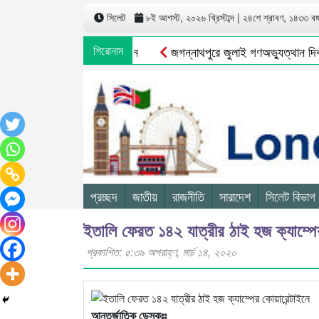
সিলেট
৮ই আগস্ট, ২০২৬ খ্রিস্টাব্দ | ২৪শে শ্রাবণ, ১৪৩৩ বঙ্গা
শিরোনাম
জগন্নাথপুরে জুলাই গণঅভ্যুত্থান দিবস
প্রচ্ছদ
জাতীয়
রাজনীতি
সারাদেশ
সিলেট বিভাগ
ইতালি ফেরত ১৪২ যাত্রীর ঠাই হজ ক্যাম্পের
প্রকাশিত: ৫:৩৯ অপরাহ্ণ, মার্চ ১৪, ২০২০
আন্তর্জাতিক ডেস্কঃঃ