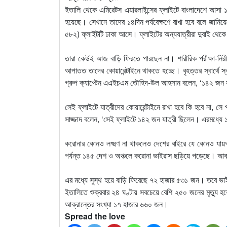
ইতালি থেকে এমিরেটস এয়ারলাইন্সের ফ্লাইটে বাংলাদেশে আসা 
হয়েছে। সেখানে তাদের ১৪দিন পর্যবেক্ষণে রাখা হবে বলে জানিয়
৫৮২) ফ্লাইটটি ঢাকা আসে। ফ্লাইটের অন্যযাত্রীরা দুবাই থেক
তারা কেউই আজ বাড়ি ফিরতে পারছেন না। শারীরিক পরীক্ষা-নির
আপাতত তাদের কোয়ারেন্টাইনে থাকতে হচ্ছে। বৃহত্তর স্বার্থে স্ব
গ্রুপ ক্যাপ্টেন এএইচএম তৌহিদ-উল আহসান বলেন, ‘১৪২ জন যা
সেই ফ্লাইটে যাত্রীদের কোয়ারেন্টাইনে রাখা হবে কি হবে না, সে পদক্ষ
সাজ্জাদ বলেন, ‘সেই ফ্লাইটে ১৪২ জন যাত্রী ছিলেন। এরমধ্য
করোনার কোনও লক্ষ্মণ না থাকলেও দেশের বাইরে যে কোনও যায়গ
পর্যন্ত ১৪৫ দেশ ও অঞ্চলে করোনা ভাইরাস ছড়িয়ে পড়েছে। আক্
এর মধ্যে সুস্থ হয়ে বাড়ি ফিরেছে ৭২ হাজার ৫৩১ জন। তবে ভাইর
ইতালিতে শুক্রবার ২৪ ঘণ্টায় সবচেয়ে বেশি ২৫০ জনের মৃত্যু
আক্রান্তের সংখ্যা ১৭ হাজার ৬৬০ জন।
Spread the love