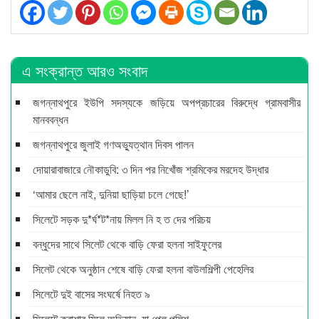
এ সংক্রান্ত আরও সংবাদ
জগন্নাথপুরে ইউপি সদস্যকে জড়িয়ে অপপ্রচারের বিরুদ্ধে গ্রামবাসীর
মানববন্ধন
জগন্নাথপুরে জুলাই গণঅভ্যুত্থান দিবস পালন
দোয়ারাবাজারে নৌকাডুবি: ৩ দিন পর নিখোঁজ শ্রমিকের মরদেহ উদ্ধার
‘আমার ছেলে নাই, দুনিয়া ছাড়িয়া চলে গেছে!’
সিলেটে সড়ক দু*র্ঘ*ট*নায় মিলল নি হ ত দের পরিচয়
বন্ধুদের সাথে সিলেট থেকে বাড়ি ফেরা হলনা সাইফুলের
সিলেট থেকে অনুষ্ঠান শেষে বাড়ি ফেরা হলনা বাউলশিল্পী পেহেলির
সিলেটে দুই বাসের সংঘর্ষে নিহত ৯
সিলেটে ক্রাশার মিলে অভিযান, যা পেল পুলিশ