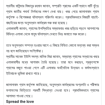
স্থানীয় বাসিন্দার মিজানুর রহমান জানান, সম্প্রতি গ্রামের একটি স্থানে মাটি ফুঁড়ে
গ্যাস জাতীয় পদার্থ নির্গমনের লক্ষণ দেখা যায়। খবর পেয়ে জালালাবাদ গ্যাস
কর্তৃপক্ষ ও বিশেষজ্ঞরা ঘটনাস্থল পরিদর্শন করেন। প্রাথমিকভাবে বিষয়টি যাচাই-
বাছাইয়ের জন্য অনুসন্ধান কার্যক্রম শুরু করা হয়েছে।
এলাকাবাসী জানান, গ্যাসের উপস্থিতির সম্ভাবনার খবর ছড়িয়ে পড়লে আশপাশের
বিভিন্ন এলাকা থেকে মানুষ ঘটনাস্থল দেখতে ভিড় জমাতে শুরু করেন।
তবে অনুসন্ধান সম্পন্ন হওয়ার আগে এ বিষয়ে নিশ্চিত কোনো মন্তব্য করা সম্ভব
নয় বলে জানিয়েছেন সংশ্লিষ্টরা।
স্থানীয় সাবেক ইউপি সদস্য মানিক মিয়া জানান, সম্ভাব্য গ্যাসের সন্ধানের খবরে
এলাকাবাসীর মধ্যে আশাবাদ তৈরি হয়েছে। তারা মনে করছেন, প্রকৃতপক্ষে
গ্যাসের মজুত পাওয়া গেলে এটি এলাকার অর্থনৈতিক উন্নয়ন ও কর্মসংস্থানে
ইতিবাচক ভূমিকা রাখতে পারে।
জালালাবাদ গ্যাস কর্তৃপক্ষ জানিয়েছে, অনুসন্ধান কার্যক্রমের অগ্রগতি ও পরীক্ষার
ফলাফলের ভিত্তিতে পরবর্তী সিদ্ধান্ত নেওয়া হবে। প্রাথমিকভাবে গ্যাসের
আলামত পাওয়া গেছে।
Spread the love