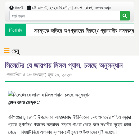
সিলেট
৮ই আগস্ট, ২০২৬ খ্রিস্টাব্দ | ২৪শে শ্রাবণ, ১৪৩৩ বঙ্গাব্দ
জগন্নাথপুরে ইউপি সদস্যকে জড়িয়ে অপপ্রচারের বিরুদ্ধে গ্রামবাসীর মানববন্ধন
শিরোনাম
অপরাধ দমন ও কর্মদক্ষতায় সিলেট রেঞ্জের শ্রেষ্ঠ এসআই দোয়ারাবাজারের রিফাত
সিলেটে যেসব এলাকায় আজ ৬ ঘণ্টা গ্যাস বন্ধ থাকবে
মুক্তির আগেই ব্যার
মেনু
সিলেটের যে জায়গায় মিলল গ্যাস, চলছে অনুসন্ধান
প্রকাশিত: ৪:১৮ অপরাহ্ণ, জুন ২০, ২০২৬
লন্ডন বাংলা ডেস্ক ::
হবিগঞ্জের চুনারুঘাট উপজেলার আহমদাবাদ ইউনিয়নের ৮নং ওয়ার্ডের পশ্চিম বড়াব্দা
গ্রামে ভূগর্ভস্থ গ্যাসের সম্ভাব্য সন্ধান পাওয়া গেছে বলে স্থানীয় সূত্রে জানা
গেছে। বিষয়টি নিয়ে এলাকায় ব্যাপক কৌতূহল ও উৎসাহের সৃষ্টি হয়েছে।