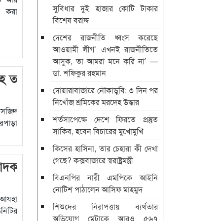
সুবিধার দুই হাজার কোটি টাকার
স করা
বিশেষ বরাদ্দ
দেশের রাজনীতি ধ্বংস করেছে
আওয়ামী লীগ’ এখনই রাজনীতিতে
আসুক, তা আমরা মনে করি না’ —
ডা. শফিকুর রহমান
 হ ত
দোয়ারাবাজারে নৌকাডুবি: ৩ দিন পর
নিখোঁজ শ্রমিকের মরদেহ উদ্ধার
মসজিদ
শর্তসাপেক্ষে দেশে ফিরতে প্রস্তুত
তরপাড়া
সাকিব, হবেন বিচারের মুখোমুখি
কিসের হাসিনা, তার চেহারা কী দেখা
গেছে? কক্সবাজারে স্বরাষ্ট্রমন্ত্রী
পাদক
বিএনপির নারী এমপিকে আইনি
নোটিশ পাঠালেন আসিফ মাহমুদ
ল আযহা
শিশুদের নিরাপত্তায় ব্যর্থতার
নিটির
অভিযোগ মেটাকে আরও ৫৬৭