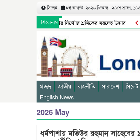
সিলেট
৮ই আগস্ট, ২০২৬ খ্রিস্টাব্দ | ২৪শে শ্রাবণ, ১৪৩৩
জারে নৌকাডুবি: ৩ দিন পর নিখোঁজ শ্রমিকের মরদেহ উদ্ধার
শিরোনাম
‘আমা
ষিদ্ধ ছাত্রলীগের অর্ধশত নেতাকর্মীর বি/রু/দ্ধে মা/ম/লা
ইউরোপজুড়
প্রচ্ছদ
জাতীয়
রাজনীতি
সারাদেশ
সিলেট
English News
2026 May
ধর্মপাশায় মতিউর রহমান সাহেবের