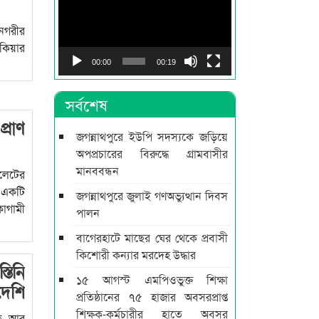
Player
নগরীর
কিয়ার
00:00
00:19
সর্বশেষ
্রাণ
জগন্নাথপুরে ইউপি সদস্যকে জড়িয়ে
অপপ্রচারের বিরুদ্ধে গ্রামবাসীর
মানববন্ধন
লেটের
একটি
জগন্নাথপুরে জুলাই গণঅভ্যুত্থান দিবস
াগামী
পালন
বাগেরহাটে মাছের ঘের থেকে প্রবাসী
কিশোরী কন্যার মরদেহ উদ্ধার
িনি
১৫ আগস্ট এমপিওভুক্ত শিক্ষা
েশি
প্রতিষ্ঠানের ৭৫ হাজার অবসরপ্রাপ্ত
শিক্ষক-কর্মচারীর হাতে অবসর
ুতি আর