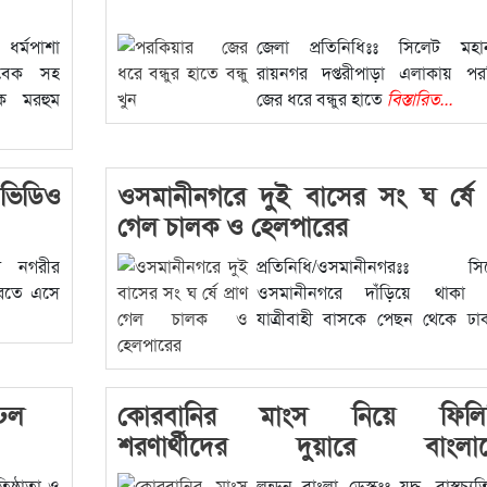
র ধর্মপাশা
জেলা প্রতিনিধিঃঃ সিলেট মহা
াবেক সহ
রায়নগর দপ্তরীপাড়া এলাকায় পর
ক মরহুম
জের ধরে বন্ধুর হাতে
বিস্তারিত...
ভিডিও
ওসমানীনগরে দুই বাসের সং ঘ র্ষে প
গেল চালক ও হেলপারের
ট নগরীর
প্রতিনিধি/ওসমানীনগরঃঃ সি
ুরতে এসে
ওসমানীনগরে দাঁড়িয়ে থাকা 
যাত্রীবাহী বাসকে পেছন থেকে ঢাক
অপর
বিস্তারিত...
 ঢল
কোরবানির মাংস নিয়ে ফিলিস্ত
শরণার্থীদের দুয়ারে বাংলাদ
স্বেচ্ছাসেবকরা
িষ্ঠাতা ও
লন্ডন বাংলা ডেস্কঃঃ যুদ্ধ, বাস্তুচ্য