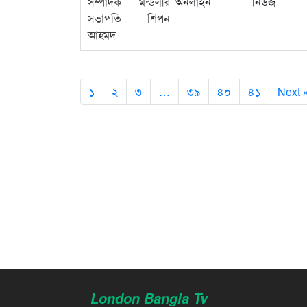
অনলাইন নিউজ পো
www.londonbanglanews.n
বিস্তারিত...
১
২
৩
…
৩৯
৪০
৪১
Next 
London Bangla Tv