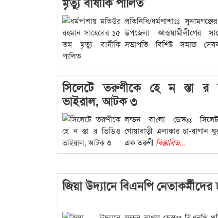
মৃত্যু বার্ষীকি পালিত
প্রতিনিধি/ধর্মপাশাঃঃ সুনামগঞ্জে
উপজেলা আওয়ামীলীগের স
সভাপতি বিশিষ্ট সমাজ সেব
বিস্তারিত...
সিলেটে তরুণীকে হে ন স্তা র 
ভাইরাল, আটক ৩
লন্ডন বাংলা ডেস্কঃঃ সিলে
গোয়াবাড়ী এলাকার চা-বাগান ঘ
এক তরুণী
বিস্তারিত...
জিয়া উদ্যানে বিএনপি নেতাকর্মীদের
লন্ডন বাংলা ডেস্কঃঃ বিএনপি প্রত