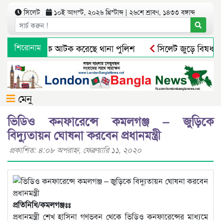
সিলেট
১০ই আগস্ট, ২০২৬ খ্রিস্টাব্দ | ২৬শে শ্রাবণ, ১৪৩৩ বঙ্গাব্দ
মলা এক আসামিকে আটক করেছে থানা পুলিশ
শিরোনাম
সিলেট জুড়ে বিষধর স
মেনু
ভিডিও কনফারেন্সে কমলগঞ্জ – জুড়িকে
বিদ্যুতায়ন ঘোষনা করবেন প্রধানমন্ত্রী
প্রকাশিত: ৪:০৮ অপরাহ্ণ, ফেব্রুয়ারি ১১, ২০২০
প্রতিনিধি/কমলগঞ্জঃঃ
প্রধানমন্ত্রী শেখ হাসিনা গণভবন থেকে ভিডিও কনফারেন্সের মাধ্যমে