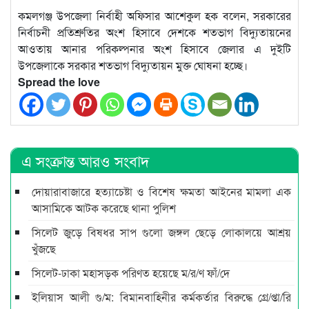
কমলগঞ্জ উপজেলা নির্বাহী অফিসার আশেকুল হক বলেন, সরকারের
নির্বাচনী প্রতিশ্রুতির অংশ হিসাবে দেশকে শতভাগ বিদ্যুতায়নের
আওতায় আনার পরিকল্পনার অংশ হিসাবে জেলার এ দুইটি
উপজেলাকে সরকার শতভাগ বিদ্যুতায়ন মুক্ত ঘোষনা হচ্ছে।
Spread the love
এ সংক্রান্ত আরও সংবাদ
দোয়ারাবাজারে হত্যাচেষ্টা ও বিশেষ ক্ষমতা আইনের মামলা এক
আসামিকে আটক করেছে থানা পুলিশ
সিলেট জুড়ে বিষধর সাপ গুলো জঙ্গল ছেড়ে লোকালয়ে আশ্রয়
খুঁজছে
সিলেট-ঢাকা মহাসড়ক পরিণত হয়েছে ম/র/ণ ফাঁ/দে
ইলিয়াস আলী গু/ম: বিমানবাহিনীর কর্মকর্তার বিরুদ্ধে গ্রে/প্তা/রি