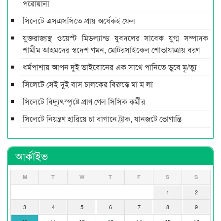
পরোয়ানা
সিলেটে এসএসসিতে প্রায় অর্ধেকই ফেল
যুক্তরাজ্যস্থ ওয়েস্ট মিডল্যান্ড যুবদলের সাবেক যুগ্ম সম্পাদক
শামীম আহমদের স্বদেশ গমন, মোটরসাইকেল শোভাযাত্রায় বরণ
ধর্মপাশায় আপন দুই ভাইবোনের এক সাথে পানিতে ডুবে মৃ/ত্যু
সিলেটে সেই দুই বাস চালকের বিরুদ্ধে মা ম লা
সিলেটে বিদ্যুৎস্পৃষ্টে প্রাণ গেল সিসিক কর্মীর
সিলেটে নিয়ন্ত্রণ হারিয়ে চা বাগানে ট্রাক, যানজটে ভোগান্তি
আর্কাইভ
M
T
W
T
F
S
S
1
2
3
4
5
6
7
8
9